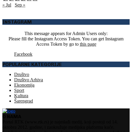
« Jul
Sep »
INSTAGRAM
This message appears for Admin Users only:
Please fill the Instagram Access Token. You can get Instagram
Access Token by go to
this page
Facebook
POPULARNE KATEGORIJE
Društvo
Društvo Arhiva
Ekonomija
Sport
Kultura
Šarengrad
O NAMA
Portal RTK (www.rtk.rs) je najmlađi medij, koji postoji od 14.
oktobra 2012. godine, i zaokružuje medijsku plaformu kuće.