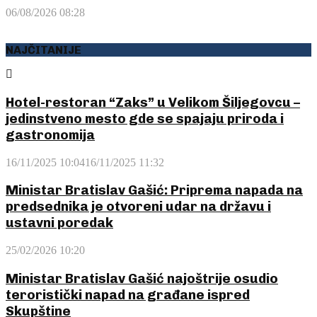
06/08/2026 08:28
NAJČITANIJE
Hotel-restoran “Zaks” u Velikom Šiljegovcu –
jedinstveno mesto gde se spajaju priroda i
gastronomija
16/11/2025 10:04
16/11/2025 11:32
Ministar Bratislav Gašić: Priprema napada na
predsednika je otvoreni udar na državu i
ustavni poredak
25/02/2026 10:20
Ministar Bratislav Gašić najoštrije osudio
teroristički napad na građane ispred
Skupštine