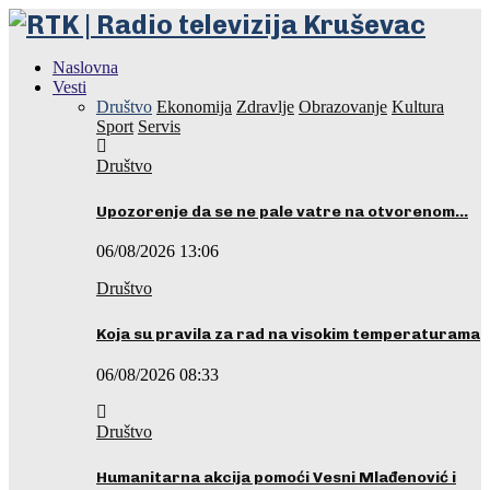
Naslovna
Vesti
Društvo
Ekonomija
Zdravlje
Obrazovanje
Kultura
Sport
Servis
Društvo
Upozorenje da se ne pale vatre na otvorenom…
06/08/2026 13:06
Društvo
Koja su pravila za rad na visokim temperaturama
06/08/2026 08:33
Društvo
Humanitarna akcija pomoći Vesni Mlađenović i