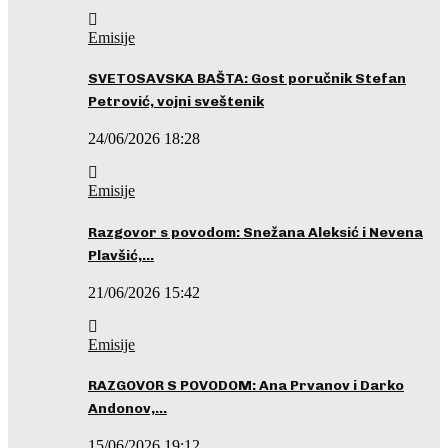
Emisije
SVETOSAVSKA BAŠTA: Gost poručnik Stefan
Petrović, vojni sveštenik
24/06/2026 18:28
Emisije
Razgovor s povodom: Snežana Aleksić i Nevena
Plavšić,…
21/06/2026 15:42
Emisije
RAZGOVOR S POVODOM: Ana Prvanov i Darko
Andonov,…
15/06/2026 19:12