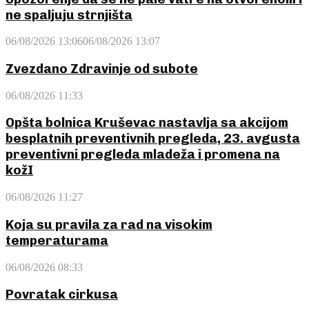
ne spaljuju strnjišta
06/08/2026 13:06
06/08/2026 13:07
Zvezdano Zdravinje od subote
06/08/2026 11:33
Opšta bolnica Kruševac nastavlja sa akcijom
besplatnih preventivnih pregleda, 23. avgusta
preventivni pregleda mladeža i promena na
kožI
06/08/2026 11:27
Koja su pravila za rad na visokim
temperaturama
06/08/2026 08:33
Povratak cirkusa