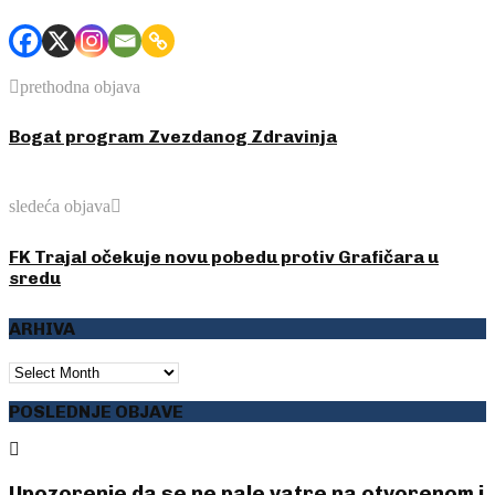
prethodna objava
Bogat program Zvezdanog Zdravinja
sledeća objava
FK Trajal očekuje novu pobedu protiv Grafičara u
sredu
ARHIVA
ARHIVA
POSLEDNJE OBJAVE
Upozorenje da se ne pale vatre na otvorenom i