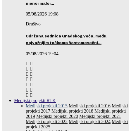
njenoj maloj…
05/08/2026 19:08
Društvo
Održana sednica Gradskog veća, među
najvažnijim tačkama šestomesečni…
05/08/2026 19:04
Medijski projekti RTK
Medijski projekti 2015
Medijski projekti 2016
Medijski
projekti 2017
Medijski projekti 2018
Medijski projekti
2019
Medijski projekti 2020
Medijski projekti 2021
Medijski projekti 2022
Medijski projekti 2024
Medijski
projekti 2025