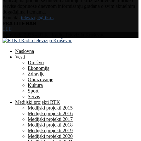
Sadržaji na portalu se dnevno ažuriraju i kroz raznovrsne rubrike i
servise doprinose dnevnom informisanju građana o svim aktuelnim
događajima i temama.
Kontakt:
televizija@rtk.rs
PRATITE NAS
Facebook
Instagram
Youtube
Copyright 2025 - RTK | Radio Televizija Kruševac
Naslovna
Vesti
Društvo
Ekonomija
Zdravlje
Obrazovanje
Kultura
Sport
Servis
Medijski projekti RTK
Medijski projekti 2015
Medijski projekti 2016
Medijski projekti 2017
Medijski projekti 2018
Medijski projekti 2019
Medijski projekti 2020