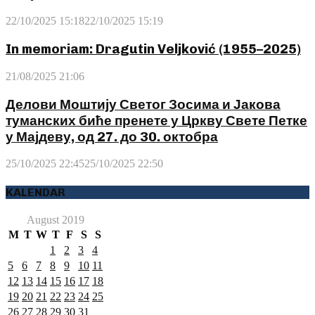
22/10/2025 15:18
22/10/2025 15:19
In memoriam: Dragutin Veljković (1955–2025)
21/08/2025 21:06
Делови Моштију Светог Зосима и Јакова
туманских биће пренете у Цркву Свете Петке
у Мајдеву, од 27. до 30. октобра
25/10/2025 22:45
25/10/2025 22:50
KALENDAR
August 2019
M
T
W
T
F
S
S
1
2
3
4
5
6
7
8
9
10
11
12
13
14
15
16
17
18
19
20
21
22
23
24
25
26
27
28
29
30
31