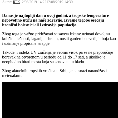
Autor:
RTK
12/08/2019 14:22
12/08/2019 14:30
Danas je najtopliji dan u ovoj godini, a tropske temperature
nepovoljno utiču na naše zdravlje. Izvesne tegobe osećaju
hronični bolesnici ali i zdravija populacija.
Zbog toga je važno pridržavati se saveta lekara: uzimati dovoljnu
količinu tečnosti, laganiju ishranu, nositi garderobu svetlijih boja kao
i uzimanje propisane terapije.
Takođe, i indeks UV zračenja je veoma visok pa se ne preporučuje
boravak na otvorenom u periodu od 11 do 17 sati, a ukoliko je
neophodno birati mesta koja su senovita i u hladu.
Zbog aktuelnih tropskih vrućina u Srbiji je na snazi narandžasti
meteoalarm.