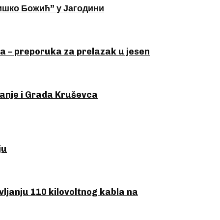
ишко Божић” у Јагодини
na – preporuka za prelazak u jesen
vanje i Grada Kruševca
ju
ljanju 110 kilovoltnog kabla na