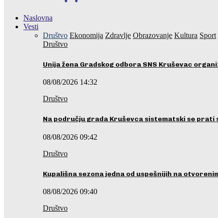
Naslovna
Vesti
Društvo
Ekonomija
Zdravlje
Obrazovanje
Kultura
Sport
Društvo
Unija žena Gradskog odbora SNS Kruševac organ
08/08/2026 14:32
Društvo
Na području grada Kruševca sistematski se prati 
08/08/2026 09:42
Društvo
Kupališna sezona jedna od uspešnijih na otvoren
08/08/2026 09:40
Društvo