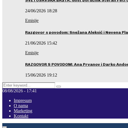
SVETOSAVSKA BAŠTA: Gost poručnik Stefan Petrovi
24/06/2026 18:28
Emisije
Razgovor s povodom: Snežana Aleksić i Nevena Pla
21/06/2026 15:42
Emisije
RAZGOVOR S POVODOM: Ana Prvanov i Darko Ando
15/06/2026 19:12
Search
Pretraga
for:
08/08/2026 - 17:41
Impresum
O nama
Marketing
Kontakt
Facebook
Instagram
Youtube