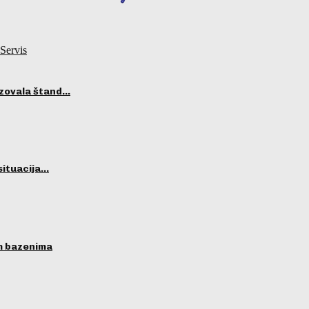
Servis
izovala štand…
situacija…
im bazenima