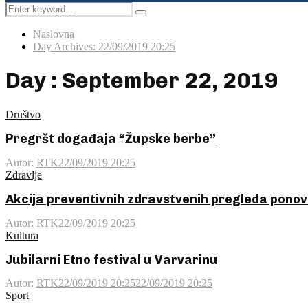
Search
Pretraga
for:
Naslovna
Day Archives: 22/09/2019 20:25
Day : September 22, 2019
Društvo
Pregršt događaja “Župske berbe”
Autor:
RTK
22/09/2019 20:25
Zdravlje
Akcija preventivnih zdravstvenih pregleda ponov
Autor:
RTK
22/09/2019 20:25
Kultura
Jubilarni Etno festival u Varvarinu
Autor:
RTK
22/09/2019 20:25
22/09/2019 20:25
Sport