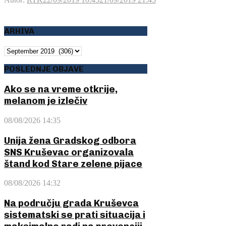
ARHIVA
ARHIVA
POSLEDNJE OBJAVE
Ako se na vreme otkrije,
melanom je izlečiv
08/08/2026 14:35
Unija žena Gradskog odbora
SNS Kruševac organizovala
štand kod Stare zelene pijace
08/08/2026 14:32
Na području grada Kruševca
sistematski se prati situacija i