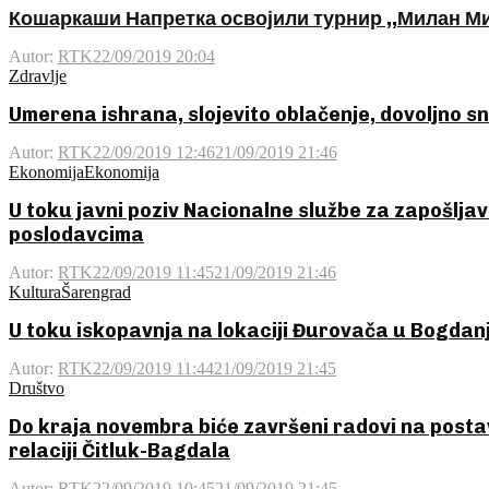
Кошаркаши Напретка освојили турнир ,,Милан М
Autor:
RTK
22/09/2019 20:04
Zdravlje
Umerena ishrana, slojevito oblačenje, dovoljno s
Autor:
RTK
22/09/2019 12:46
21/09/2019 21:46
Ekonomija
Ekonomija
U toku javni poziv Nacionalne službe za zapošlja
poslodavcima
Autor:
RTK
22/09/2019 11:45
21/09/2019 21:46
Kultura
Šarengrad
U toku iskopavnja na lokaciji Đurovača u Bogdan
Autor:
RTK
22/09/2019 11:44
21/09/2019 21:45
Društvo
Do kraja novembra biće završeni radovi na postav
relaciji Čitluk-Bagdala
Autor:
RTK
22/09/2019 10:45
21/09/2019 21:45