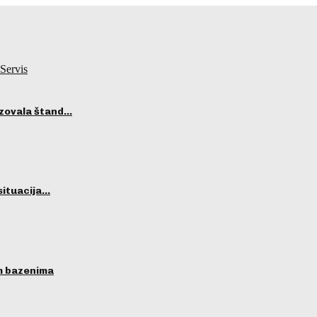
Servis
izovala štand…
situacija…
im bazenima