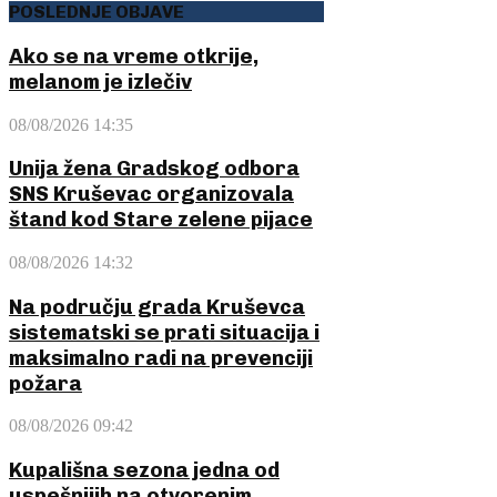
POSLEDNJE OBJAVE
Ako se na vreme otkrije,
melanom je izlečiv
08/08/2026 14:35
Unija žena Gradskog odbora
SNS Kruševac organizovala
štand kod Stare zelene pijace
08/08/2026 14:32
Na području grada Kruševca
sistematski se prati situacija i
maksimalno radi na prevenciji
požara
08/08/2026 09:42
Kupališna sezona jedna od
uspešnijih na otvorenim