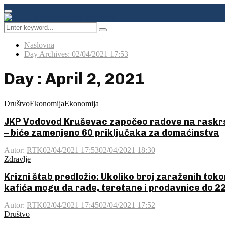
Facebook
Instagram
Youtube
Primary
Menu
Search
Pretraga
for:
Naslovna
Day Archives: 02/04/2021 17:53
Day : April 2, 2021
Društvo
Ekonomija
Ekonomija
JKP Vodovod Kruševac započeo radove na raskrsn
– biće zamenjeno 60 priključaka za domaćinstva
Autor:
RTK
02/04/2021 17:53
02/04/2021 18:30
Zdravlje
Krizni štab predložio: Ukoliko broj zaraženih to
kafića mogu da rade, teretane i prodavnice do 2
Autor:
RTK
02/04/2021 17:45
02/04/2021 17:52
Društvo