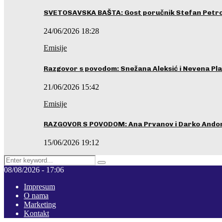
SVETOSAVSKA BAŠTA: Gost poručnik Stefan Petrovi
24/06/2026 18:28
Emisije
Razgovor s povodom: Snežana Aleksić i Nevena Pla
21/06/2026 15:42
Emisije
RAZGOVOR S POVODOM: Ana Prvanov i Darko Ando
15/06/2026 19:12
Search
Pretraga
for:
08/08/2026 - 17:06
Impresum
O nama
Marketing
Kontakt