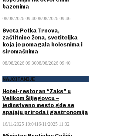
bazenima
08/08/2026 09:40
08/08/2026 09:46
Sveta Petka Trnova,
zaštitnice žena, svetiteljka
koja je pomagala bolesnima i
siromašnima
08/08/2026 09:30
08/08/2026 09:40
NAJČITANIJE
Hotel-restoran “Zaks” u
Velikom Šiljegovcu –
jedinstveno mesto gde se
spajaju priroda i gastronomija
16/11/2025 10:04
16/11/2025 11:32
Ministar Bratislav Gašić: