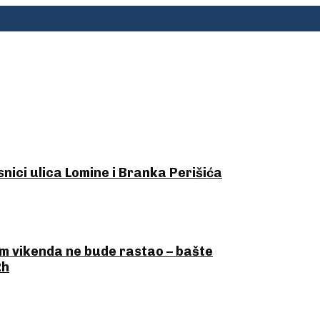
ici ulica Lomine i Branka Perišića
kom vikenda ne bude rastao – bašte
2h