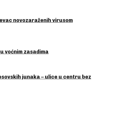
ševac novozaraženih virusom
a u voćnim zasadima
sovskih junaka – ulice u centru bez