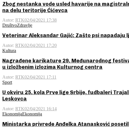
Zbog nestanka vode usled havarije na magistral
na delu teritorije Ćićevca
Autor:
RTK
02/04/2021 17:38
Društvo
Zdravlje
Veterinar Aleksandar Gajić: Zašto psi napadaju l
Autor:
RTK
02/04/2021 17:20
Kultura
Nagrađene karikature 29. Međunarodnog festival
u izložbenim izlozima Kulturnog centra
Autor:
RTK
02/04/2021 17:11
Sport
U okviru 25. kola Prve lige Srbije, fudbaleri Traj
Leskovca
Autor:
RTK
02/04/2021 16:14
Ekonomija
Ekonomija
Ministarka privrede Anđelka Atanasković poseti