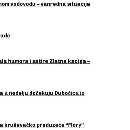
nom vodovodu – vanredna situacija
jude
a humora i satire Zlatna kaciga –
ala u nedelju dočekuju Dubočicu iz
la kruševačko preduzeće “Flory”