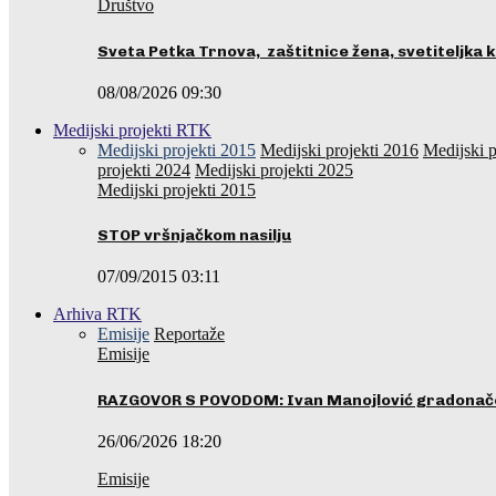
Društvo
Sveta Petka Trnova, zaštitnice žena, svetiteljka k
08/08/2026 09:30
Medijski projekti RTK
Medijski projekti 2015
Medijski projekti 2016
Medijski p
projekti 2024
Medijski projekti 2025
Medijski projekti 2015
STOP vršnjačkom nasilju
07/09/2015 03:11
Arhiva RTK
Emisije
Reportaže
Emisije
RAZGOVOR S POVODOM: Ivan Manojlović gradonače
26/06/2026 18:20
Emisije