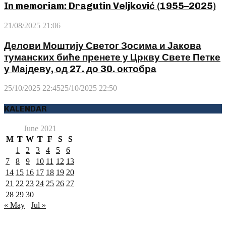
In memoriam: Dragutin Veljković (1955–2025)
21/08/2025 21:06
Делови Моштију Светог Зосима и Јакова
туманских биће пренете у Цркву Свете Петке
у Мајдеву, од 27. до 30. октобра
25/10/2025 22:45
25/10/2025 22:50
KALENDAR
June 2021
M
T
W
T
F
S
S
1
2
3
4
5
6
7
8
9
10
11
12
13
14
15
16
17
18
19
20
21
22
23
24
25
26
27
28
29
30
« May
Jul »