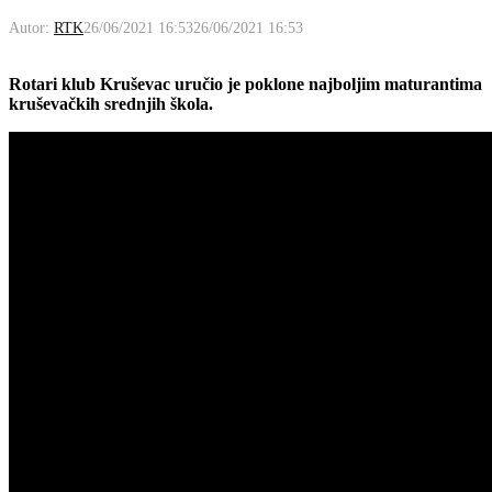
Autor:
RTK
26/06/2021 16:53
26/06/2021 16:53
Rotari klub Kruševac uručio je poklone najboljim maturantima
kruševačkih srednjih škola.