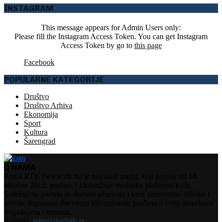
INSTAGRAM
This message appears for Admin Users only:
Please fill the Instagram Access Token. You can get Instagram
Access Token by go to
this page
Facebook
POPULARNE KATEGORIJE
Društvo
Društvo Arhiva
Ekonomija
Sport
Kultura
Šarengrad
O NAMA
Portal RTK (www.rtk.rs) je najmlađi medij, koji postoji od 14.
oktobra 2012. godine, i zaokružuje medijsku plaformu kuće.
Sadržaji na portalu se dnevno ažuriraju i kroz raznovrsne rubrike i
servise doprinose dnevnom informisanju građana o svim aktuelnim
događajima i temama.
Kontakt:
televizija@rtk.rs