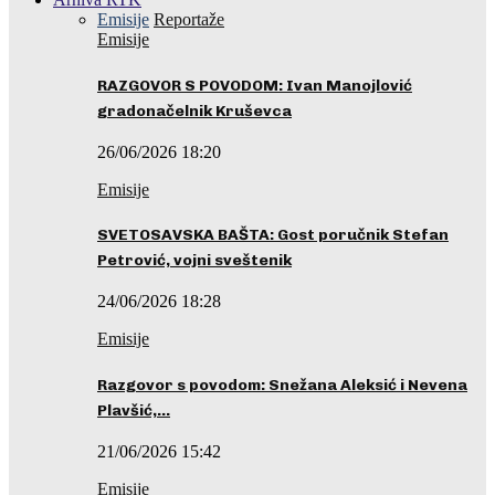
Emisije
Reportaže
Emisije
RAZGOVOR S POVODOM: Ivan Manojlović
gradonačelnik Kruševca
26/06/2026 18:20
Emisije
SVETOSAVSKA BAŠTA: Gost poručnik Stefan
Petrović, vojni sveštenik
24/06/2026 18:28
Emisije
Razgovor s povodom: Snežana Aleksić i Nevena
Plavšić,…
21/06/2026 15:42
Emisije