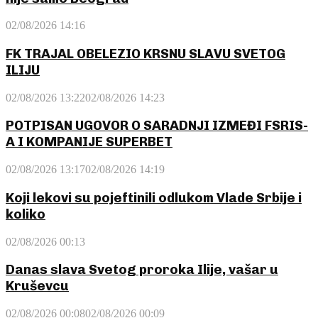
02/08/2026 14:16
FK TRAJAL OBELEZIO KRSNU SLAVU SVETOG
ILIJU
02/08/2026 13:22
02/08/2026 14:23
POTPISAN UGOVOR O SARADNJI IZMEĐI FSRIS-
A I KOMPANIJE SUPERBET
02/08/2026 13:17
02/08/2026 14:19
Koji lekovi su pojeftinili odlukom Vlade Srbije i
koliko
02/08/2026 00:13
Danas slava Svetog proroka Ilije, vašar u
Kruševcu
02/08/2026 00:08
02/08/2026 00:09