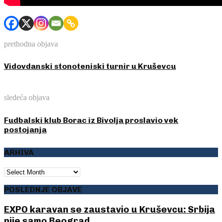
prethodna objava
Vidovdanski stonoteniski turnir u Kruševcu
sledeća objava
Fudbalski klub Borac iz Bivolja proslavio vek
postojanja
ARHIVA
ARHIVA
POSLEDNJE OBJAVE
EXPO karavan se zaustavio u Kruševcu: Srbija
nije samo Beograd