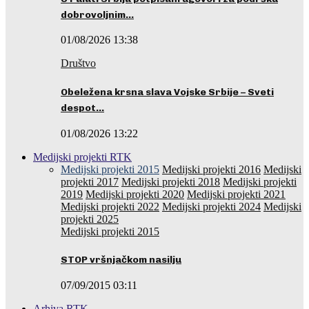
dobrovoljnim…
01/08/2026 13:38
Društvo
Obeležena krsna slava Vojske Srbije – Sveti
despot…
01/08/2026 13:22
Medijski projekti RTK
Medijski projekti 2015
Medijski projekti 2016
Medijski
projekti 2017
Medijski projekti 2018
Medijski projekti
2019
Medijski projekti 2020
Medijski projekti 2021
Medijski projekti 2022
Medijski projekti 2024
Medijski
projekti 2025
Medijski projekti 2015
STOP vršnjačkom nasilju
07/09/2015 03:11
Arhiva RTK