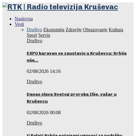
Naslovna
Vesti
Društvo
Ekonomija
Zdravlje
Obrazovanje
Kultura
Sport
Servis
Društvo
EXPO karavan se zaustavio u Kruševcu: Srbija
nije…
02/08/2026 14:16
Društvo
Danas slava Svetog proroka Ilije, vašar u
Kruševcu
02/08/2026 00:08
Društvo
U Palati Srbija potpisani ugovori za podršku