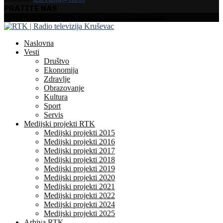
PRATITE NAS
Facebook
Instagram
Youtube
Copyright 2025 - RTK | Radio Televizija Kruševac
Naslovna
Vesti
Društvo
Ekonomija
Zdravlje
Obrazovanje
Kultura
Sport
Servis
Medijski projekti RTK
Medijski projekti 2015
Medijski projekti 2016
Medijski projekti 2017
Medijski projekti 2018
Medijski projekti 2019
Medijski projekti 2020
Medijski projekti 2021
Medijski projekti 2022
Medijski projekti 2024
Medijski projekti 2025
Arhiva RTK