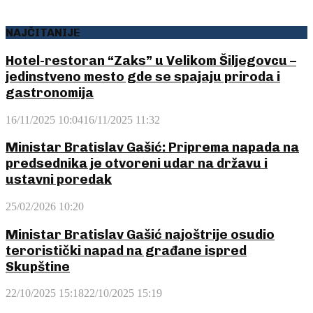
NAJČITANIJE
Hotel-restoran “Zaks” u Velikom Šiljegovcu –
jedinstveno mesto gde se spajaju priroda i
gastronomija
16/11/2025 10:04
16/11/2025 11:32
Ministar Bratislav Gašić: Priprema napada na
predsednika je otvoreni udar na državu i
ustavni poredak
25/02/2026 10:20
Ministar Bratislav Gašić najoštrije osudio
teroristički napad na građane ispred
Skupštine
22/10/2025 15:18
22/10/2025 15:19