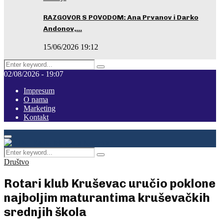
RAZGOVOR S POVODOM: Ana Prvanov i Darko
Andonov,…
15/06/2026 19:12
Search
Pretraga
for:
02/08/2026 - 19:07
Impresum
O nama
Marketing
Kontakt
Facebook
Instagram
Youtube
Primary
Menu
Search
Pretraga
for:
Društvo
Rotari klub Kruševac uručio poklone
najboljim maturantima kruševačkih
srednjih škola