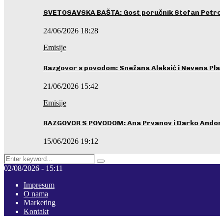
SVETOSAVSKA BAŠTA: Gost poručnik Stefan Petrovi
24/06/2026 18:28
Emisije
Razgovor s povodom: Snežana Aleksić i Nevena Pla
21/06/2026 15:42
Emisije
RAZGOVOR S POVODOM: Ana Prvanov i Darko Ando
15/06/2026 19:12
Search
Pretraga
for:
02/08/2026 - 15:11
Impresum
O nama
Marketing
Kontakt