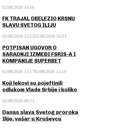
02/08/2026 14:16
FK TRAJAL OBELEZIO KRSNU
SLAVU SVETOG ILIJU
02/08/2026 13:22
02/08/2026 14:23
POTPISAN UGOVOR O
SARADNJI IZMEĐI FSRIS-A I
KOMPANIJE SUPERBET
02/08/2026 13:17
02/08/2026 14:19
Koji lekovi su pojeftinili
odlukom Vlade Srbije i koliko
02/08/2026 00:13
Danas slava Svetog proroka
Ilije, vašar u Kruševcu