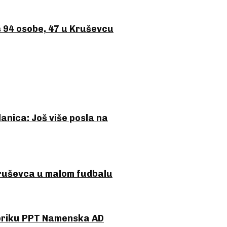
 94 osobe, 47 u Kruševcu
anica: Još više posla na
Kruševca u malom fudbalu
abriku PPT Namenska AD