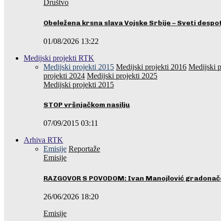
Društvo
Obeležena krsna slava Vojske Srbije – Sveti desp
01/08/2026 13:22
Medijski projekti RTK
Medijski projekti 2015
Medijski projekti 2016
Medijski p
projekti 2024
Medijski projekti 2025
Medijski projekti 2015
STOP vršnjačkom nasilju
07/09/2015 03:11
Arhiva RTK
Emisije
Reportaže
Emisije
RAZGOVOR S POVODOM: Ivan Manojlović gradonače
26/06/2026 18:20
Emisije