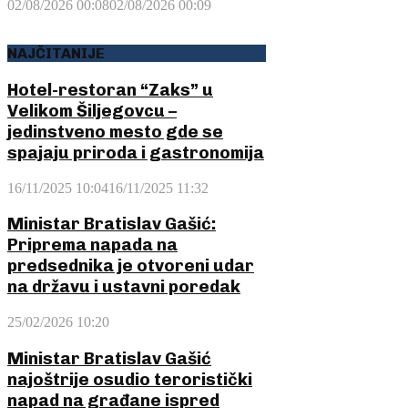
02/08/2026 00:08
02/08/2026 00:09
NAJČITANIJE
Hotel-restoran “Zaks” u
Velikom Šiljegovcu –
jedinstveno mesto gde se
spajaju priroda i gastronomija
16/11/2025 10:04
16/11/2025 11:32
Ministar Bratislav Gašić:
Priprema napada na
predsednika je otvoreni udar
na državu i ustavni poredak
25/02/2026 10:20
Ministar Bratislav Gašić
najoštrije osudio teroristički
napad na građane ispred