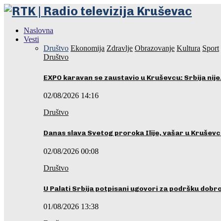
Naslovna
Vesti
Društvo
Ekonomija
Zdravlje
Obrazovanje
Kultura
Sport
Društvo
EXPO karavan se zaustavio u Kruševcu: Srbija nij
02/08/2026 14:16
Društvo
Danas slava Svetog proroka Ilije, vašar u Krušev
02/08/2026 00:08
Društvo
U Palati Srbija potpisani ugovori za podršku dobr
01/08/2026 13:38