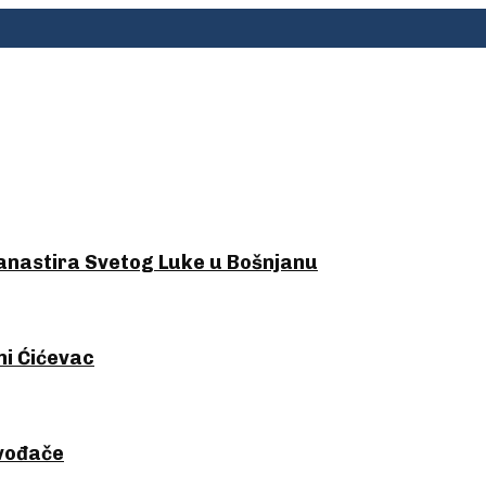
nastira Svetog Luke u Bošnjanu
ni Ćićevac
zvođače