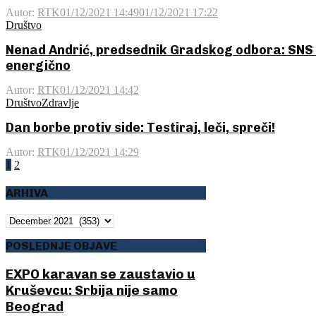
Autor:
RTK
01/12/2021 14:49
01/12/2021 17:22
Društvo
Nenad Andrić, predsednik Gradskog odbora: SNS n
energično
Autor:
RTK
01/12/2021 14:42
Društvo
Zdravlje
Dan borbe protiv side: Testiraj, leči, spreči!
Autor:
RTK
01/12/2021 14:29
Posts
1
2
pagination
ARHIVA
ARHIVA
POSLEDNJE OBJAVE
EXPO karavan se zaustavio u
Kruševcu: Srbija nije samo
Beograd