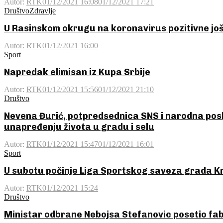
Autor:
RTK
01/12/2021 16:08
01/12/2021 17:21
Društvo
Zdravlje
U Rasinskom okrugu na koronavirus pozitivne još
Autor:
RTK
01/12/2021 16:00
Sport
Napredak elimisan iz Kupa Srbije
Autor:
RTK
01/12/2021 15:56
01/12/2021 21:10
Društvo
Nevena Đurić, potpredsednica SNS i narodna posl
unapređenju života u gradu i selu
Autor:
RTK
01/12/2021 15:47
01/12/2021 16:01
Sport
U subotu počinje Liga Sportskog saveza grada 
Autor:
RTK
01/12/2021 15:24
Društvo
Ministar odbrane Nebojsa Stefanovic posetio f