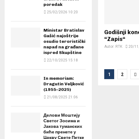
poredak
25/02/2026 10:20
Ministar Bratislav
Godišnji kon
Gašić najoštrije
“Zapis“
osudio teroristički
Autor:
RTK
20/11
napad na građane
ispred Skupštine
22/10/2025 15:18
Posts
1
2
In memoriam:
paginat
Dragutin Veljković
(1955–2025)
21/08/2025 21:06
Делови Моштију
Светог Зосима и
Јакова туманских
биће пренете у
Цркву Свете Петке