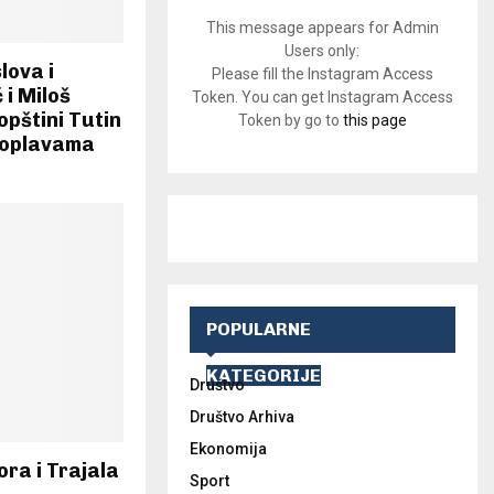
This message appears for Admin
Users only:
lova i
Please fill the Instagram Access
 i Miloš
Token. You can get Instagram Access
opštini Tutin
Token by go to
this page
poplavama
POPULARNE
KATEGORIJE
Društvo
Društvo Arhiva
Ekonomija
ra i Trajala
Sport