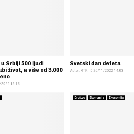
u Srbiji 500 ljudi
Svetski dan deteta
bi život, a više od 3.000
Autor:
RTK
20/11/2022 14:03
đeno
/2022 15:13
d
Društvo
Ekonomija
Ekonomija