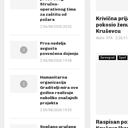
Stručno-
operativnog tima
za zaštitu od
Krivična prij
požara
pokosio žen
06/08/2026 20:02
Kruševcu
Autor:
RTK
20/11
Prva nedelja
avgusta
posvećena dojenju
Šarengrad
Sport
06/08/2026 19:58
Humanitarna
organizacija
Graditelji mira ove
godine realizuje
nekoliko značajnih
projekta
06/08/2026 19:55
Raspisan poz
Svečano uručene