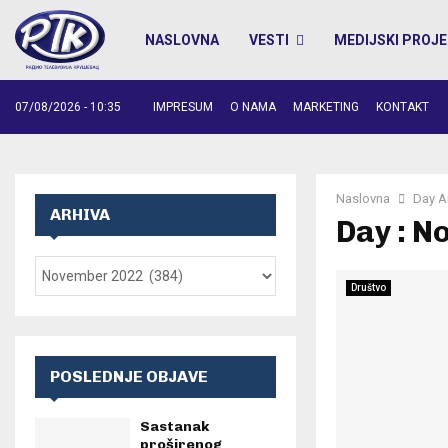
NASLOVNA
VESTI
MEDIJSKI PROJE
07/08/2026 - 10:35
IMPRESUM
O NAMA
MARKETING
KONTAKT
Naslovna
Day A
ARHIVA
Day : N
Društvo
POSLEDNJE OBJAVE
Sastanak
proširenog