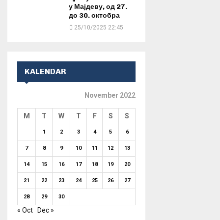
у Мајдеву, од 27.
до 30. октобра
25/10/2025 22:45
KALENDAR
November 2022
M
T
W
T
F
S
S
1
2
3
4
5
6
7
8
9
10
11
12
13
14
15
16
17
18
19
20
21
22
23
24
25
26
27
28
29
30
« Oct
Dec »