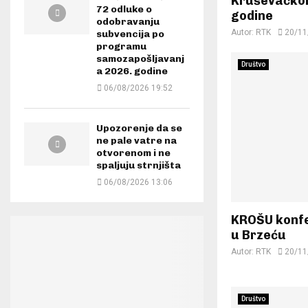
Kruševačko
72 odluke o
godine
odobravanju
Autor:
RTK
20/11
subvencija po
programu
samozapošljavanj
Društvo
a 2026. godine
06/08/2026 19:52
Upozorenje da se
ne pale vatre na
otvorenom i ne
spaljuju strnjišta
06/08/2026 13:06
KROŠU konfe
u Brzeću
Autor:
RTK
20/11
Društvo