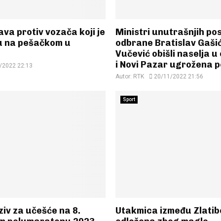
ava protiv vozača koji je
Ministri unutrašnjih pos
u na pešačkom u
odbrane Bratislav Gašić
Vučević obišli naselja u 
i Novi Pazar ugrožena 
/2022 22:13
Autor:
RTK
20/11/2022 21:56
Sport
iv za učešće na 8.
Utakmica između Zlatibo