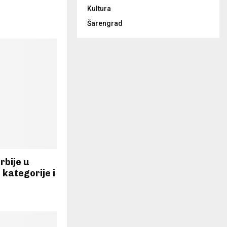
Kultura
Šarengrad
rbije u
kategorije i