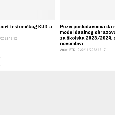
cert trsteničkog KUD-a
Poziv poslodavcima da s
model dualnog obrazov
za školsku 2023/2024. 
/2022 13:52
novembra
Autor:
RTK
20/11/2022 13:17
ion