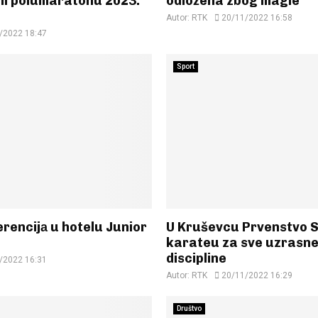
m polumaratonu 2023.
odložena zbog magle
Autor:
RTK
20/11/2022 16:58
/2022 18:47
Sport
rencijа u hotelu Junior
U Kruševcu Prvenstvo S
karateu za sve uzrasne 
discipline
/2022 16:31
Autor:
RTK
20/11/2022 16:29
Društvo