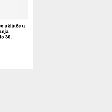
e uključe u
anja
do 30.