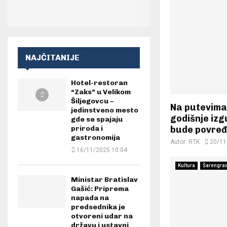
NAJČITANIJE
Hotel-restoran
“Zaks” u Velikom
Šiljegovcu –
Na putevima 
jedinstveno mesto
godišnje izgu
gde se spajaju
bude povre
priroda i
gastronomija
Autor:
RTK
20/11
16/11/2025 10:04
Kultura
Šarengra
Ministar Bratislav
Gašić: Priprema
napada na
predsednika je
otvoreni udar na
državu i ustavni