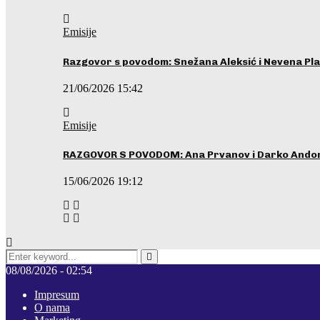
Emisije
Razgovor s povodom: Snežana Aleksić i Nevena Pla
21/06/2026 15:42
Emisije
RAZGOVOR S POVODOM: Ana Prvanov i Darko Ando
15/06/2026 19:12
Search
for:
Pretraga
08/08/2026 - 02:54
Impresum
O nama