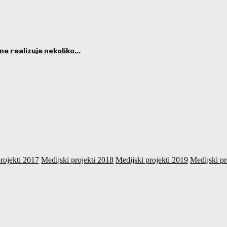
ne realizuje nekoliko…
rojekti 2017
Medijski projekti 2018
Medijski projekti 2019
Medijski pr