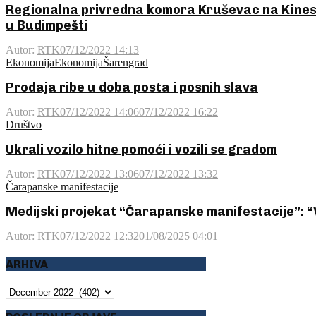
Regionalna privredna komora Kruševac na Kine
u Budimpešti
Autor:
RTK
07/12/2022 14:13
Ekonomija
Ekonomija
Šarengrad
Prodaja ribe u doba posta i posnih slava
Autor:
RTK
07/12/2022 14:06
07/12/2022 16:22
Društvo
Ukrali vozilo hitne pomoći i vozili se gradom
Autor:
RTK
07/12/2022 13:06
07/12/2022 13:32
Čarapanske manifestacije
Medijski projekat “Čarapanske manifestacije”: “
Autor:
RTK
07/12/2022 12:32
01/08/2025 04:01
ARHIVA
ARHIVA