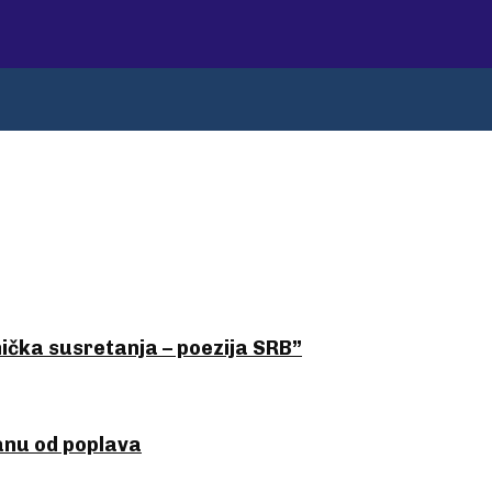
ička susretanja – poezija SRB”
anu od poplava