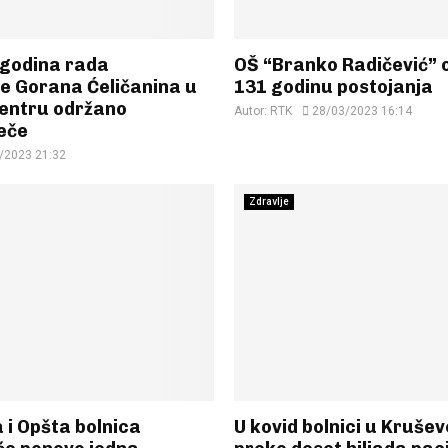
godina rada
OŠ “Branko Radičević” 
te Gorana Ćeličanina u
131 godinu postojanja
entru održano
Autor:
RTK
28/03/2023 16:14
eče
/2023 21:32
Zdravlje
 i Opšta bolnica
U kovid bolnici u Krušev