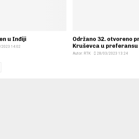
n u Inđiji
Održano 32. otvoreno p
Kruševca u preferansu
/2023 14:02
Autor:
RTK
28/03/2023 13:24
ion