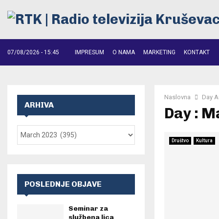
07/08/2026 - 15:45
IMPRESUM
O NAMA
MARKETING
KONTAKT
Naslovna
Day A
ARHIVA
Day : M
Društvo
Kultura
POSLEDNJE OBJAVE
Seminar za
službena lica