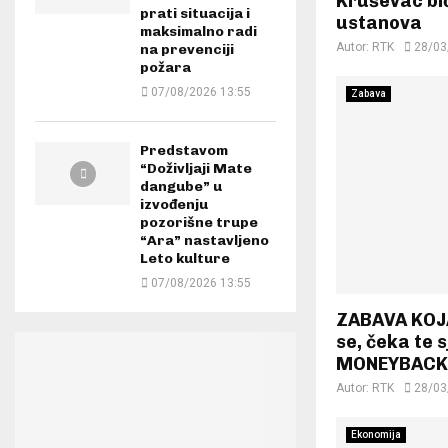
Kruševac bi
prati situacija i
ustanova
maksimalno radi
Autor:
RTK
28/03
na prevenciji
požara
07/08/2026 13:55
Zabava
Predstavom
“Doživljaji Mate
dangube” u
izvođenju
pozorišne trupe
“Ara” nastavljeno
Leto kulture
07/08/2026 13:55
ZABAVA KOJA
se, čeka te 
MONEYBACK 
Autor:
RTK
28/03
Ekonomija