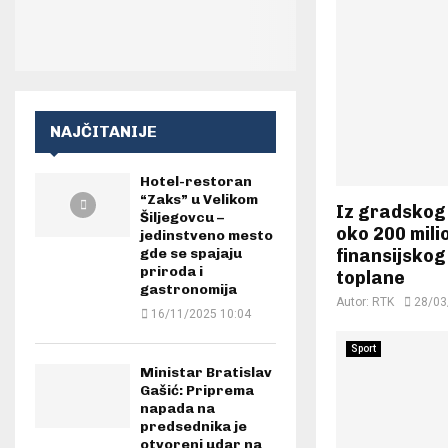
NAJČITANIJE
Hotel-restoran
“Zaks” u Velikom
Iz gradskog
Šiljegovcu –
oko 200 mili
jedinstveno mesto
finansijsko
gde se spajaju
priroda i
toplane
gastronomija
Autor:
RTK
28/03
16/11/2025 10:04
Sport
Ministar Bratislav
Gašić: Priprema
napada na
predsednika je
otvoreni udar na