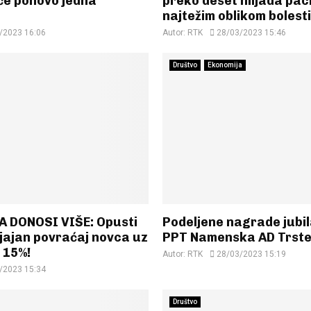
će ponovo jedna
preko deset hiljada pac
najtežim oblikom bolesti
/2023 16:06
Autor:
RTK
28/03/2023 15:46
Društvo
Ekonomija
 DONOSI VIŠE: Opusti
Podeljene nagrade jubi
sjajan povraćaj novca uz
PPT Namenska AD Trste
15%!
Autor:
RTK
28/03/2023 15:19
/2023 15:34
Društvo