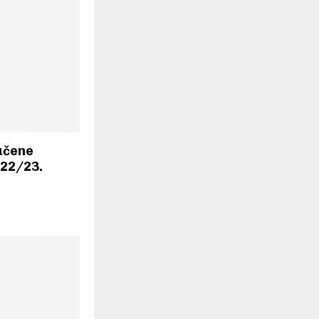
učene
022/23.