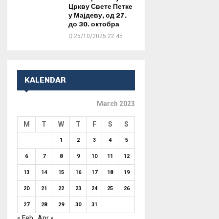
Цркву Свете Петке
у Мајдеву, од 27.
до 30. октобра
25/10/2025 22:45
KALENDAR
March 2023
M
T
W
T
F
S
S
1
2
3
4
5
6
7
8
9
10
11
12
13
14
15
16
17
18
19
20
21
22
23
24
25
26
27
28
29
30
31
« Feb
Apr »