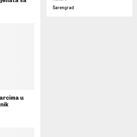
ijenata sa
Šarengrad
larcima u
nik