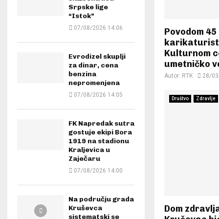
Srpske lige
“Istok”
07/08/2026 14:06
Povodom 45 
karikaturis
Kulturnom c
Evrodizel skuplji
umetničko v
za dinar, cena
benzina
Autor:
RTK
28/03
nepromenjena
07/08/2026 14:05
Društvo
Zdravlje
FK Napredak sutra
gostuje ekipi Bora
1919 na stadionu
Kraljevica u
Zaječaru
07/08/2026 14:00
Na području grada
Dom zdravlja
Kruševca
sistematski se