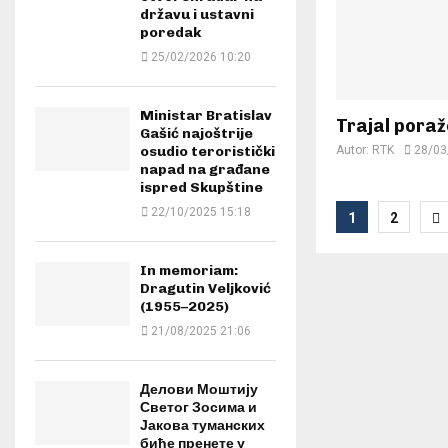
državu i ustavni
poredak
25/02/2026 10:20
Ministar Bratislav
Trajal poraže
Gašić najoštrije
Autor:
RTK
28/03
osudio teroristički
napad na građane
ispred Skupštine
Posts
22/10/2025 15:18
1
2
paginat
In memoriam:
Dragutin Veljković
(1955–2025)
21/08/2025 21:06
Делови Моштију
Светог Зосима и
Јакова туманских
биће пренете у