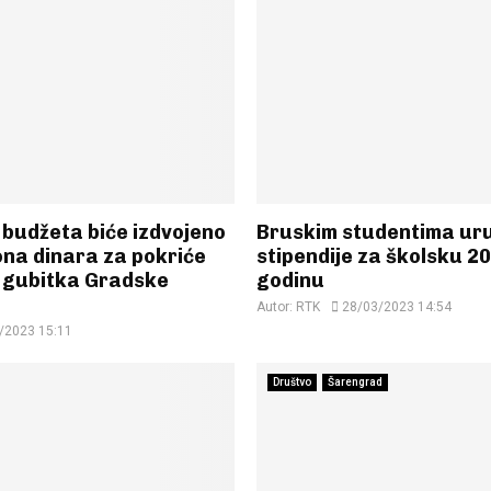
 budžeta biće izdvojeno
Bruskim studentima ur
ona dinara za pokriće
stipendije za školsku 2
g gubitka Gradske
godinu
Autor:
RTK
28/03/2023 14:54
/2023 15:11
Društvo
Šarengrad