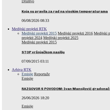
Društvo
Koja su pravila za rad na visokim temperaturama
06/08/2026 08:33
Medijski projekti RTK
Medijski projekti 2015
Medijski projekti 2016
Medijski p
projekti 2024
Medijski projekti 2025
Medijski projekti 2015
STOP vršnjačkom nasilju
07/09/2015 03:11
Arhiva RTK
Emisije
Reportaže
Emisije
RAZGOVOR S POVODOM: Ivan Manojlović gradonače
26/06/2026 18:20
Emisije