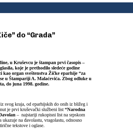
iče” do “Grada”
dine, u Kruševcu je štampan prvi časopis –
lasila, koje je prethodilo sledeće godine
i kao organ sveštenstva Žičke eparhije “za
 se u Štampariji A. Malaćevića. Zbog odluke u
ta, do juna 1998. godine.
z svog kraja, od eparhijskih do onih iz bližeg i
ut je prvi kruševački službeni list
“Narodna
Đavolan
– najstariji rukopisni list na srpskom
a ukazuje na đavolastu, vragolastu, odnosno
irične tekstove i oglase.