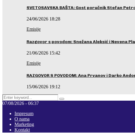
SVETOSAVSKA BAŠTA: Gost poručnik Stefan Petrovi
24/06/2026 18:28
Emisije
Razgovor s povodom: Snežana Aleksić i Nevena Pla
21/06/2026 15:42
Emisije
RAZGOVOR S POVODOM: Ana Prvanov i Darko Ando
15/06/2026 19:12
Search
Pretraga
for:
07/08/2026 - 06:37
Impresum
O nama
Marketing
Kontakt