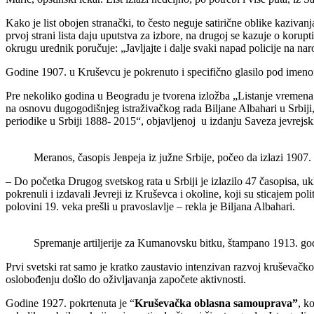
Kako je list obojen stranački, to često neguje satirične oblike kazivan
prvoj strani lista daju uputstva za izbore, na drugoj se kazuje o korupti
okrugu urednik poručuje: „Javljajte i dalje svaki napad policije na n
Godine 1907. u Kruševcu je pokrenuto i specifično glasilo pod imen
Pre nekoliko godina u Beogradu je tvorena izložba „Listanje vremena: 
na osnovu dugogodišnjeg istraživačkog rada Biljane Albahari u Srbiji, 
periodike u Srbiji 1888- 2015“, objavljenoj u izdanju Saveza jevrejski
Meranos, časopis Јевреја iz južne Srbije, počeo da izlazi 1907
– Do početka Drugog svetskog rata u Srbiji je izlazilo 47 časopisa, uk
pokrenuli i izdavali Jevreji iz Kruševca i okoline, koji su sticajem pol
polovini 19. veka prešli u pravoslavlje – rekla je Biljana Albahari.
Spremanje artiljerije za Kumanovsku bitku, štampano 1913. go
Prvi svetski rat samo je kratko zaustavio intenzivan razvoj kruševačko
oslobođenju došlo do oživljavanja započete aktivnosti.
Godine 1927. pokrtenuta je “
Kruševačka oblasna samouprava”
, k