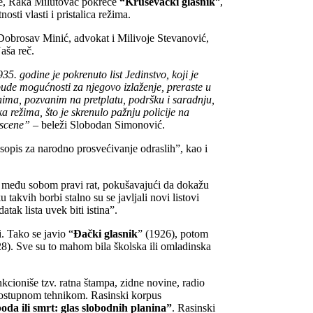
ine, Raka Milutovac pokreće
“Kruševački glasnik
“,
osti vlasti i pristalica režima.
obrosav Minić, advokat i Milivoje Stevanović,
Naša reč.
35. godine je pokrenuto list Jedinstvo, koji je
 bude mogućnosti za njegovo izlaženje, preraste u
ima, pozvanim na pretplatu, podršku i saradnju,
ka režima, što je skrenulo pažnju policije na
e scene”
– beleži Slobodan Simonović.
sopis za narodno prosvećivanje odraslih”, kao i
da među sobom pravi rat, pokušavajući da dokažu
 takvih borbi stalno su se javljali novi listovi
atak lista uvek biti istina”.
. Tako se javio “
Đački glasnik
” (1926), potom
28). Sve su to mahom bila školska ili omladinska
cioniše tzv. ratna štampa, zidne novine, radio
 dostupnom tehnikom. Rasinski korpus
oda ili smrt: glas slobodnih planina”
. Rasinski