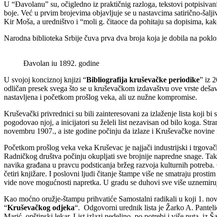
U “Đavolanu” su, očigledno iz praktičnig razloga, tekstovi potpisivan
boje. Već u prvim brojevima objavljuje se u nastavcima satirično-šalj
Kir Moša, a uredništvo i “moli g. čitaoce da pohitaju sa dopisima, kako
Narodna biblioteka Srbije čuva prva dva broja koja je dobila na poklon
Đavolan iu 1892. godine
U svojoj konciznoj knjizi “
Bibliografija kruševačke periodike
” iz 
odličan presek svega što se u kruševačkom izdavaštvu ove vrste dešav
nastavljena i početkom prošlog veka, ali uz nužne kompromise.
Kruševački privrednici su bili zainteresovani za izlaženje lista koji bi sl
pogodovao njoj, a inicijatori su želeli list nezavisan od bilo koga. Str
novembru 1907., a iste godine počinju da izlaze i Kruševačke novine 
Početkom prošlog veka veka Kruševac je najjači industrijski i trgova
Radničkog društva počinju okupljati sve brojnije napredne snage. Tako
navika građana u pravcu podsticanja bržeg razvoja kulturnih potreba. 
četiri knjižare. I poslovni ljudi čitanje štampe više ne smatraju pros
vide nove mogućnosti napretka. U gradu se duhovi sve više uznemiruj
Kao moćno oružje-štampu prihvatiće Samostalni radikali u koji 1. no
“
Kruševačkog odjeka
“. Odgovorni urednik lista je Žarko A. Panteli
Marić, opštinski lekar. List izlazi nedeljno, po potrebi i više puta, iz