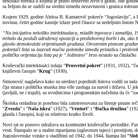
nekoliko rubrika u kojima je pratio društveni život u gradu. Iste god
sa željom da se zadrži na sredini između nezavisnosti i granica tolerantn
Krajem 1929. godine Aleksa B. Kamatović pokreće “Jugoslaviju”, a D
novinar, ćetiri godine kasnije izlaze pred čitaoce sa nedeljnim listom 
“Na inicijativu nekoliko intelektualaca, mladih trgovaca i zanatlija, 19
trebalo da posluži udruženoj opoziciji u predizbornoj borbi i da, ako
glasilo demokratski orijentisanih građana. Otvorenim pismom građan
pokretači lista su izazvali mučne polemike između pristalica i protivni
političku orijentaciju lista pa je “Jedinstvo” brzo nestalo sa čitalačk
Kruševački intelektualci izdaju “
Prosvetni pokret
” (1931, 1932), “ča
književni časopis “
Krug
” (1930).
Simonović naglašava kako su urednici pojedinih listova vodili su ta
čija strana i politička stranka ima više zasluga za narod i državu. U jeku
(javljali, ne i trajali), sa uvodnicima i programskim načelima da će “zad
Školska omladina je posebno bila zainteresovana za širenje pisane reči
“
Zvezda
” i “
Naša iskra
” (1927), “
Venturi
” i “
Đačka družina
” (19
glasila i časopisi, koji su relativno kratko živeli.
Novi rat se ponovo odražava na kontinuitet kruševačke periodike. Funk
vesti. Štampalo se u malim mparijama (uglavnom tajno) i prostijom,
Jugoslovenske vojske u otadžbini od 1942. do 1944, štampa list “
Slob