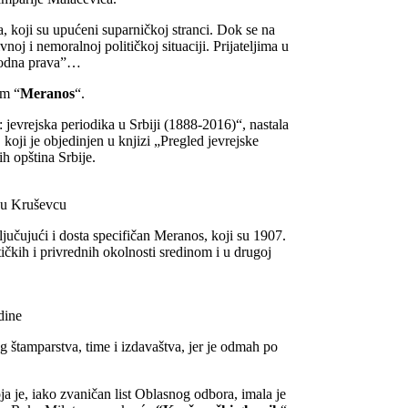
ja, koji su upućeni suparničkoj stranci. Dok se na
vnoj i nemoralnoj političkoj situaciji. Prijateljima u
arodna prava”…
om “
Meranos
“.
jevrejska periodika u Srbiji (1888-2016)“, nastala
koji je objedinjen u knjizi „Pregled jevrejske
h opština Srbije.
. u Kruševcu
ljučujući i dosta specifičan Meranos, koji su 1907.
itičkih i privrednih okolnosti sredinom i u drugoj
dine
g štamparstva, time i izdavaštva, jer je odmah po
oja je, iako zvaničan list Oblasnog odbora, imala je