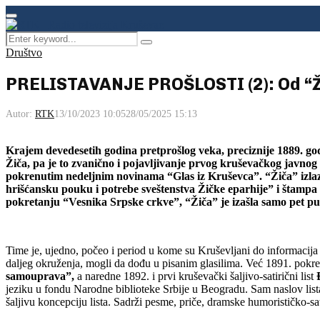
Facebook
Instagram
Youtube
Primary
Menu
Search
Pretraga
for:
Društvo
PRELISTAVANJE PROŠLOSTI (2): Od “Ž
Autor:
RTK
13/10/2023 10:05
28/05/2025 15:13
Krajem devedesetih godina pretprošlog veka, preciznije 1889. go
Žiča, pa je to zvanično i pojavljivanje prvog kruševačkog javnog g
pokrenutim nedeljnim novinama “Glas iz Kruševca”. “Žiča” izlaz
hrišćansku pouku i potrebe sveštenstva Žičke eparhije” i štampa
pokretanju “Vesnika Srpske crkve”, “Žiča” je izašla samo pet pu
Time je, ujedno, počeo i period u kome su Kruševljani do informacija i
daljeg okruženja, mogli da dođu u pisanim glasilima. Već 1891. pokren
samouprava”,
a naredne 1892. i prvi kruševački šaljivo-satirični list
jeziku u fondu Narodne biblioteke Srbije u Beogradu. Sam naslov list
šaljivu koncepciju lista. Sadrži pesme, priče, dramske humorističko-sat