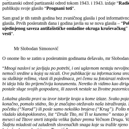
partizanski odred partizanski odred tokom 1943. i 1943. izdaje “
Radio
publikuju svoje glasilo “
Prognani toti
“.
Sam grad je tih ratnih godina bez zvaničnog glasila i pod informati
glasila. Prvih posleratnih dana i godina javila su se nova glasila – “
Po
ujedinjenog saveza antifašističke omladine okruga kruševačkog
” 
vesti
“.
Mr Slobodan Simonović
O onome što se zatim u posleratnim godinama dešavalo, mr Slobodan
“
Mnogi naslovi se javljaju po potrebi, i oni uglavnom nestaju nevoljno,
nemoći sredine u kojoj su nicali. Ove publikacije su informaciona sr
su sluškinje režima, vlasti ili pojedinaca, pri čemu su fotoizrazi re
bi ideja bila što prijemčivija konzumentu. Neretko ih vidimo kao diri
postale sluge svojih gospodara, ili zauvek nestale sa životne pozornice
Lokalna glasila pravi su izvor istorije kraja u kome izlaze. Svako poja
konačno, pomalo stidno, što je značajno otežavalo naša istraživanja. 
početku (“Narod”) ili posle samo nekoliko brojeva (“Krug”). Pošto ni
vladalo idolopoklonstvo, list “Druže Tito, mi Ti se kunemo” nestao j
meseci od Titove smrti istopila velika ljubav prema Večnom Drugu. 
Štafetu mladosti od zaluđenih slovenačkih snaga koje su tražile
njeno 