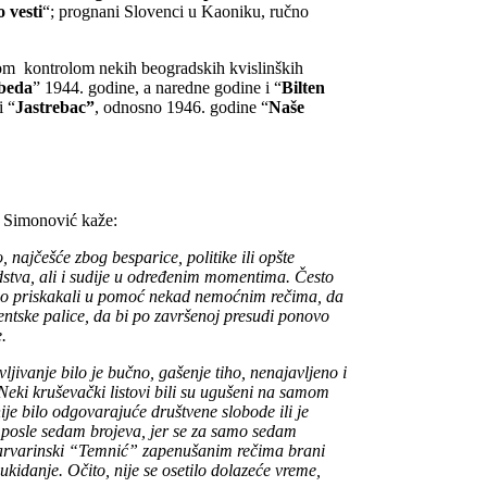
 vesti
“; prognani Slovenci u Kaoniku, ručno
vnom kontrolom nekih beogradskih kvislinških
beda
” 1944. godine, a naredne godine i “
Bilten
i “
Jastrebac”
, odnosno 1946. godine “
Naše
 Simonović kaže:
 najčešće zbog besparice, politike ili opšte
edstva, ali i sudije u određenim momentima. Često
dovno priskakali u pomoć nekad nemoćnim rečima, da
gentske palice, da bi po završenoj presudi ponovo
.
vljivanje bilo je bučno, gašenje tiho, nenajavljeno i
Neki kruševački listovi bili su ugušeni na samom
je bilo odgovarajuće društvene slobode ili je
e posle sedam brojeva, jer se za samo sedam
Varvarinski “Temnić” zapenušanim rečima brani
ukidanje. Očito, nije se osetilo dolazeće vreme,