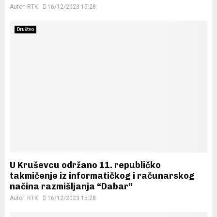
Autor:
RTK
16/12/2023 15:28
Društvo
U Kruševcu održano 11. republičko
takmičenje iz informatičkog i računarskog
načina razmišljanja “Dabar”
Autor:
RTK
16/12/2023 15:28