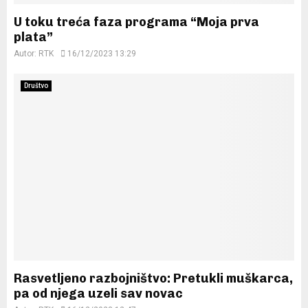
U toku treća faza programa “Moja prva
plata”
Autor:
RTK
16/12/2023 13:29
Društvo
Rasvetljeno razbojništvo: Pretukli muškarca,
pa od njega uzeli sav novac