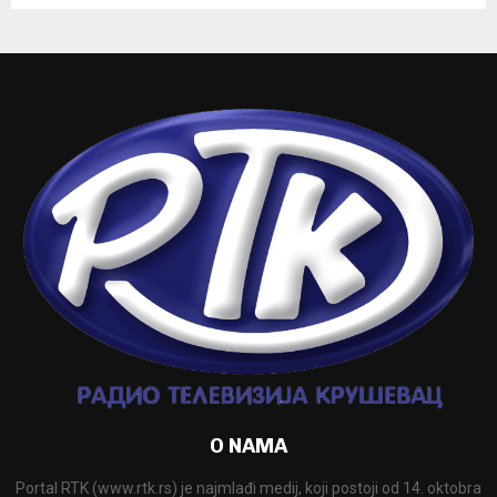
O NAMA
Portal RTK (www.rtk.rs) je najmlađi medij, koji postoji od 14. oktobra