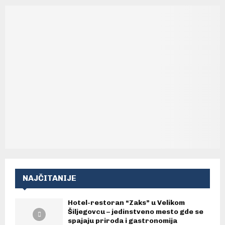
NAJČITANIJE
Hotel-restoran “Zaks” u Velikom
Šiljegovcu – jedinstveno mesto gde se
spajaju priroda i gastronomija