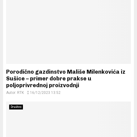
Porodično gazdinstvo Mališe Milenkovića iz
Sušice – primer dobre prakse u
poljoprivrednoj proizvodnji
Autor:
RTK
16/12/2023 13:52
Društvo