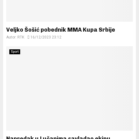
Veljko Šošić pobednik MMA Kupa Srbije
Autor:
RTK
16/12/2023 23:12
Sport
Napredak u Lučanima savladao ekipu