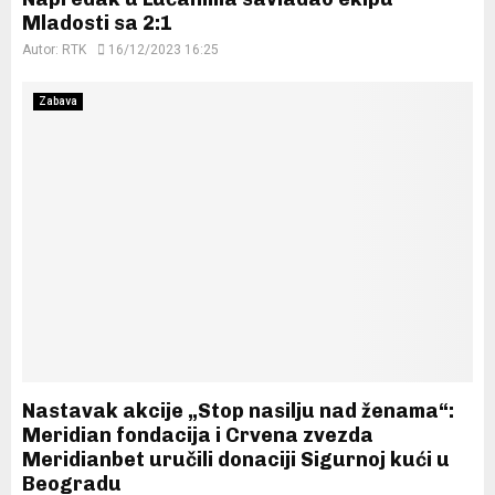
Mladosti sa 2:1
Autor:
RTK
16/12/2023 16:25
Zabava
Nastavak akcije „Stop nasilju nad ženama“:
Meridian fondacija i Crvena zvezda
Meridianbet uručili donaciji Sigurnoj kući u
Beogradu