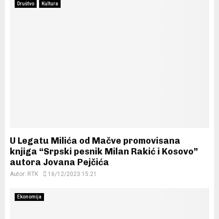
Društvo
Kultura
U Legatu Milića od Mačve promovisana
knjiga “Srpski pesnik Milan Rakić i Kosovo”
autora Jovana Pejčića
Autor:
RTK
16/12/2023 15:21
Ekonomija