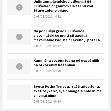
Unija žena Gradskog odbora SNS
Kruševac organizovala štand kod
Stare zelene pijace
08/08/2026 14:32
Na području grada Kruševca
sistematski se prati situacija i
maksimalno radi na prevenciji požara
08/08/2026 09:42
Kupališna sezona jedna od uspešnijih
na otvorenim bazenima
08/08/2026 09:40
Sveta Petka Trnova, zaštitnice žena,
svetiteljka koja je pomagala bolesnima i
siromašnima
08/08/2026 09:30