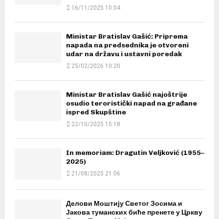
16/11/2025 10:04
Ministar Bratislav Gašić: Priprema
napada na predsednika je otvoreni
udar na državu i ustavni poredak
25/02/2026 10:20
Ministar Bratislav Gašić najoštrije
osudio teroristički napad na građane
ispred Skupštine
22/10/2025 15:18
In memoriam: Dragutin Veljković (1955–
2025)
21/08/2025 21:06
Делови Моштију Светог Зосима и
Јакова туманских биће пренете у Цркву