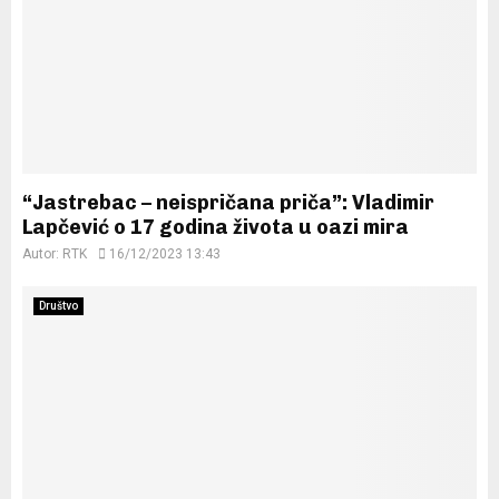
“Jastrebac – neispričana priča”: Vladimir
Lapčević o 17 godina života u oazi mira
Autor:
RTK
16/12/2023 13:43
Društvo