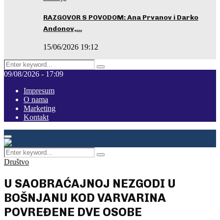
RAZGOVOR S POVODOM: Ana Prvanov i Darko
Andonov,…
15/06/2026 19:12
Search
Pretraga
for:
09/08/2026 - 17:09
Impresum
O nama
Marketing
Kontakt
Facebook
Instagram
Youtube
Primary
Menu
Search
Pretraga
for:
Društvo
U SAOBRAĆAJNOJ NEZGODI U
BOŠNJANU KOD VARVARINA
POVREĐENE DVE OSOBE