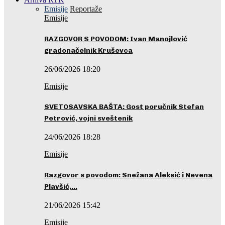
Emisije
Reportaže
Emisije
RAZGOVOR S POVODOM: Ivan Manojlović
gradonačelnik Kruševca
26/06/2026 18:20
Emisije
SVETOSAVSKA BAŠTA: Gost poručnik Stefan
Petrović, vojni sveštenik
24/06/2026 18:28
Emisije
Razgovor s povodom: Snežana Aleksić i Nevena
Plavšić,…
21/06/2026 15:42
Emisije