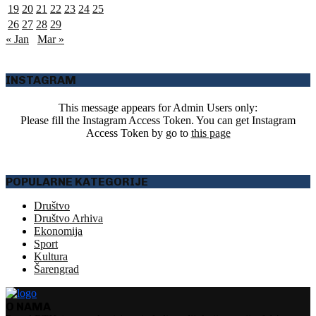
19
20
21
22
23
24
25
26
27
28
29
« Jan
Mar »
INSTAGRAM
This message appears for Admin Users only:
Please fill the Instagram Access Token. You can get Instagram
Access Token by go to
this page
POPULARNE KATEGORIJE
Društvo
Društvo Arhiva
Ekonomija
Sport
Kultura
Šarengrad
O NAMA