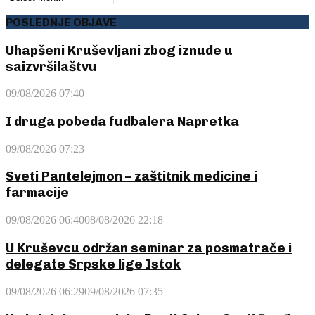
POSLEDNJE OBJAVE
Uhapšeni Kruševljani zbog iznude u
saizvršilaštvu
09/08/2026 07:40
I druga pobeda fudbalera Napretka
09/08/2026 07:23
Sveti Pantelejmon – zaštitnik medicine i
farmacije
09/08/2026 06:40
08/08/2026 22:18
U Kruševcu održan seminar za posmatrače i
delegate Srpske lige Istok
09/08/2026 06:29
09/08/2026 07:35