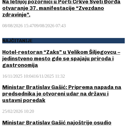
Na letnjoj pozornici u Porti Crkve Sveti Đorđa
otvaranje 37. manifestacije “Zvezdano
zdravinje”.
08/08/2026 15:47
09/08/2026 07:43
NAJČITANIJE
Hotel-restoran “Zaks” u Velikom Šiljegovcu –
jedinstveno mesto gde se spajaju priroda i
gastronomija
16/11/2025 10:04
16/11/2025 11:32
Ministar Bratislav Gašić: Priprema napada na
predsednika je otvoreni udar na državu i
ustavni poredak
25/02/2026 10:20
Ministar Bratislav Gašić najoštrije osudio