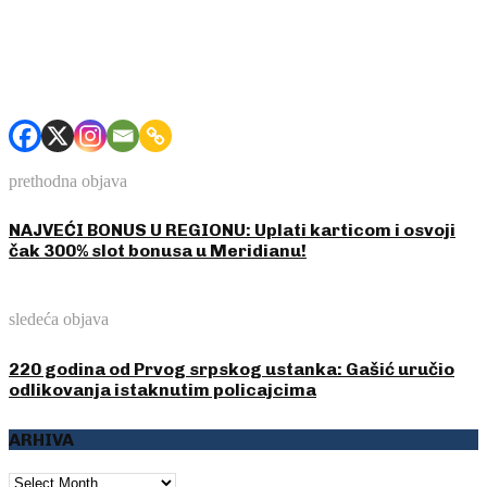
prethodna objava
NAJVEĆI BONUS U REGIONU: Uplati karticom i osvoji
čak 300% slot bonusa u Meridianu!
sledeća objava
220 godina od Prvog srpskog ustanka: Gašić uručio
odlikovanja istaknutim policajcima
ARHIVA
ARHIVA