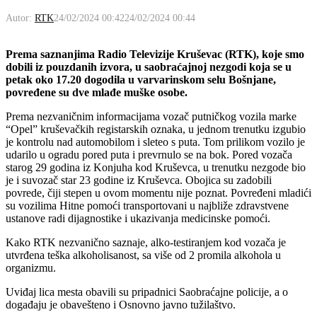
Autor:
RTK
24/02/2024 00:42
24/02/2024 00:44
Prema saznanjima Radio Televizije Kruševac (RTK), koje smo
dobili iz pouzdanih izvora, u saobraćajnoj nezgodi koja se u
petak oko 17.20 dogodila u varvarinskom selu Bošnjane,
povređene su dve mlađe muške osobe.
Prema nezvaničnim informacijama vozač putničkog vozila marke
“Opel” kruševačkih registarskih oznaka, u jednom trenutku izgubio
je kontrolu nad automobilom i sleteo s puta. Tom prilikom vozilo je
udarilo u ogradu pored puta i prevrnulo se na bok. Pored vozača
starog 29 godina iz Konjuha kod Kruševca, u trenutku nezgode bio
je i suvozač star 23 godine iz Kruševca. Obojica su zadobili
povrede, čiji stepen u ovom momentu nije poznat. Povređeni mladići
su vozilima Hitne pomoći transportovani u najbliže zdravstvene
ustanove radi dijagnostike i ukazivanja medicinske pomoći.
Kako RTK nezvanično saznaje, alko-testiranjem kod vozača je
utvrđena teška alkoholisanost, sa više od 2 promila alkohola u
organizmu.
Uviđaj lica mesta obavili su pripadnici Saobraćajne policije, a o
događaju je obavešteno i Osnovno javno tužilaštvo.