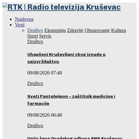
Naslovna
Vesti
Društvo
Ekonomija
Zdravlje
Obrazovanje
Kultura
Sport
Servis
Društvo
Uhapšeni Kruševljani zbog iznude u
saizvršilaštvu
09/08/2026 07:40
Društvo
Sveti Pantelejmon – zaštitnik medicine i
farmacije
09/08/2026 06:40
Društvo
Unija žena Gradskog odbora SNS Kruševac