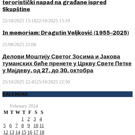
teroristički napad na građane ispred
Skupštine
22/10/2025 15:18
22/10/2025 15:19
In memoriam: Dragutin Veljković (1955–2025)
21/08/2025 21:06
Делови Моштију Светог Зосима и Јакова
туманских биће пренете у Цркву Свете Петке
у Мајдеву, од 27. до 30. октобра
25/10/2025 22:45
25/10/2025 22:50
KALENDAR
February 2024
M
T
W
T
F
S
S
1
2
3
4
5
6
7
8
9
10
11
12
13
14
15
16
17
18