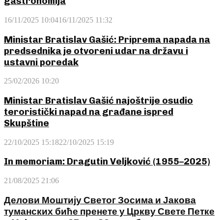
gastronomija
16/11/2025 10:04
16/11/2025 11:32
Ministar Bratislav Gašić: Priprema napada na
predsednika je otvoreni udar na državu i
ustavni poredak
25/02/2026 10:20
Ministar Bratislav Gašić najoštrije osudio
teroristički napad na građane ispred
Skupštine
22/10/2025 15:18
22/10/2025 15:19
In memoriam: Dragutin Veljković (1955–2025)
21/08/2025 21:06
Делови Моштију Светог Зосима и Јакова
туманских биће пренете у Цркву Свете Петке