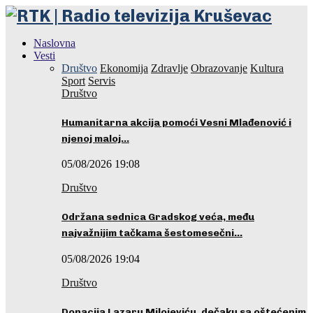
Naslovna
Vesti
Društvo
Ekonomija
Zdravlje
Obrazovanje
Kultura
Sport
Servis
Društvo
Humanitarna akcija pomoći Vesni Mlađenović i
njenoj maloj…
05/08/2026 19:08
Društvo
Održana sednica Gradskog veća, među
najvažnijim tačkama šestomesečni…
05/08/2026 19:04
Društvo
Donacija Lazaru Milojeviću, dečaku sa oštećenim