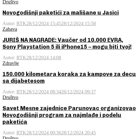
Društvo
Novogodišnji paketići za mališane u Jasici
Autor:
RTK
28/12/2024 15:45
28/12/2024 15:58
Zabava
JURIŠ NA NAGRADE: Vaučer od 10.000 EVRA,
Sony Playstation 5 ili iPhone15 – mogu biti tvoj!
Autor:
RTK
28/12/2024 14:08
Zdravlje
150.000 kilometara koraka za kampove za decu
sa dijabetesom
Autor:
RTK
28/12/2024 08:34
26/12/2024 09:37
Društvo
Savet Mesne zajednice Parunovac organizovao
Novogodišnji program za najmlađe i podelu
paketića
Autor:
RTK
28/12/2024 00:36
28/12/2024 20:45
Društvo