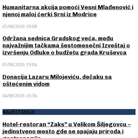
Humanitarna akcija pomoći Vesni Mlađenović i
njenoj maloj ćerki Srni iz Modrice
05/08/2026 19:08
Održana sednica Gradskog veća, među
najvažnijim tačkama šestomesečni Izveštaj o
izvršenju Odluke o budžetu grada Kruševca
05/08/2026 19:04
Donacija Lazaru Milojeviću, dečaku sa
oštećenim vidom
04/08/2026 16:56
NAJČITANIJE
Hotel-restoran “Zaks” u Velikom Šiljegovcu –
jedinstveno mesto gde se spajaju priroda i