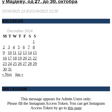
у Мајдеву, од 27. до 30. октобра
25/10/2025 22:45
25/10/2025 22:50
KALENDAR
December 2024
M
T
W
T
F
S
S
1
2
3
4
5
6
7
8
9
10
11
12
13
14
15
16
17
18
19
20
21
22
23
24
25
26
27
28
29
30
31
« Nov
Jan »
INSTAGRAM
This message appears for Admin Users only:
Please fill the Instagram Access Token. You can get Instagram
Access Token by go to
this page