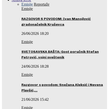
Emisije
Reportaže
Emisije
RAZGOVOR S POVODOM: Ivan Manojlović
gradonačelnik Kruševca
26/06/2026 18:20
Emisije
SVETOSAVSKA BAŠTA: Gost poručnik Stefan
Petrović, vojni sveštenik
24/06/2026 18:28
Emisije
Razgovor s povodom: Snežana Aleksić i Nevena
Plavšić,…
21/06/2026 15:42
Emisije