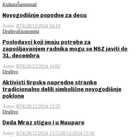
Kultura
Šarengrad
Novogodišnje popodne za decu
Autor:
RTK
28/12/2024 16:10
Društvo
Ekonomija
Poslodavci koji imaju potrebe za
zapošljavanjem radnika mogu se NSZ javiti do
31. decembra
Autor:
RTK
28/12/2024 16:02
Društvo
Aktivisti Srpske napredne stranke
tradicionalno delili simbolične novogodišnje
poklone
Autor:
RTK
28/12/2024 15:55
Društvo
Deda Mraz stigao i u Naupare
Autor:
RTK
28/12/2024 15:53
28/12/2024 15:56