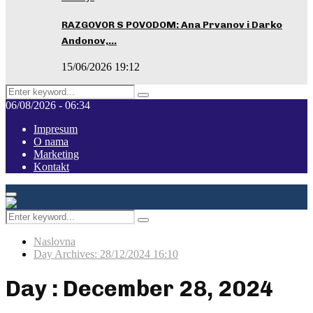
RAZGOVOR S POVODOM: Ana Prvanov i Darko
Andonov,…
15/06/2026 19:12
Search
Pretraga
for:
06/08/2026 - 06:34
Impresum
O nama
Marketing
Kontakt
Facebook
Instagram
Youtube
Primary
Menu
Search
Pretraga
for:
Naslovna
Day Archives: 28/12/2024 16:10
Day : December 28, 2024