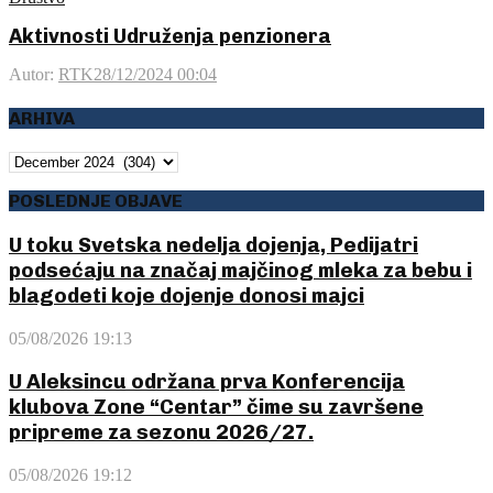
Aktivnosti Udruženja penzionera
Autor:
RTK
28/12/2024 00:04
ARHIVA
ARHIVA
POSLEDNJE OBJAVE
U toku Svetska nedelja dojenja, Pedijatri
podsećaju na značaj majčinog mleka za bebu i
blagodeti koje dojenje donosi majci
05/08/2026 19:13
U Aleksincu održana prva Konferencija
klubova Zone “Centar” čime su završene
pripreme za sezonu 2026/27.
05/08/2026 19:12