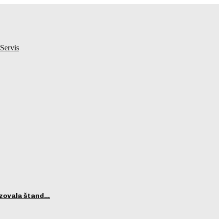
Servis
izovala štand…