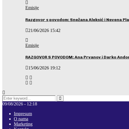
Emisije
Razgovor s povodom: Snežana Aleksić i Nevena Pla
21/06/2026 15:42
Emisije
RAZGOVOR S POVODOM: Ana Prvanov i Darko Ando
15/06/2026 19:12
Search
for:
Pretraga
09/08/2026 - 12:18
Impresum
O nama
Marketing