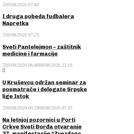
09/08/2026 07:40
I druga pobeda fudbalera
Napretka
09/08/2026 07:23
Sveti Pantelejmon – zaštitnik
medicine i farmacije
09/08/2026 06:40
08/08/2026 22:18
U Kruševcu održan seminar za
posmatrače i delegate Srpske
lige Istok
09/08/2026 06:29
09/08/2026 07:35
Na letnjoj pozornici u Porti
Crkve Sveti Đorđa otvaranje
37. manifestacije “Zvezdano