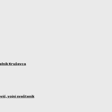
lnik Kruševca
ć, vojni sveštenik