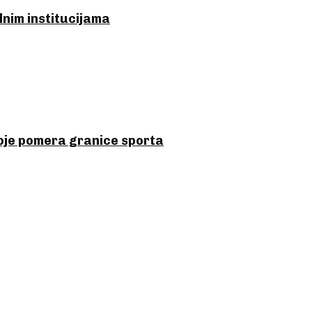
lnim institucijama
koje pomera granice sporta