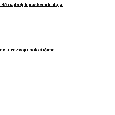
35 najboljih poslovnih ideja
ne u razvoju paketićima