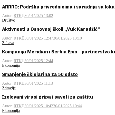
ARRRO: Podrška privrednicima i saradnja sa loka
Autor:
RTK
30/01/2025 13:02
Društvo
Aktivnosti u Osnovnoj školi ,,Vuk Karadžić”
Autor:
RTK
30/01/2025 12:47
30/01/2025 13:10
Zabava
Kompanija Meridian i Serbia Epic – partnerstvo 
Autor:
RTK
30/01/2025 12:44
Ekonomija
Smanjenje šklolarina za 50 odsto
Autor:
RTK
30/01/2025 11:13
Zdravlje
Izolovani virusi gripa i saveti za zaštitu
Autor:
RTK
30/01/2025 10:42
30/01/2025 10:44
Ekonomija