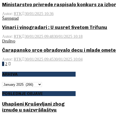
Ministarstvo privrede raspisalo konkurs za izbor 
Autor:
RTK
30/01/2025 10:36
Šarengrad
Vinari i vinogradari : U susret Svetom Trifunu
Autor:
RTK
30/01/2025 09:48
30/01/2025 10:18
Društvo
Čarapansko srce obradovalo decu i mlade omete
Autor:
RTK
30/01/2025 09:45
30/01/2025 10:04
Posts
1
2
pagination
ARHIVA
ARHIVA
POSLEDNJE OBJAVE
Uhapšeni Kruševljani zbog
iznude u saizvršilaštvu