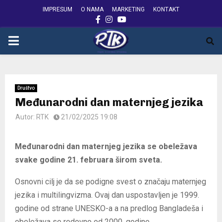
IMPRESUM
O NAMA
MARKETING
KONTAKT
FACEBOOK
INSTAGRAM
YOUTUBE
PRIMARY
MENU
Društvo
Međunarodni dan maternjeg jezika
Autor:
RTK
21/02/2025 19:08
Međunarodni dan maternjeg jezika se obeležava
svake godine 21. februara širom sveta.
Osnovni cilj je da se podigne svest o značaju maternjeg
jezika i multilingvizma. Ovaj dan uspostavljen je 1999.
godine od strane UNESKO-a a na predlog Bangladeša i
obeležava se redovno od 2000. godine.