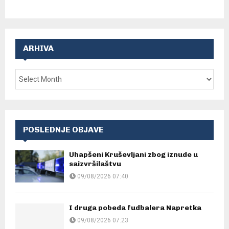
ARHIVA
POSLEDNJE OBJAVE
Uhapšeni Kruševljani zbog iznude u
saizvršilaštvu
09/08/2026 07:40
I druga pobeda fudbalera Napretka
09/08/2026 07:23