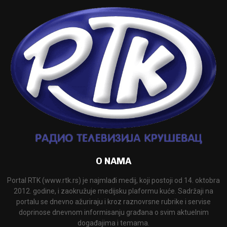
O NAMA
Portal RTK (www.rtk.rs) je najmlađi medij, koji postoji od 14. oktobra
2012. godine, i zaokružuje medijsku plaformu kuće. Sadržaji na
portalu se dnevno ažuriraju i kroz raznovrsne rubrike i servise
doprinose dnevnom informisanju građana o svim aktuelnim
događajima i temama.