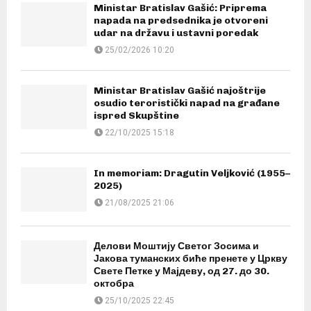
Ministar Bratislav Gašić: Priprema
napada na predsednika je otvoreni
udar na državu i ustavni poredak
25/02/2026 10:20
Ministar Bratislav Gašić najoštrije
osudio teroristički napad na građane
ispred Skupštine
22/10/2025 15:18
In memoriam: Dragutin Veljković (1955–
2025)
21/08/2025 21:06
Делови Моштију Светог Зосима и
Јакова туманских биће пренете у Цркву
Свете Петке у Мајдеву, од 27. до 30.
октобра
25/10/2025 22:45