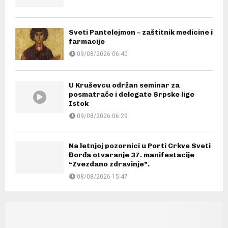
Sveti Pantelejmon – zaštitnik medicine i
farmacije
09/08/2026 06:40
U Kruševcu održan seminar za
posmatrače i delegate Srpske lige
Istok
09/08/2026 06:29
Na letnjoj pozornici u Porti Crkve Sveti
Đorđa otvaranje 37. manifestacije
“Zvezdano zdravinje”.
08/08/2026 15:47