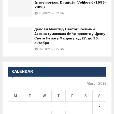
In memoriam: Dragutin Veljković (1955–
2025)
21/08/2025 21:06
Делови Моштију Светог Зосима и
Јакова туманских биће пренете у Цркву
Свете Петке у Мајдеву, од 27. до 30.
октобра
25/10/2025 22:45
KALENDAR
March 2025
M
T
W
T
F
S
S
1
2