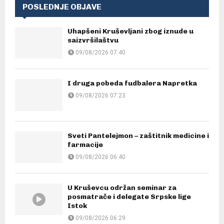
POSLEDNJE OBJAVE
Uhapšeni Kruševljani zbog iznude u
saizvršilaštvu
09/08/2026 07:40
I druga pobeda fudbalera Napretka
09/08/2026 07:23
Sveti Pantelejmon – zaštitnik medicine i
farmacije
09/08/2026 06:40
U Kruševcu održan seminar za
posmatrače i delegate Srpske lige
Istok
09/08/2026 06:29