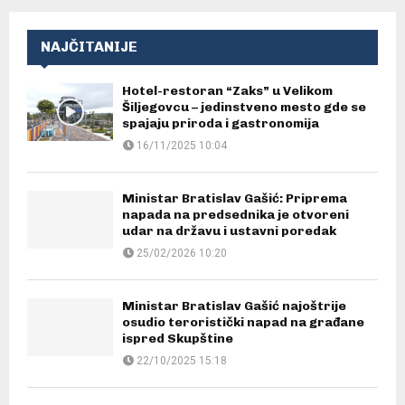
NAJČITANIJE
Hotel-restoran “Zaks” u Velikom
Šiljegovcu – jedinstveno mesto gde se
spajaju priroda i gastronomija
16/11/2025 10:04
Ministar Bratislav Gašić: Priprema
napada na predsednika je otvoreni
udar na državu i ustavni poredak
25/02/2026 10:20
Ministar Bratislav Gašić najoštrije
osudio teroristički napad na građane
ispred Skupštine
22/10/2025 15:18