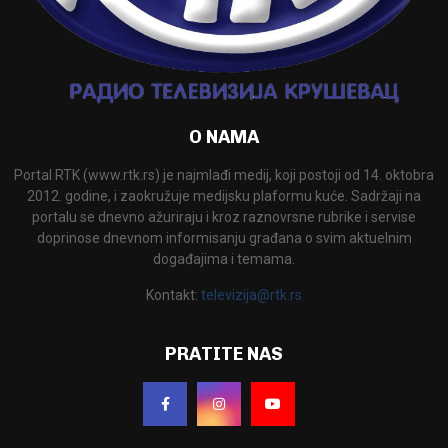
O NAMA
Portal RTK (www.rtk.rs) je najmlađi medij, koji postoji od 14. oktobra
2012. godine, i zaokružuje medijsku plaformu kuće. Sadržaji na
portalu se dnevno ažuriraju i kroz raznovrsne rubrike i servise
doprinose dnevnom informisanju građana o svim aktuelnim
događajima i temama.
Kontakt:
televizija@rtk.rs
PRATITE NAS