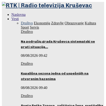
Naslovna
Vesti
Društvo
Ekonomija
Zdravlje
Obrazovanje
Kultura
Sport
Servis
Društvo
Na području grada Kruševca sistematski se
prati situacija…
08/08/2026 09:42
Društvo
Kupališna sezona jedna od uspešnijih na
otvorenim bazenima
08/08/2026 09:40
Društvo
Sveta Petka Trnova, zaštitnice žena, svetiteljka