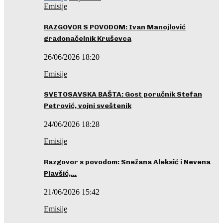
Emisije
RAZGOVOR S POVODOM: Ivan Manojlović
gradonačelnik Kruševca
26/06/2026 18:20
Emisije
SVETOSAVSKA BAŠTA: Gost poručnik Stefan
Petrović, vojni sveštenik
24/06/2026 18:28
Emisije
Razgovor s povodom: Snežana Aleksić i Nevena
Plavšić,…
21/06/2026 15:42
Emisije