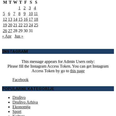
M
T
W
T
F
S
S
1
2
3
4
5
6
7
8
9
10
11
12
13
14
15
16
17
18
19
20
21
22
23
24
25
26
27
28
29
30
31
« Apr
Jun »
INSTAGRAM
This message appears for Admin Users only:
Please fill the Instagram Access Token. You can get Instagram
Access Token by go to
this page
Facebook
POPULARNE KATEGORIJE
Društvo
Društvo Arhiva
Ekonomija
Sport