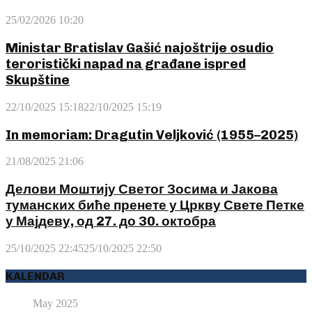
25/02/2026 10:20
Ministar Bratislav Gašić najoštrije osudio
teroristički napad na građane ispred
Skupštine
22/10/2025 15:18
22/10/2025 15:19
In memoriam: Dragutin Veljković (1955–2025)
21/08/2025 21:06
Делови Моштију Светог Зосима и Јакова
туманских биће пренете у Цркву Свете Петке
у Мајдеву, од 27. до 30. октобра
25/10/2025 22:45
25/10/2025 22:50
KALENDAR
May 2025