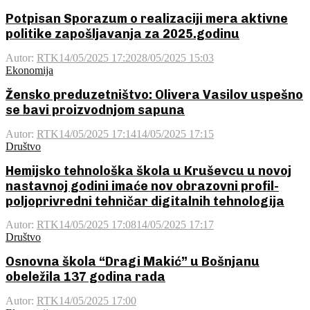
Potpisan Sporazum o realizaciji mera aktivne
politike zapošljavanja za 2025.godinu
Autor:
RTK
14/05/2025 17:20
28/05/2025 15:03
Ekonomija
Žensko preduzetništvo: Olivera Vasilov uspešno
se bavi proizvodnjom sapuna
Autor:
RTK
14/05/2025 17:14
14/05/2025 17:15
Društvo
Hemijsko tehnološka škola u Kruševcu u novoj
nastavnoj godini imaće nov obrazovni profil-
poljoprivredni tehničar digitalnih tehnologija
Autor:
RTK
14/05/2025 17:08
14/05/2025 17:17
Društvo
Osnovna škola “Dragi Makić” u Bošnjanu
obeležila 137 godina rada
Autor:
RTK
14/05/2025 17:00