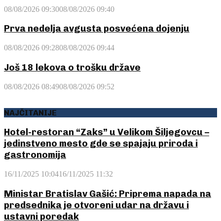
08/08/2026 09:30
08/08/2026 09:40
Prva nedelja avgusta posvećena dojenju
08/08/2026 09:28
08/08/2026 09:44
Još 18 lekova o trošku države
08/08/2026 08:49
08/08/2026 09:52
NAJČITANIJE
Hotel-restoran “Zaks” u Velikom Šiljegovcu –
jedinstveno mesto gde se spajaju priroda i
gastronomija
16/11/2025 10:04
16/11/2025 11:32
Ministar Bratislav Gašić: Priprema napada na
predsednika je otvoreni udar na državu i
ustavni poredak