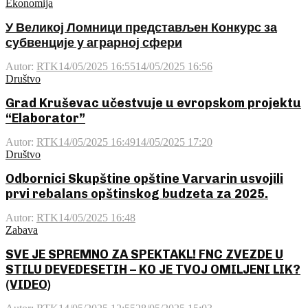
Ekonomija
У Великој Ломници представљен Конкурс за
субвенције у аграрној сфери
Autor:
RTK
14/05/2025 16:55
14/05/2025 16:56
Društvo
Grad Kruševac učestvuje u evropskom projektu
“Elaborator”
Autor:
RTK
14/05/2025 16:49
14/05/2025 17:20
Društvo
Odbornici Skupštine opštine Varvarin usvojili
prvi rebalans opštinskog budzeta za 2025.
Autor:
RTK
14/05/2025 16:48
Zabava
SVE JE SPREMNO ZA SPEKTAKL! FNC ZVEZDE U
STILU DEVEDESETIH – KO JE TVOJ OMILJENI LIK?
(VIDEO)