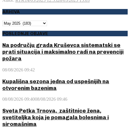
Autor:
RTK
14/05/2025 12:55
28/05/2025 15:03
ARHIVA
ARHIVA
POSLEDNJE OBJAVE
Na području grada Kruševca sistematski se
prati situacija i maksimalno radi na prevenciji
požara
08/08/2026 09:42
Kupališna sezona jedna od uspešnijih na
otvorenim bazenima
08/08/2026 09:40
08/08/2026 09:46
Sveta Petka Trnova, zaštitnice žena,
svetiteljka koja je pomagala bolesnima i
siromašnima