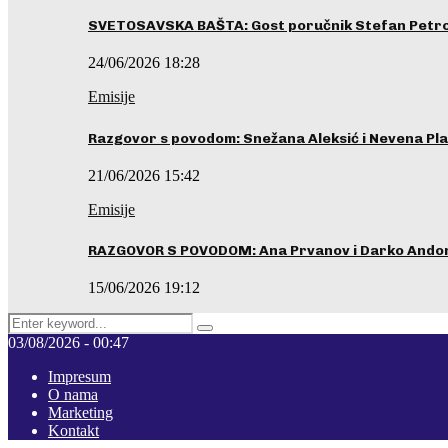
SVETOSAVSKA BAŠTA: Gost poručnik Stefan Petrovi
24/06/2026 18:28
Emisije
Razgovor s povodom: Snežana Aleksić i Nevena Pla
21/06/2026 15:42
Emisije
RAZGOVOR S POVODOM: Ana Prvanov i Darko Ando
15/06/2026 19:12
Search
Pretraga
for:
03/08/2026 - 00:47
Impresum
O nama
Marketing
Kontakt