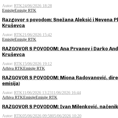
Autor:
RTK
24/06/2026 18:28
Emisije
Emisije RTK
Razgovor s povodom: Snežana Aleksić i Nevena P
Kruševca
Autor:
RTK
21/06/2026 15:42
Emisije
Emisije RTK
RAZGOVOR S POVODOM: Ana Prvanov i Darko Ando
Kruševca
Autor:
RTK
15/06/2026 19:12
Arhiva RTK
Emisije RTK
RAZGOVOR S POVODOM: Miona Radovanović, dire
emisija)
Autor:
RTK
11/06/2026 13:23
11/06/2026 16:44
Arhiva RTK
Emisije
Emisije RTK
RAZGOVOR S POVODOM: Ivan Milenković, načenik 
Autor:
RTK
05/06/2026 09:58
05/06/2026 10:20