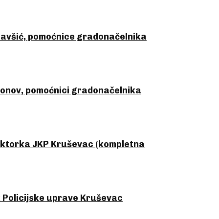
lavšić, pomoćnice gradonačelnika
nov, pomoćnici gradonačelnika
ktorka JKP Kruševac (kompletna
Policijske uprave Kruševac