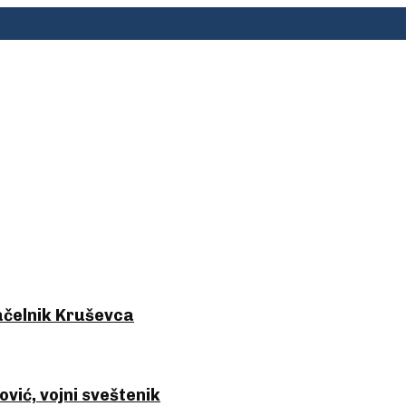
čelnik Kruševca
ić, vojni sveštenik