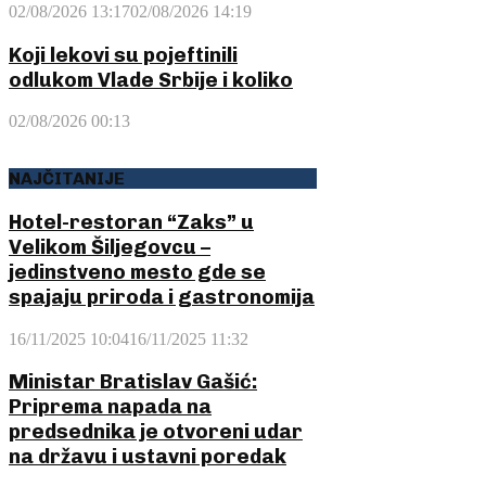
02/08/2026 13:17
02/08/2026 14:19
Koji lekovi su pojeftinili
odlukom Vlade Srbije i koliko
02/08/2026 00:13
NAJČITANIJE
Hotel-restoran “Zaks” u
Velikom Šiljegovcu –
jedinstveno mesto gde se
spajaju priroda i gastronomija
16/11/2025 10:04
16/11/2025 11:32
Ministar Bratislav Gašić:
Priprema napada na
predsednika je otvoreni udar
na državu i ustavni poredak