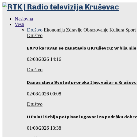
Naslovna
Vesti
Društvo
Ekonomija
Zdravlje
Obrazovanje
Kultura
Sport
Društvo
EXPO karavan se zaustavio u Kruševcu: Srbija nij
02/08/2026 14:16
Društvo
Danas slava Svetog proroka Ilije, vašar u Krušev
02/08/2026 00:08
Društvo
U Palati Srbija potpisani ugovori za podršku dobr
01/08/2026 13:38