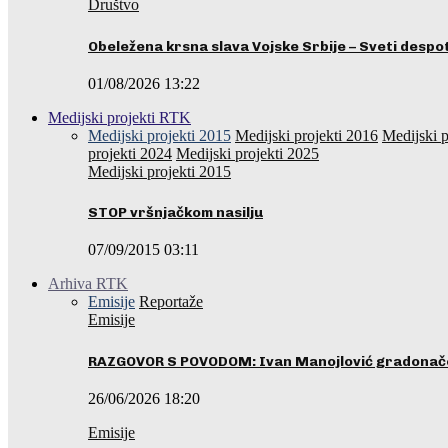
Društvo
Obeležena krsna slava Vojske Srbije – Sveti desp
01/08/2026 13:22
Medijski projekti RTK
Medijski projekti 2015
Medijski projekti 2016
Medijski p
projekti 2024
Medijski projekti 2025
Medijski projekti 2015
STOP vršnjačkom nasilju
07/09/2015 03:11
Arhiva RTK
Emisije
Reportaže
Emisije
RAZGOVOR S POVODOM: Ivan Manojlović gradonače
26/06/2026 18:20
Emisije