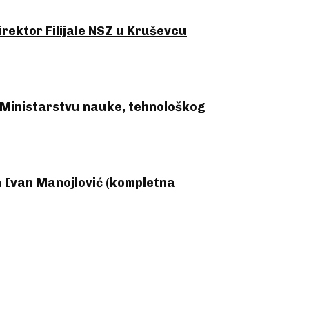
ektor Filijale NSZ u Kruševcu
Ministarstvu nauke, tehnološkog
Ivan Manojlović (kompletna