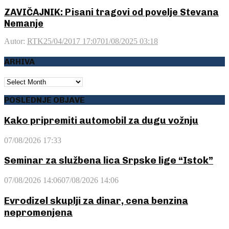
ZAVIČAJNIK: Pisani tragovi od povelje Stevana
Nemanje
Autor:
RTK
25/04/2017 17:07
01/08/2025 03:18
ARHIVA
ARHIVA
POSLEDNJE OBJAVE
Kako pripremiti automobil za dugu vožnju
07/08/2026 17:33
Seminar za službena lica Srpske lige “Istok”
07/08/2026 14:06
07/08/2026 14:06
Evrodizel skuplji za dinar, cena benzina
nepromenjena