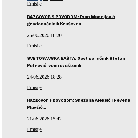
Emisije
RAZGOVOR S POVODOM: Ivan Manojlović
gradonačelnik Kruševca
26/06/2026 18:20
Emisije
SVETOSAVSKA BAŠTA: Gost poručnik Stefan
Petrović, vojni sveštenik
24/06/2026 18:28
Emisije
Razgovor s povodom: Snežana Aleksić i Nevena
Plavšić,…
21/06/2026 15:42
Emisije