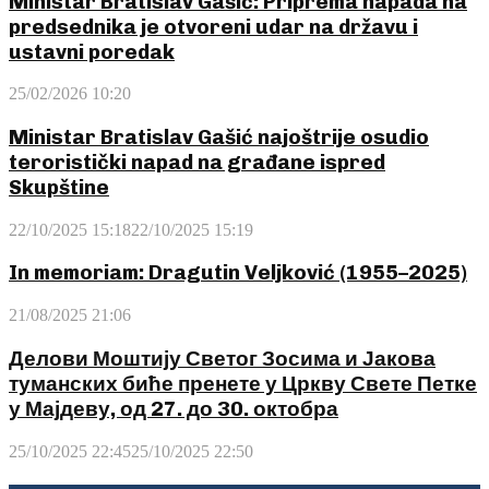
Ministar Bratislav Gašić: Priprema napada na
predsednika je otvoreni udar na državu i
ustavni poredak
25/02/2026 10:20
Ministar Bratislav Gašić najoštrije osudio
teroristički napad na građane ispred
Skupštine
22/10/2025 15:18
22/10/2025 15:19
In memoriam: Dragutin Veljković (1955–2025)
21/08/2025 21:06
Делови Моштију Светог Зосима и Јакова
туманских биће пренете у Цркву Свете Петке
у Мајдеву, од 27. до 30. октобра
25/10/2025 22:45
25/10/2025 22:50