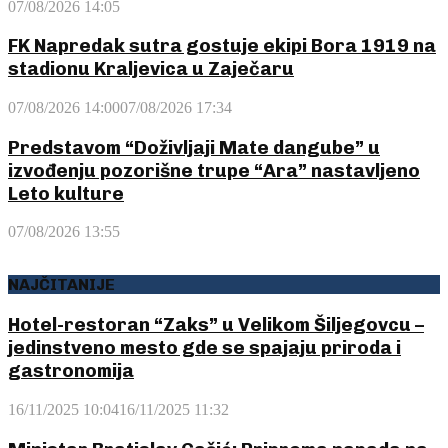
07/08/2026 14:05
FK Napredak sutra gostuje ekipi Bora 1919 na
stadionu Kraljevica u Zaječaru
07/08/2026 14:00
07/08/2026 17:34
Predstavom “Doživljaji Mate dangube” u
izvođenju pozorišne trupe “Ara” nastavljeno
Leto kulture
07/08/2026 13:55
NAJČITANIJE
Hotel-restoran “Zaks” u Velikom Šiljegovcu –
jedinstveno mesto gde se spajaju priroda i
gastronomija
16/11/2025 10:04
16/11/2025 11:32