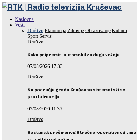
Naslovna
Vesti
Društvo
Ekonomija
Zdravlje
Obrazovanje
Kultura
Sport
Servis
Društvo
Kako pripremiti automobil za dugu vožnju
07/08/2026 17:33
Društvo
Na području grada Kruševca sistematski se
prati situacija…
07/08/2026 11:35
Društvo
Sastanak proširenog Stručno-operativnog tima
za zaštitu od požara