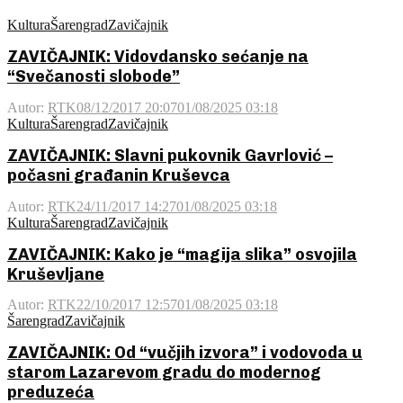
Kultura
Šarengrad
Zavičajnik
ZAVIČAJNIK: Vidovdansko sećanje na
“Svečanosti slobode”
Autor:
RTK
08/12/2017 20:07
01/08/2025 03:18
Kultura
Šarengrad
Zavičajnik
ZAVIČAJNIK: Slavni pukovnik Gavrlović –
počasni građanin Kruševca
Autor:
RTK
24/11/2017 14:27
01/08/2025 03:18
Kultura
Šarengrad
Zavičajnik
ZAVIČAJNIK: Kako je “magija slika” osvojila
Kruševljane
Autor:
RTK
22/10/2017 12:57
01/08/2025 03:18
Šarengrad
Zavičajnik
ZAVIČAJNIK: Od “vučjih izvora” i vodovoda u
starom Lazarevom gradu do modernog
preduzeća