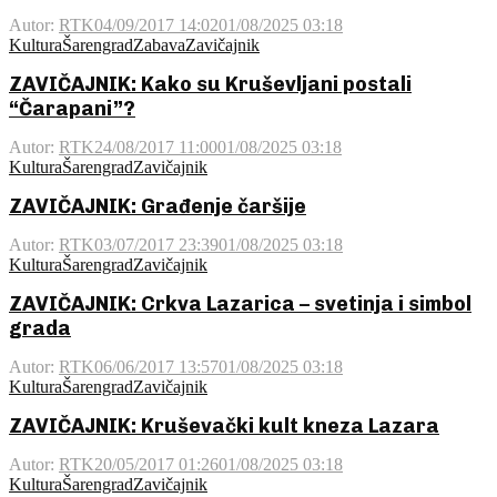
Autor:
RTK
04/09/2017 14:02
01/08/2025 03:18
Kultura
Šarengrad
Zabava
Zavičajnik
ZAVIČAJNIK: Kako su Kruševljani postali
“Čarapani”?
Autor:
RTK
24/08/2017 11:00
01/08/2025 03:18
Kultura
Šarengrad
Zavičajnik
ZAVIČAJNIK: Građenje čaršije
Autor:
RTK
03/07/2017 23:39
01/08/2025 03:18
Kultura
Šarengrad
Zavičajnik
ZAVIČAJNIK: Crkva Lazarica – svetinja i simbol
grada
Autor:
RTK
06/06/2017 13:57
01/08/2025 03:18
Kultura
Šarengrad
Zavičajnik
ZAVIČAJNIK: Kruševački kult kneza Lazara
Autor:
RTK
20/05/2017 01:26
01/08/2025 03:18
Kultura
Šarengrad
Zavičajnik