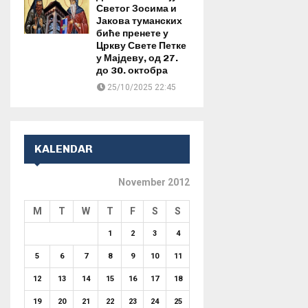
Светог Зосима и
Јакова туманских
биће пренете у
Цркву Свете Петке
у Мајдеву, од 27.
до 30. октобра
25/10/2025 22:45
KALENDAR
November 2012
M
T
W
T
F
S
S
1
2
3
4
5
6
7
8
9
10
11
12
13
14
15
16
17
18
19
20
21
22
23
24
25