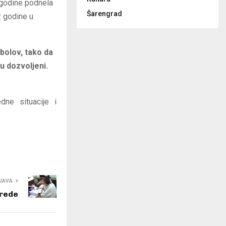
 godine podnela
Šarengrad
z godine u
bolov, tako da
su dozvoljeni.
dne situacije i
JAVA
vrede