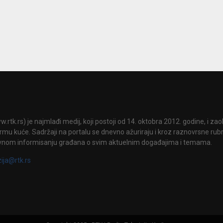
.rtk.rs) je najmlađi medij, koji postoji od 14. oktobra 2012. godine, i za
mu kuće. Sadržaji na portalu se dnevno ažuriraju i kroz raznovrsne rubri
vnom informisanju građana o svim aktuelnim događajima i temama.
zija@rtk.rs