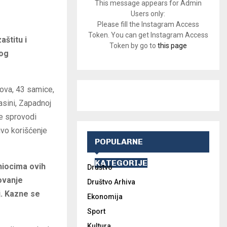
This message appears for Admin
Users only:
Please fill the Instagram Access
Token. You can get Instagram Access
aštitu i
Token by go to
this page
log
kova, 43 samice,
Rasini, Zapadnoj
je sprovodi
ivo korišćenje
POPULARNE
KATEGORIJE
niocima ovih
Društvo
ovanje
Društvo Arhiva
j. Kazne se
Ekonomija
Sport
Kultura