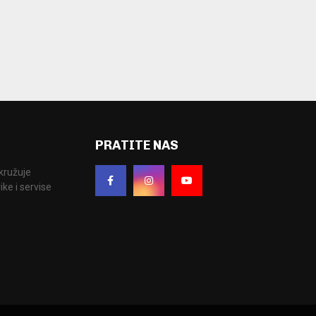
PRATITE NAS
okružuje
ke i servise