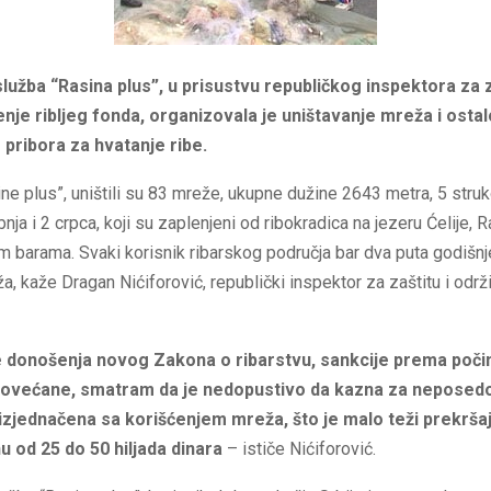
lužba “Rasina plus”, u prisustvu republičkog inspektora za z
enje ribljeg fonda, organizovala je uništavanje mreža i osta
pribora za hvatanje ribe.
ne plus”, uništili su 83 mreže, ukupne dužine 2643 metra, 5 stru
nja i 2 crpca, koji su zaplenjeni od ribokradica na jezeru Ćelije, 
im barama. Svaki korisnik ribarskog područja bar dva puta godišn
a, kaže Dragan Nićiforović, republički inspektor za zaštitu i održ
e donošenja novog Zakona o ribarstvu, sankcije prema poči
 povećane, smatram da je nedopustivo da kazna za neposed
izjednačena sa korišćenjem mreža, što je malo teži prekrša
u od 25 do 50 hiljada dinara
– ističe Nićiforović.