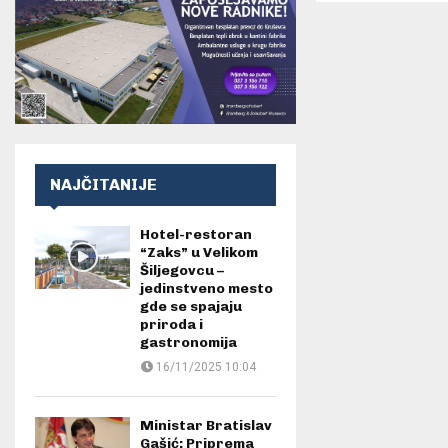
NAJČITANIJE
Hotel-restoran
“Zaks” u Velikom
Šiljegovcu –
jedinstveno mesto
gde se spajaju
priroda i
gastronomija
16/11/2025 10:04
Ministar Bratislav
Gašić: Priprema