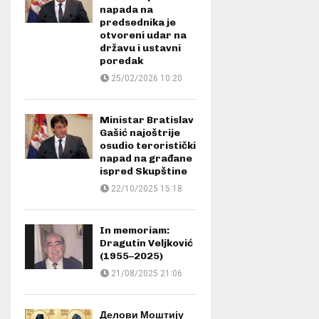
napada na
predsednika je
otvoreni udar na
državu i ustavni
poredak
25/02/2026 10:20
Ministar Bratislav
Gašić najoštrije
osudio teroristički
napad na građane
ispred Skupštine
22/10/2025 15:18
In memoriam:
Dragutin Veljković
(1955–2025)
21/08/2025 21:06
Делови Моштију