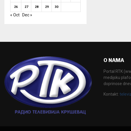
26
27
28
29
30
« Oct
Dec »
O NAMA
Portal RTK (www
medijsku plafor
doprinose dne
Kontakt:
televi