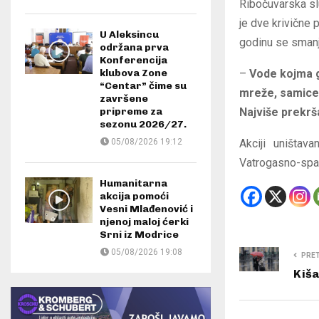
Ribočuvarska sl
je dve krivične 
U Aleksincu
godinu se smanj
održana prva
Konferencija
–
Vode kojma g
klubova Zone
“Centar” čime su
mreže, samice, 
završene
Najviše prekrš
pripreme za
sezonu 2026/27.
Akciji uništav
05/08/2026 19:12
Vatrogasno-spas
Humanitarna
akcija pomoći
Vesni Mlađenović i
njenoj maloj ćerki
Srni iz Modrice
05/08/2026 19:08
PRE
Kiša