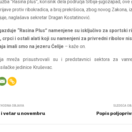
užba “Rasina plus”, korisnik dela područja Srbija-jugozapad, ove
prijave protiv ribokradica, a broj prekršioca, zbog novog Zakona, i
uje, naglašava sekretar Dragan Kostatinović.
azduje “Rasina Plus” namenjene su isključivo za sportski ri
crpci i ostali alati koji su namenjeni za privredni ribolov ni
aja imali smo na jezeru Ćelije
– kaže on.
anja mreža prisustvovali su i predstavnici sektora za vanre
ilačke jedinice Kruševac.
THODNA OBJAVA
SLEDEĆA OB
 i vetar u novembru
Popis poljopri