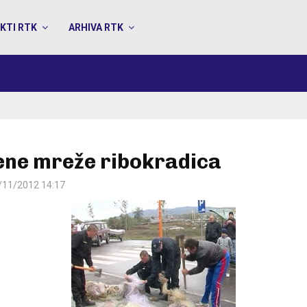
KTI RTK
ARHIVA RTK
ene mreže ribokradica
/11/2012 14:17