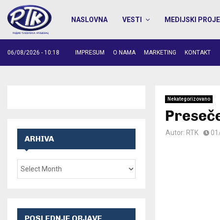
NASLOVNA
VESTI
MEDIJSKI PROJE
06/08/2026 - 10:18
IMPRESUM
O NAMA
MARKETING
KONTAKT
Nekategorizovano
Preseč
Autor:
RTK
01
ARHIVA
POSLEDNJE OBJAVE