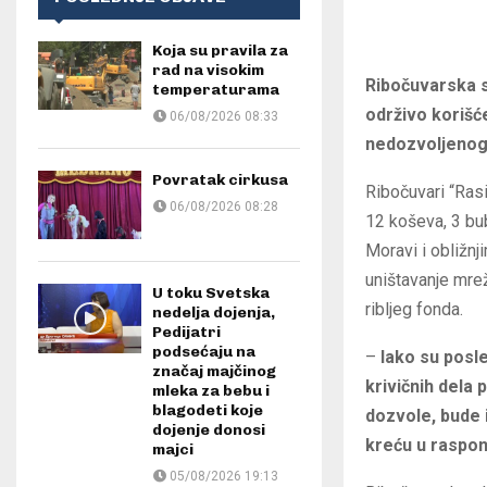
Koja su pravila za
rad na visokim
Ribočuvarska s
temperaturama
održivo korišć
06/08/2026 08:33
nedozvoljenog 
Povratak cirkusa
Ribočuvari “Rasi
06/08/2026 08:28
12 koševa, 3 bub
Moravi i obližnj
uništavanje mrež
U toku Svetska
ribljeg fonda.
nedelja dojenja,
Pedijatri
podsećaju na
–
Iako su posl
značaj majčinog
krivičnih dela
mleka za bebu i
blagodeti koje
dozvole, bude 
dojenje donosi
kreću u raspon
majci
05/08/2026 19:13