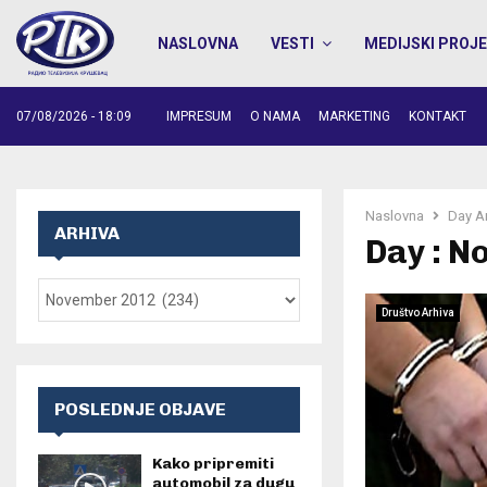
NASLOVNA
VESTI
MEDIJSKI PROJE
07/08/2026 - 18:09
IMPRESUM
O NAMA
MARKETING
KONTAKT
Naslovna
Day A
ARHIVA
Day : N
Društvo Arhiva
POSLEDNJE OBJAVE
Kako pripremiti
automobil za dugu