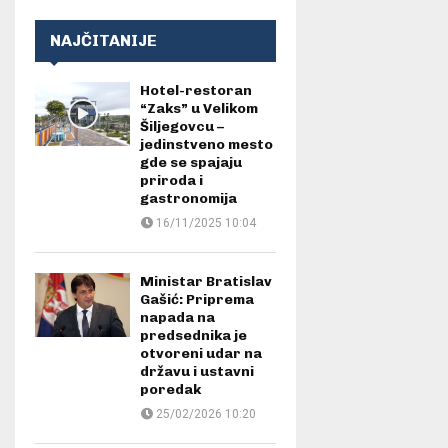
NAJČITANIJE
Hotel-restoran
“Zaks” u Velikom
Šiljegovcu –
jedinstveno mesto
gde se spajaju
priroda i
gastronomija
16/11/2025 10:04
Ministar Bratislav
Gašić: Priprema
napada na
predsednika je
otvoreni udar na
državu i ustavni
poredak
25/02/2026 10:20