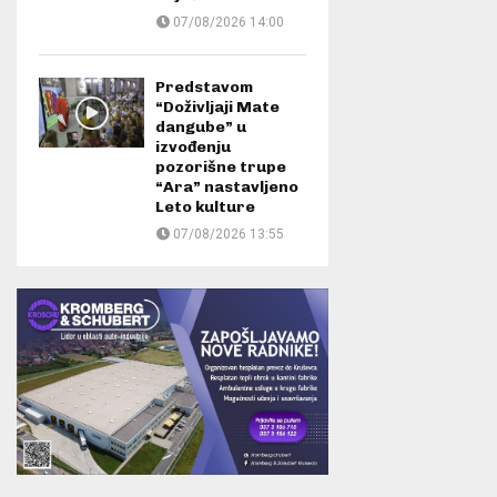
07/08/2026 14:00
Predstavom
“Doživljaji Mate
dangube” u
izvođenju
pozorišne trupe
“Ara” nastavljeno
Leto kulture
07/08/2026 13:55