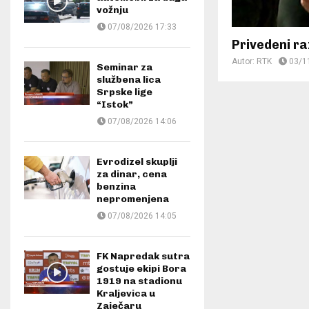
vožnju
07/08/2026 17:33
Privedeni ra
Autor:
RTK
03/1
Seminar za
službena lica
Srpske lige
“Istok”
07/08/2026 14:06
Evrodizel skuplji
za dinar, cena
benzina
nepromenjena
07/08/2026 14:05
FK Napredak sutra
gostuje ekipi Bora
1919 na stadionu
Kraljevica u
Zaječaru