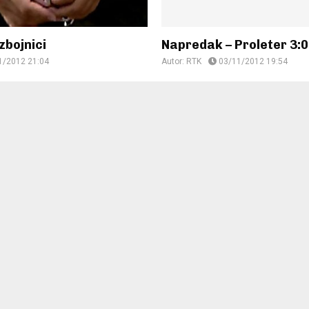
zbojnici
Napredak – Proleter 3:0
1/2012 21:04
Autor:
RTK
03/11/2012 19:54