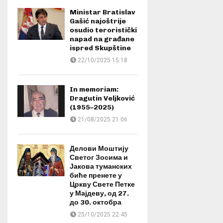
Ministar Bratislav
Gašić najoštrije
osudio teroristički
napad na građane
ispred Skupštine
22/10/2025 15:18
In memoriam:
Dragutin Veljković
(1955–2025)
21/08/2025 21:06
Делови Моштију
Светог Зосима и
Јакова туманских
биће пренете у
Цркву Свете Петке
у Мајдеву, од 27.
до 30. октобра
25/10/2025 22:45