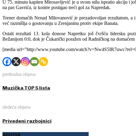
U 75. minutu kapiten Mirosavljević je u svom stilu ispratio akciju i još
na pas Gavrića, iz kontre postigao treći gol za Napredak.
Trener domaćih Nenad Milovanović je prezadovoljan rezultatom, a i
već razmišlja o gostovanju u Zrenjaninu protiv ekipe Banata.
Ostali rezultati 13. kola donose Napretku još čvršću lidersku po
Bežanijom 0:0, dok je Čukarički poražen od Radničkog na domaćem t
[media url=”http://www.youtube.com/watch?v=Nw4S5IR7uwc?rel=0
prethodna objava
Muzička TOP 5 lista
sledeća objava
Privedeni razbojnici
ARHIVA