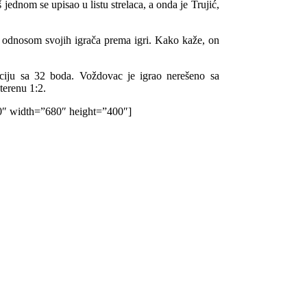
 jednom se upisao u listu strelaca, a onda je Trujić,
 odnosom svojih igrača prema igri. Kako kaže, on
ziciju sa 32 boda. Voždovac je igrao nerešeno sa
erenu 1:2.
″ width=”680″ height=”400″]