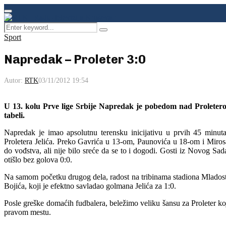
Facebook
Instagram
Youtube
Primary
Menu
Search
Pretraga
for:
Sport
Napredak – Proleter 3:0
Autor:
RTK
03/11/2012 19:54
U 13. kolu Prve lige Srbije Napredak je pobedom nad Proleterom
tabeli.
Napredak je imao apsolutnu terensku inicijativu u prvih 45 minuta
Proletera Jelića. Preko Gavrića u 13-om, Paunovića u 18-om i Miro
do vođstva, ali nije bilo sreće da se to i dogodi. Gosti iz Novog Sad
otišlo bez golova 0:0.
Na samom početku drugog dela, radost na tribinama stadiona Mladost. 
Bojića, koji je efektno savladao golmana Jelića za 1:0.
Posle greške domaćih fudbalera, beležimo veliku šansu za Proleter ko
pravom mestu.