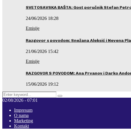
SVETOSAVSKA BAŠTA: Gost poručnik Stefan Petrovi
24/06/2026 18:28
Emisije
Razgovor s povodom: Snežana Aleksić i Nevena Pla
21/06/2026 15:42
Emisije
RAZGOVOR S POVODOM: Ana Prvanov i Darko Ando
15/06/2026 19:12
Search
Pretraga
for:
02/08/2026 - 07:01
Impresum
O nama
Marketing
Kontakt