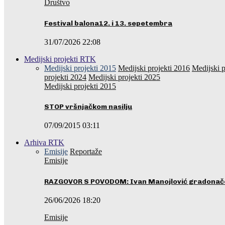
Društvo
Festival balona12. i 13. sepetembra
31/07/2026 22:08
Medijski projekti RTK
Medijski projekti 2015
Medijski projekti 2016
Medijski p
projekti 2024
Medijski projekti 2025
Medijski projekti 2015
STOP vršnjačkom nasilju
07/09/2015 03:11
Arhiva RTK
Emisije
Reportaže
Emisije
RAZGOVOR S POVODOM: Ivan Manojlović gradonače
26/06/2026 18:20
Emisije