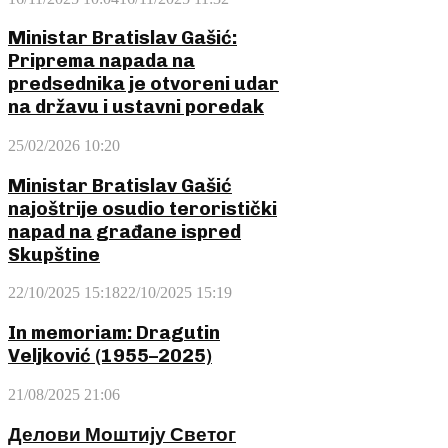
Ministar Bratislav Gašić:
Priprema napada na
predsednika je otvoreni udar
na državu i ustavni poredak
25/02/2026 10:20
Ministar Bratislav Gašić
najoštrije osudio teroristički
napad na građane ispred
Skupštine
22/10/2025 15:18
22/10/2025 15:19
In memoriam: Dragutin
Veljković (1955–2025)
21/08/2025 21:06
Делови Моштију Светог