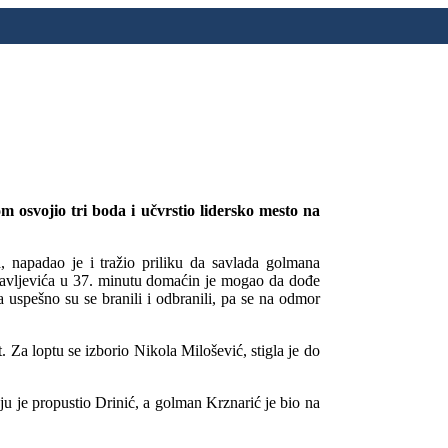
 osvojio tri boda i učvrstio lidersko mesto na
, napadao je i tražio priliku da savlada golmana
savljevića u 37. minutu domaćin je mogao da dođe
a uspešno su se branili i odbranili, pa se na odmor
Za loptu se izborio Nikola Milošević, stigla je do
ju je propustio Drinić, a golman Krznarić je bio na