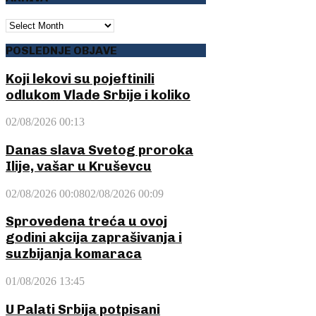
ARHIVA
POSLEDNJE OBJAVE
Koji lekovi su pojeftinili
odlukom Vlade Srbije i koliko
02/08/2026 00:13
Danas slava Svetog proroka
Ilije, vašar u Kruševcu
02/08/2026 00:08
02/08/2026 00:09
Sprovedena treća u ovoj
godini akcija zaprašivanja i
suzbijanja komaraca
01/08/2026 13:45
U Palati Srbija potpisani