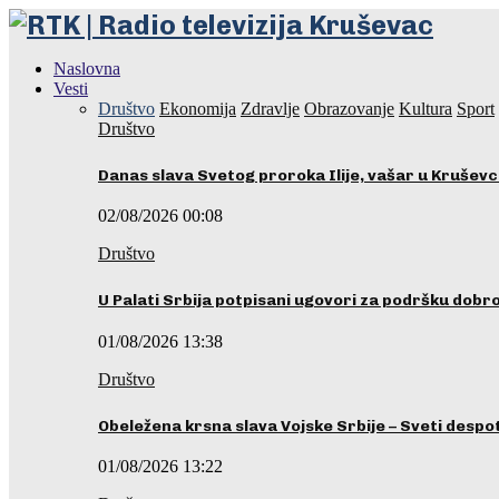
Naslovna
Vesti
Društvo
Ekonomija
Zdravlje
Obrazovanje
Kultura
Sport
Društvo
Danas slava Svetog proroka Ilije, vašar u Krušev
02/08/2026 00:08
Društvo
U Palati Srbija potpisani ugovori za podršku dobr
01/08/2026 13:38
Društvo
Obeležena krsna slava Vojske Srbije – Sveti desp
01/08/2026 13:22