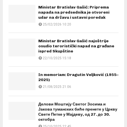
Ministar Bratislav Gašić: Priprema
napada na predsednika je otvoreni
udar na državu i ustavni poredak
25/02/2026 10:20
Ministar Bratislav Gašić najoštrije
osudio teroristički napad na građane
ispred Skupštine
22/10/2025 15:18
In memoriam: Dragutin Veljković (1955–
2025)
21/08/2025 21:06
Делови Моштију Светог Зосима и
Јакова туманских биће пренете у Цркву
Свете Петке у Мајдеву, од 27. до 30.
октобра
25/10/2025 22:45