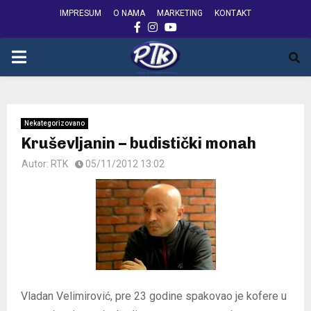
IMPRESUM
O NAMA
MARKETING
KONTAKT
FACEBOOK
INSTAGRAM
YOUTUBE
PRIMARY
MENU
Nekategorizovano
Kruševljanin – budistički monah
Autor:
RTK
05/11/2012 13:02
Vladan Velimirović, pre 23 godine spakovao je kofere u