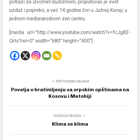
potrazi za izvornim budizmom, proputovao je svet
uzduž i popreko, a već 14 godina živi u Južnoj Koreji, u
jednom međunarodnom zen centru.
[media url=”http://www.youtube.com/watch?v=fcJgB2-
Qrts?rel=0″ width=”680″ height=”400″]
PRETHODNA OBJAVA
Povelja o bratimljenju sa srpskim opštinama na
Kosovu i Metohiji
SLEDEĆA OBJAVA
Klima se klima