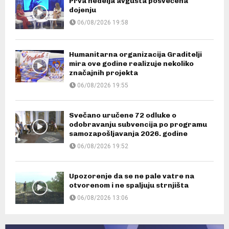
Prva nedelja avgusta posvećena
dojenju
06/08/2026 19:58
Humanitarna organizacija Graditelji
mira ove godine realizuje nekoliko
značajnih projekta
06/08/2026 19:55
Svečano uručene 72 odluke o
odobravanju subvencija po programu
samozapošljavanja 2026. godine
06/08/2026 19:52
Upozorenje da se ne pale vatre na
otvorenom i ne spaljuju strnjišta
06/08/2026 13:06