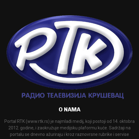
O NAMA
Portal RTK (www.rtk.rs) je najmlađi medij, koji postoji od 14. oktobra
2012. godine, i zaokružuje medijsku plaformu kuće. Sadržaji na
portalu se dnevno ažuriraju i kroz raznovrsne rubrike i servise