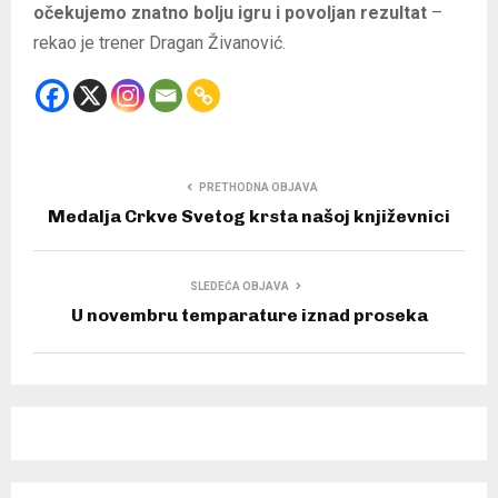
očekujemo znatno bolju igru i povoljan rezultat
–
rekao je trener Dragan Živanović.
PRETHODNA OBJAVA
Medalja Crkve Svetog krsta našoj književnici
SLEDEĆA OBJAVA
U novembru temparature iznad proseka