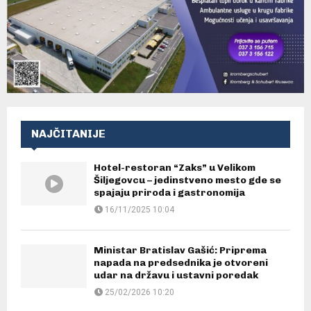
NAJČITANIJE
Hotel-restoran “Zaks” u Velikom
Šiljegovcu – jedinstveno mesto gde se
spajaju priroda i gastronomija
16/11/2025 10:04
Ministar Bratislav Gašić: Priprema
napada na predsednika je otvoreni
udar na državu i ustavni poredak
25/02/2026 10:20