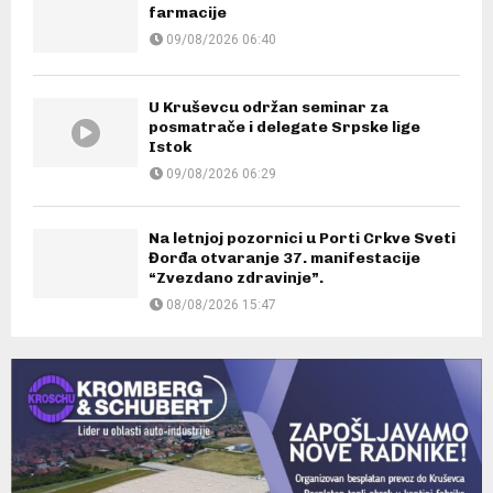
farmacije
09/08/2026 06:40
U Kruševcu održan seminar za
posmatrače i delegate Srpske lige
Istok
09/08/2026 06:29
Na letnjoj pozornici u Porti Crkve Sveti
Đorđa otvaranje 37. manifestacije
“Zvezdano zdravinje”.
08/08/2026 15:47