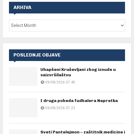
ARHIVA
POSLEDNJE OBJAVE
Uhapšeni Kruševljani zbog iznude u
saizvršilaštvu
09/08/2026 07:40
I druga pobeda fudbalera Napretka
09/08/2026 07:23
Sveti Pantelejmon – zaštitnik medicine i