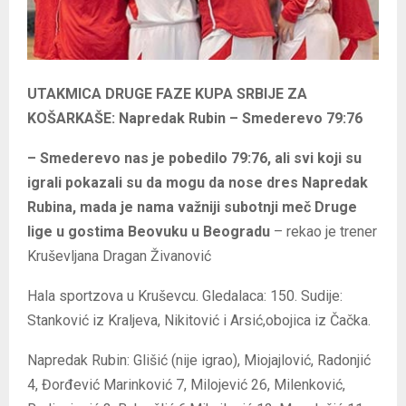
UTAKMICA DRUGE FAZE KUPA SRBIJE ZA
KOŠARKAŠE: Napredak Rubin – Smederevo 79:76
– Smederevo nas je pobedilo 79:76, ali svi koji su
igrali pokazali su da mogu da nose dres Napredak
Rubina, mada je nama važniji subotnji meč Druge
lige u gostima Beovuku u Beogradu
– rekao je trener
Kruševljana Dragan Živanović
Hala sportzova u Kruševcu. Gledalaca: 150. Sudije:
Stanković iz Kraljeva, Nikitović i Arsić,obojica iz Čačka.
Napredak Rubin: Glišić (nije igrao), Miojajlović, Radonjić
4, Đorđević Marinković 7, Milojević 26, Milenković,