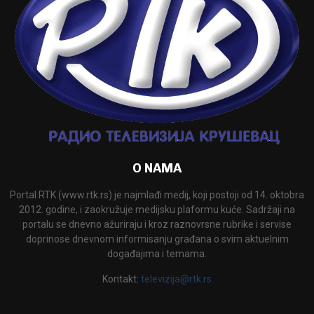
O NAMA
Portal RTK (www.rtk.rs) je najmlađi medij, koji postoji od 14. oktobra
2012. godine, i zaokružuje medijsku plaformu kuće. Sadržaji na
portalu se dnevno ažuriraju i kroz raznovrsne rubrike i servise
doprinose dnevnom informisanju građana o svim aktuelnim
događajima i temama.
Kontakt:
televizija@rtk.rs