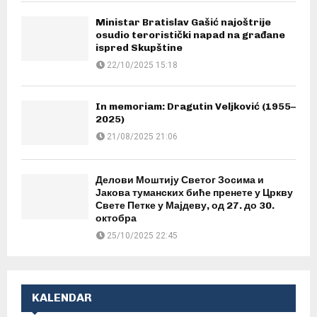
Ministar Bratislav Gašić najoštrije
osudio teroristički napad na građane
ispred Skupštine
22/10/2025 15:18
In memoriam: Dragutin Veljković (1955–
2025)
21/08/2025 21:06
Делови Моштију Светог Зосима и
Јакова туманских биће пренете у Цркву
Свете Петке у Мајдеву, од 27. до 30.
октобра
25/10/2025 22:45
KALENDAR