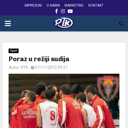
IMPRESUM
O NAMA
MARKETING
KONTAKT
FACEBOOK
INSTAGRAM
YOUTUBE
PRIMARY
MENU
Sport
Poraz u režiji sudija
Autor:
RTK
07/11/2012 09:27