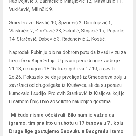
Radivojević 3, Bakračlić 6,Mihajlović 12, Masalušić 11,
Vukićević, Milinčić 9.
Smederevo: Nastić 10, Španović 2, Dimitrijević 6,
Vlaškačić 2, Đorđević 23, Sekulić, Stojačić 17, Popadić
14, Starčević, Dabović 3, Radanoivić 2, Kostić.
Napredak Rubin je bio na dobrom putu da izvadi vizu za
treću fazu Kupa Srbije. U prvom periodu igre vodio je
21:18, u drugom 18:16, treći gubi sa 17:19, a čevrti
2o:26. Pokazalo se da je prvoligaš iz Smedereva bolji u
završnici od drugoilgaša iz Kruševca, ali da su porazu
kumovale i sudije. Pre svih Stanković iz Kraljeva, koji je
u samom finišu bio apsolutno naklonjen gostima.
-Mi čudo nismo očekivali. Bilo nam je važno da
igramo, tim pre što u subotu u 17 časova u 7 . kolu
Druge lige gostujemo Beovuku u Beogradu i tamo