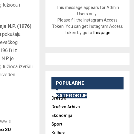
 tužioca i
This message appears for Admin
Users only:
Please fill the Instagram Access
nje N.P. (1976)
Token. You can get Instagram Access
Token by go to
this page
u pokušaju.
 pevačkog
(1961) iz
N.P. je
tužioca izvršili
priveden
POPULARNE
KATEGORIJE
Društvo
Društvo Arhiva
Ekonomija
JAVA
Sport
no 20
Kultura