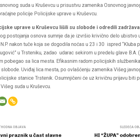
 Osnovnog suda u Kruševcu u prisustvu zamenika Osnovnog javnog
aćajne policije Policijske uprave u Kruševcu.
cijske uprave u Kruševcu lišili su slobode i odredili zadržava
g postojanja osnova sumnje da je izvršio krivično delo ubistvo 
 N.P. nakon tuče koja se dogodila noćas u 23 i 30 ispred “Kluba
ugović” u Trsteniku, zadao udarac sekirom u predelu glave B.A. 
im pobegao sa lica mesta. Efikasnim radom policijskih službenika 
 slobode. Uviđaj lica mesta, po ovlašćenju zamenika Višeg javnog 
licijske stanice Trstenik. Osumnjičeni će uz krivičnu prijavu biti 
i Višeg suda u Kruševcu.
THODNA OBJAVA
SLEDEĆA OB
vni praznik u čast slavne
HI “ŽUPA” odobre