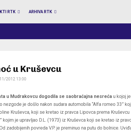
KTI RTK
ARHIVA RTK
noć u Kruševcu
11/2012 13:00
ata u Mudrakovcu dogodila se saobraćajna nesreća
u kojoj j
 Do nezgode je došlo nakon sudara automobila “Alfa romeo 33” koj
koline Kruševca, koji se kretao iz pravca Lipovca prema Kruševcu
 kojim je upravljao D.L. (1973) iz Kruševca koji se kretao iz pra
d zadobijenih povreda V.P. je preminuo na putu do bolnice. Uviđaj