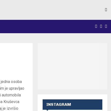
FACEB
INS
Y
e jedna osoba
im je upravljao
 i automobila
vca Kruševca
INSTAGRAM
 je izvršio