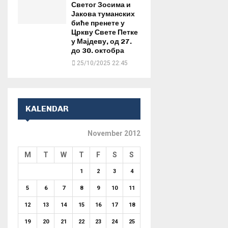
Светог Зосима и
Јакова туманских
биће пренете у
Цркву Свете Петке
у Мајдеву, од 27.
до 30. октобра
25/10/2025 22:45
KALENDAR
November 2012
M
T
W
T
F
S
S
1
2
3
4
5
6
7
8
9
10
11
12
13
14
15
16
17
18
19
20
21
22
23
24
25