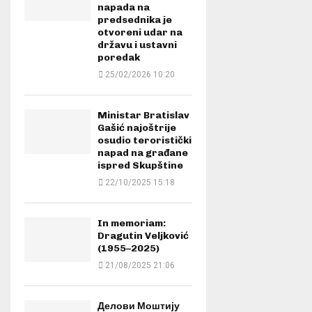
napada na
predsednika je
otvoreni udar na
državu i ustavni
poredak
25/02/2026 10:20
Ministar Bratislav
Gašić najoštrije
osudio teroristički
napad na građane
ispred Skupštine
22/10/2025 15:18
In memoriam:
Dragutin Veljković
(1955–2025)
21/08/2025 21:06
Делови Моштију