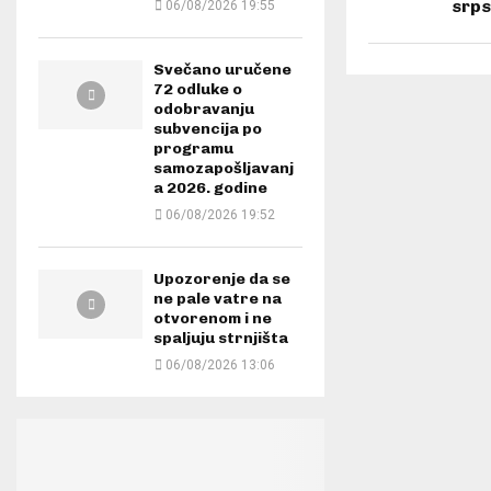
srps
06/08/2026 19:55
Svečano uručene
72 odluke o
odobravanju
subvencija po
programu
samozapošljavanj
a 2026. godine
06/08/2026 19:52
Upozorenje da se
ne pale vatre na
otvorenom i ne
spaljuju strnjišta
06/08/2026 13:06