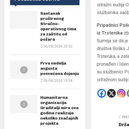
istražni sudija
službenika saobr
Sastanak
proširenog
Stručno-
Pripadnici Poli
operativnog tima
iz Trstenika
zbo
za zaštitu od
požara
Sumnja se da je
06/08/2026 20:02
društva Boško J
Trstenika, a zat
Prva nedelja
pronađen i lišen
avgusta
su službenici Po
posvećena dojenju
istražnom sudij
06/08/2026 19:58
Humanitarna
organizacija
Graditelji mira ove
godine realizuje
PRE
nekoliko značajnih
projekta
Drža