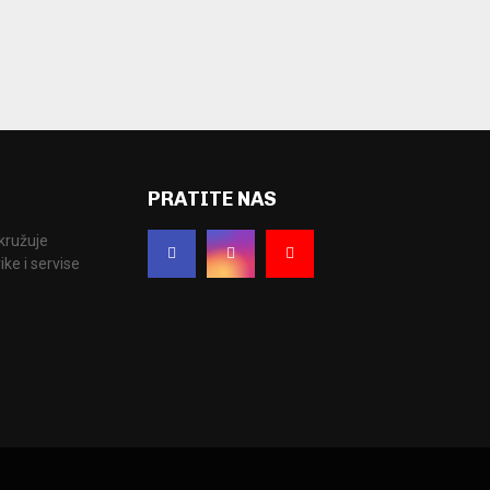
PRATITE NAS
okružuje
ke i servise