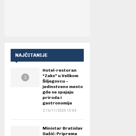
NAJČITANIJE
Hotel-restoran
“Zaks” u Velikom
Šiljegovcu –
jedinstveno mesto
gde se spajaju
priroda i
gastronomija
16/11/2025 10:04
Ministar Bratislav
Gašić: Priprema