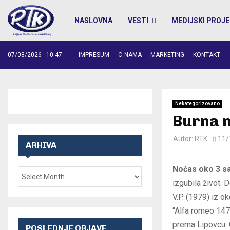
NASLOVNA
VESTI
MEDIJSKI PROJE
07/08/2026 - 10:47
IMPRESUM
O NAMA
MARKETING
KONTAKT
Nekategorizovano
Burna 
Autor:
RTK
11/
ARHIVA
Noćas oko 3 s
izgubila život.
V.P. (1979) iz o
“Alfa romeo 147”
prema Lipovcu. O
POSLEDNJE OBJAVE