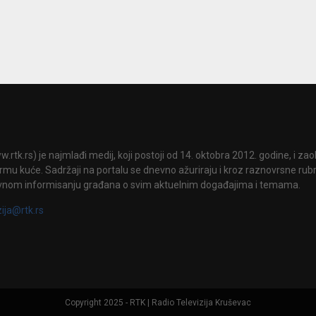
.rtk.rs) je najmlađi medij, koji postoji od 14. oktobra 2012. godine, i za
mu kuće. Sadržaji na portalu se dnevno ažuriraju i kroz raznovrsne rubri
vnom informisanju građana o svim aktuelnim događajima i temama.
zija@rtk.rs
Copyright 2025 - RTK | Radio Televizija Kruševac