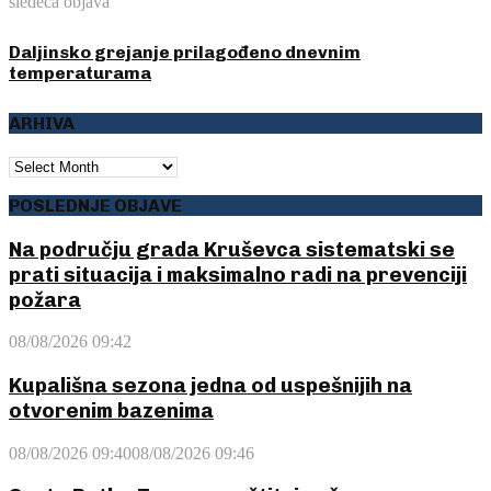
sledeća objava
Daljinsko grejanje prilagođeno dnevnim
temperaturama
ARHIVA
ARHIVA
POSLEDNJE OBJAVE
Na području grada Kruševca sistematski se
prati situacija i maksimalno radi na prevenciji
požara
08/08/2026 09:42
Kupališna sezona jedna od uspešnijih na
otvorenim bazenima
08/08/2026 09:40
08/08/2026 09:46