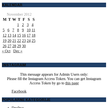
KALENDAR
November 2012
M
T
W
T
F
S
S
1
2
3
4
5
6
7
8
9
10
11
12
13
14
15
16
17
18
19
20
21
22
23
24
25
26
27
28
29
30
« Oct
Dec »
INSTAGRAM
This message appears for Admin Users only:
Please fill the Instagram Access Token. You can get Instagram
Access Token by go to
this page
Facebook
POPULARNE KATEGORIJE
Društvo