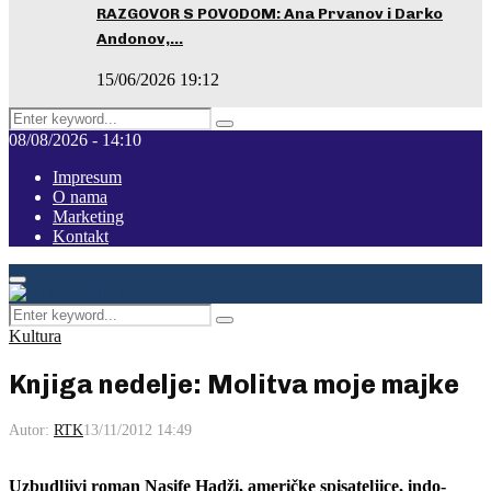
RAZGOVOR S POVODOM: Ana Prvanov i Darko
Andonov,…
15/06/2026 19:12
Search
Pretraga
for:
08/08/2026 - 14:10
Impresum
O nama
Marketing
Kontakt
Facebook
Instagram
Youtube
Primary
Menu
Search
Pretraga
for:
Kultura
Knjiga nedelje: Molitva moje majke
Autor:
RTK
13/11/2012 14:49
Uzbudljivi roman Nasife Hadži, američke spisateljice, indo-