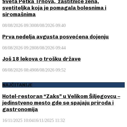
Sveta Petka Trnova, zaštitnice žena,
svetiteljka koja je pomagala bolesnima i
siromašnima
08/08/2026 09:30
08/08/2026 09:40
Prva nedelja avgusta posvećena dojenju
08/08/2026 09:28
08/08/2026 09:44
Još 18 lekova o trošku države
08/08/2026 08:49
08/08/2026 09:52
NAJČITANIJE
Hotel-restoran “Zaks” u Velikom Šiljegovcu –
jedinstveno mesto gde se spajaju priroda i
gastronomija
16/11/2025 10:04
16/11/2025 11:32