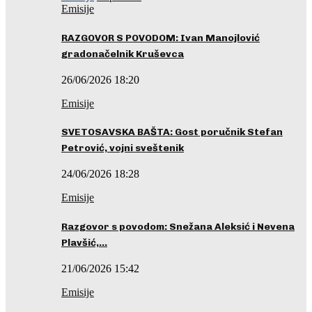
Emisije
RAZGOVOR S POVODOM: Ivan Manojlović
gradonačelnik Kruševca
26/06/2026 18:20
Emisije
SVETOSAVSKA BAŠTA: Gost poručnik Stefan
Petrović, vojni sveštenik
24/06/2026 18:28
Emisije
Razgovor s povodom: Snežana Aleksić i Nevena
Plavšić,…
21/06/2026 15:42
Emisije