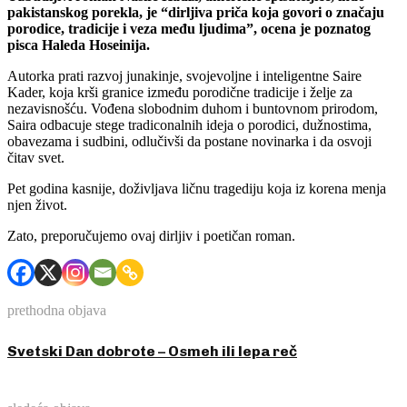
pakistanskog porekla, je “dirljiva priča koja govori o značaju
porodice, tradicije i veza među ljudima”, ocena je poznatog
pisca Haleda Hoseinija.
Autorka prati razvoj junakinje, svojevoljne i inteligentne Saire
Kader, koja krši granice između porodične tradicije i želje za
nezavisnošću. Vođena slobodnim duhom i buntovnom prirodom,
Saira odbacuje stege tradiconalnih ideja o porodici, dužnostima,
obavezama i sudbini, odlučivši da postane novinarka i da osvoji
čitav svet.
Pet godina kasnije, doživljava ličnu tragediju koja iz korena menja
njen život.
Zato, preporučujemo ovaj dirljiv i poetičan roman.
prethodna objava
Svetski Dan dobrote – Osmeh ili lepa reč