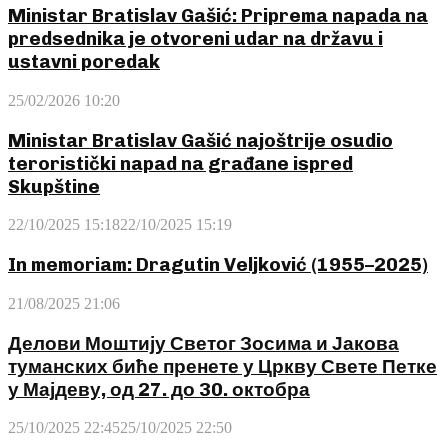
Ministar Bratislav Gašić: Priprema napada na
predsednika je otvoreni udar na državu i
ustavni poredak
25/02/2026 10:20
Ministar Bratislav Gašić najoštrije osudio
teroristički napad na građane ispred
Skupštine
22/10/2025 15:18
22/10/2025 15:19
In memoriam: Dragutin Veljković (1955–2025)
21/08/2025 21:06
Делови Моштију Светог Зосима и Јакова
туманских биће пренете у Цркву Свете Петке
у Мајдеву, од 27. до 30. октобра
25/10/2025 22:45
25/10/2025 22:50