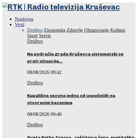
Naslovna
Vesti
Društvo
Ekonomija
Zdravlje
Obrazovanje
Kultura
Sport
Servis
Društvo
Na području grada Kruševca sistematski se
prati situacija…
08/08/2026 09:42
Društvo
Kupališna sezona jedna od uspešnijih na
otvorenim bazenima
08/08/2026 09:40
Društvo
Sveta Petka Trnova, zaštitnice žena, svetiteljka