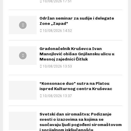
10/08/2026 17:51
Održan seminar za sudije i delegate
Zone „Zapad”
10/08/2026 14:52
Gradonačelnik Kruševca Ivan
Manojlović obišao Gnjilansku ulicu u
Mesnoj zajednici Čitluk
10/08/2026 13:53
“Konsonace duo” sutra na Platou
ispred Kulturnog centra Kruševac
10/08/2026 13:37
Svetski dan siromaštva: Podizanje
svesti o izazovima sa kojima se
suočavaju ljudi pogođeni siromaštovom
i socijalnom isključenošću