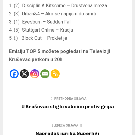
1. (2) Disciplin A Kitschme – Drustvena mreza
2. (3) Urban&4 – Ako se napijem do smrti
3. (1) Eyesburn – Sudden Fal
4. (5) Stuttgart Online – Kradja
5. (.) Block Out – Prokletije
Emisiju TOP 5 možete pogledati na Televiziji
Kruševac petkom u 20h.
PRETHODNA OBJAVA
U Kruševac stigle vakcine protiv gripa
SLEDEĆA OBJAVA
Napredak juri ka Superligi