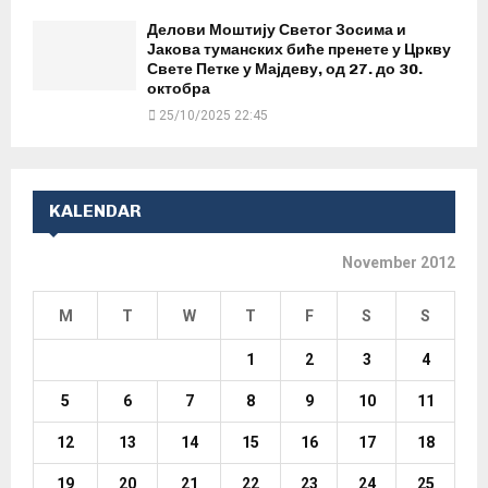
Делови Моштију Светог Зосима и
Јакова туманских биће пренете у Цркву
Свете Петке у Мајдеву, од 27. до 30.
октобра
25/10/2025 22:45
KALENDAR
November 2012
M
T
W
T
F
S
S
1
2
3
4
5
6
7
8
9
10
11
12
13
14
15
16
17
18
19
20
21
22
23
24
25