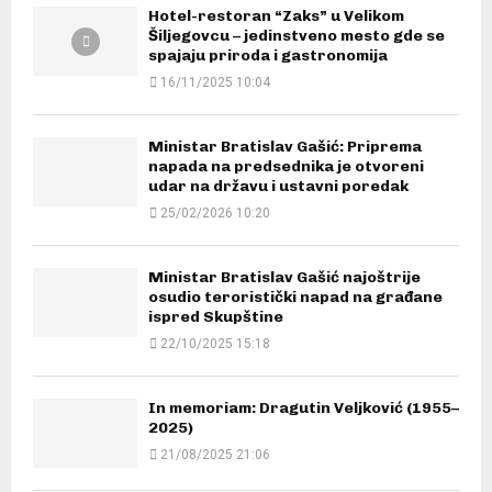
Hotel-restoran “Zaks” u Velikom
Šiljegovcu – jedinstveno mesto gde se
spajaju priroda i gastronomija
16/11/2025 10:04
Ministar Bratislav Gašić: Priprema
napada na predsednika je otvoreni
udar na državu i ustavni poredak
25/02/2026 10:20
Ministar Bratislav Gašić najoštrije
osudio teroristički napad na građane
ispred Skupštine
22/10/2025 15:18
In memoriam: Dragutin Veljković (1955–
2025)
21/08/2025 21:06