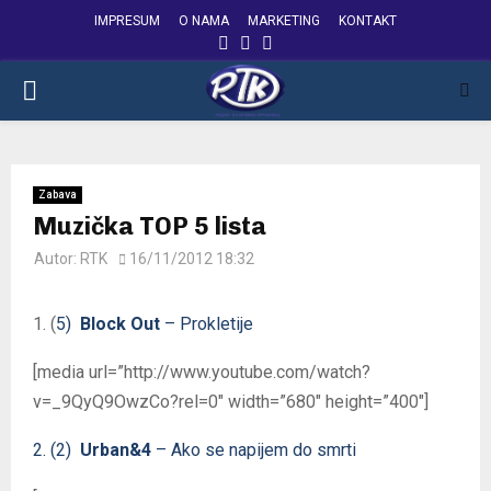
IMPRESUM
O NAMA
MARKETING
KONTAKT
FACEBOOK
INSTAGRAM
YOUTUBE
PRIMARY
MENU
Zabava
Muzička TOP 5 lista
Autor:
RTK
16/11/2012 18:32
1. (
5)
Block Out
– Prokletije
[media url=”http://www.youtube.com/watch?
v=_9QyQ9OwzCo?rel=0″ width=”680″ height=”400″]
2. (2)
Urban&4
– Ako se napijem do smrti