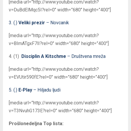
[media url=”http://www.youtube.com/watch?
v=DuBdElMqc5I?rel=0″ width=”680″ height=”400″]
3. (.)
Veliki prezir
– Novcanik
[media url=”http://www.youtube.com/watch?
v=BImATgxF7lI?rel=0″ width=”680″ height=”400″]
4. (1)
Disciplin A Kitschme
– Društvena mreža
[media url=”http://www.youtube.com/watch?
v=EVUtir590fE?rel=0″ width=”680″ height=”400″]
5. (.)
E-Play
– Hiljadu ljudi
[media url=”http://www.youtube.com/watch?
v=T3NvuhG173E?rel=0″ width=”680″ height=”400″]
Prošlonedeljna Top lista: