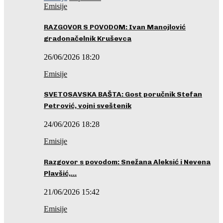
Emisije
RAZGOVOR S POVODOM: Ivan Manojlović
gradonačelnik Kruševca
26/06/2026 18:20
Emisije
SVETOSAVSKA BAŠTA: Gost poručnik Stefan
Petrović, vojni sveštenik
24/06/2026 18:28
Emisije
Razgovor s povodom: Snežana Aleksić i Nevena
Plavšić,…
21/06/2026 15:42
Emisije