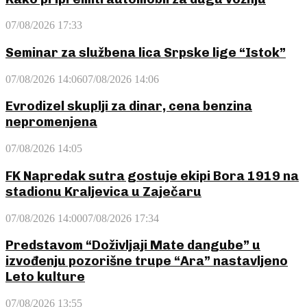
07/08/2026 17:33
Seminar za službena lica Srpske lige “Istok”
07/08/2026 14:06
07/08/2026 14:06
Evrodizel skuplji za dinar, cena benzina
nepromenjena
07/08/2026 14:05
FK Napredak sutra gostuje ekipi Bora 1919 na
stadionu Kraljevica u Zaječaru
07/08/2026 14:00
07/08/2026 17:34
Predstavom “Doživljaji Mate dangube” u
izvođenju pozorišne trupe “Ara” nastavljeno
Leto kulture
07/08/2026 13:55