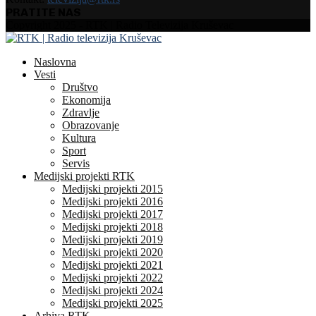
PRATITE NAS
Facebook
Instagram
Youtube
Copyright 2025 - RTK | Radio Televizija Kruševac
Naslovna
Vesti
Društvo
Ekonomija
Zdravlje
Obrazovanje
Kultura
Sport
Servis
Medijski projekti RTK
Medijski projekti 2015
Medijski projekti 2016
Medijski projekti 2017
Medijski projekti 2018
Medijski projekti 2019
Medijski projekti 2020
Medijski projekti 2021
Medijski projekti 2022
Medijski projekti 2024
Medijski projekti 2025
Arhiva RTK