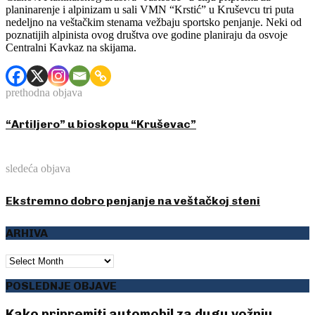
planinarenje i alpinizam u sali VMN “Krstić” u Kruševcu tri puta
nedeljno na veštačkim stenama vežbaju sportsko penjanje. Neki od
poznatijih alpinista ovog društva ove godine planiraju da osvoje
Centralni Kavkaz na skijama.
prethodna objava
“Artiljero” u bioskopu “Kruševac”
sledeća objava
Ekstremno dobro penjanje na veštačkoj steni
ARHIVA
ARHIVA
POSLEDNJE OBJAVE
Kako pripremiti automobil za dugu vožnju