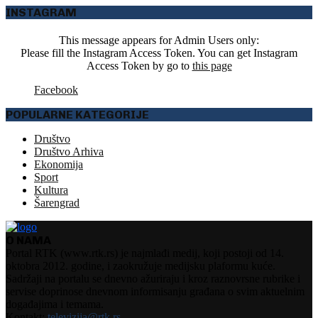
INSTAGRAM
This message appears for Admin Users only:
Please fill the Instagram Access Token. You can get Instagram
Access Token by go to
this page
Facebook
POPULARNE KATEGORIJE
Društvo
Društvo Arhiva
Ekonomija
Sport
Kultura
Šarengrad
O NAMA
Portal RTK (www.rtk.rs) je najmlađi medij, koji postoji od 14.
oktobra 2012. godine, i zaokružuje medijsku plaformu kuće.
Sadržaji na portalu se dnevno ažuriraju i kroz raznovrsne rubrike i
servise doprinose dnevnom informisanju građana o svim aktuelnim
događajima i temama.
Kontakt:
televizija@rtk.rs