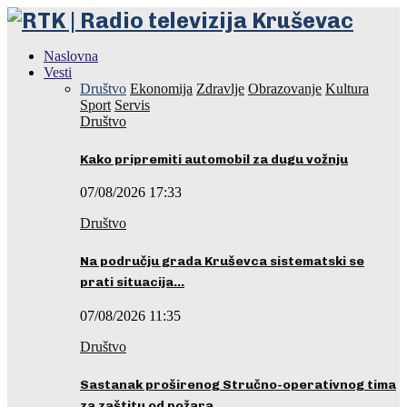
Naslovna
Vesti
Društvo
Ekonomija
Zdravlje
Obrazovanje
Kultura
Sport
Servis
Društvo
Kako pripremiti automobil za dugu vožnju
07/08/2026 17:33
Društvo
Na području grada Kruševca sistematski se
prati situacija…
07/08/2026 11:35
Društvo
Sastanak proširenog Stručno-operativnog tima
za zaštitu od požara