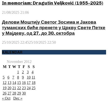
In memoriam: Dragutin Veljković (1955–2025)
21/08/2025 21:06
Делови Моштију Светог Зосима и Јакова
туманских биће пренете у Цркву Свете Петке
у Мајдеву, од 27. до 30. октобра
25/10/2025 22:45
25/10/2025 22:50
KALENDAR
November 2012
M
T
W
T
F
S
S
1
2
3
4
5
6
7
8
9
10
11
12
13
14
15
16
17
18
19
20
21
22
23
24
25
26
27
28
29
30
« Oct
Dec »