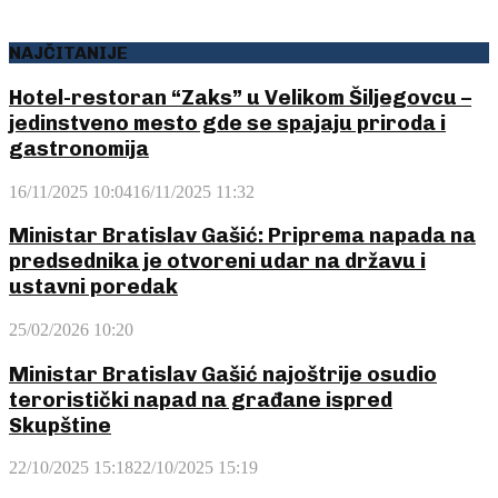
NAJČITANIJE
Hotel-restoran “Zaks” u Velikom Šiljegovcu –
jedinstveno mesto gde se spajaju priroda i
gastronomija
16/11/2025 10:04
16/11/2025 11:32
Ministar Bratislav Gašić: Priprema napada na
predsednika je otvoreni udar na državu i
ustavni poredak
25/02/2026 10:20
Ministar Bratislav Gašić najoštrije osudio
teroristički napad na građane ispred
Skupštine
22/10/2025 15:18
22/10/2025 15:19