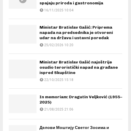
spajaju priroda i gastronomija
16/11/2025 10:04
Ministar Bratislav Gašić: Priprema
napada na predsednika je otvoreni
udar na državu i ustavni poredak
25/02/2026 10:20
Ministar Bratislav Gašić najoštrije
osudio teroristički napad na građane
ispred Skupštine
22/10/2025 15:18
In memoriam: Dragutin Veljković (1955–
2025)
21/08/2025 21:06
Делови Моштију Светог Зосима и