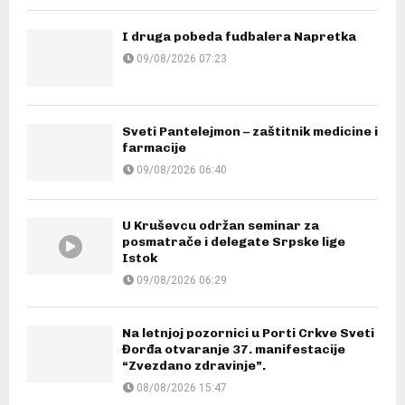
I druga pobeda fudbalera Napretka
09/08/2026 07:23
Sveti Pantelejmon – zaštitnik medicine i
farmacije
09/08/2026 06:40
U Kruševcu održan seminar za
posmatrače i delegate Srpske lige
Istok
09/08/2026 06:29
Na letnjoj pozornici u Porti Crkve Sveti
Đorđa otvaranje 37. manifestacije
“Zvezdano zdravinje”.
08/08/2026 15:47