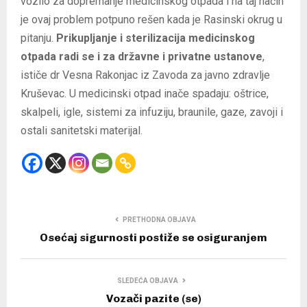
vozilo za dopremanje medicinskog otpada i na taj način
je ovaj problem potpuno rešen kada je Rasinski okrug u
pitanju.
Prikupljanje i sterilizacija medicinskog
otpada radi se i za državne i privatne ustanove
,
ističe dr Vesna Rakonjac iz Zavoda za javno zdravlje
Kruševac. U medicinski otpad inače spadaju: oštrice,
skalpeli, igle, sistemi za infuziju, braunile, gaze, zavoji i
ostali sanitetski materijal.
PRETHODNA OBJAVA
Osećaj sigurnosti postiže se osiguranjem
SLEDEĆA OBJAVA
Vozači pazite (se)