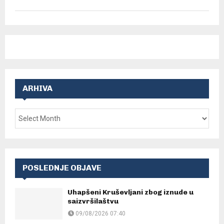
ARHIVA
POSLEDNJE OBJAVE
Uhapšeni Kruševljani zbog iznude u
saizvršilaštvu
09/08/2026 07:40