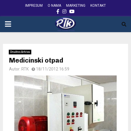
IMPRESUM
O NAMA
MARKETING
KONTAKT
FACEBOOK
INSTAGRAM
YOUTUBE
PRIMARY
MENU
Društvo Arhiva
Medicinski otpad
Autor:
RTK
18/11/2012 16:59