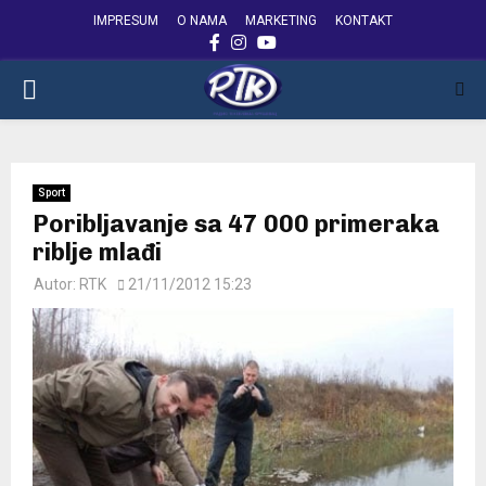
IMPRESUM
O NAMA
MARKETING
KONTAKT
FACEBOOK
INSTAGRAM
YOUTUBE
PRIMARY
MENU
Sport
Poribljavanje sa 47 000 primeraka
riblje mlađi
Autor:
RTK
21/11/2012 15:23