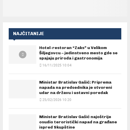
NAJČITANIJE
Hotel-restoran “Zaks” u Velikom
Šiljegovcu – jedinstveno mesto gde se
spajaju priroda i gastronomija
16/11/2025 10:04
Ministar Bratislav Gašić: Priprema
napada na predsednika je otvoreni
udar na državu i ustavni poredak
25/02/2026 10:20
Ministar Bratislav Gašić najoštrije
osudio teroristički napad na građane
ispred Skupštine