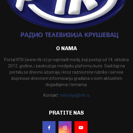
O NAMA
Portal RTK (www.rtk.rs) je najmlađi medij, koji postoji od 14. oktobra
2012. godine, i zaokružuje medijsku plaformu kuće. Sadržaji na
portalu se dnevno ažuriraju i kroz raznovrsne rubrike i servise
doprinose dnevnom informisanju građana o svim aktuelnim
događajima i temama.
Kontakt:
televizija@rtk.rs
PRATITE NAS