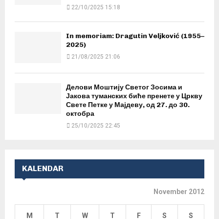
22/10/2025 15:18
In memoriam: Dragutin Veljković (1955–
2025)
21/08/2025 21:06
Делови Моштију Светог Зосима и
Јакова туманских биће пренете у Цркву
Свете Петке у Мајдеву, од 27. до 30.
октобра
25/10/2025 22:45
KALENDAR
November 2012
M
T
W
T
F
S
S