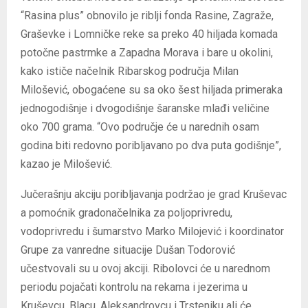
“Rasina plus” obnovilo je riblji fonda Rasine, Zagraže,
Graševke i Lomničke reke sa preko 40 hiljada komada
potočne pastrmke a Zapadna Morava i bare u okolini,
kako ističe načelnik Ribarskog područja Milan
Milošević, obogaćene su sa oko šest hiljada primeraka
jednogodišnje i dvogodišnje šaranske mlađi veličine
oko 700 grama. “Ovo područje će u narednih osam
godina biti redovno poribljavano po dva puta godišnje”,
kazao je Milošević.
Jučerašnju akciju poribljavanja podržao je grad Kruševac
a pomoćnik gradonačelnika za poljoprivredu,
vodoprivredu i šumarstvo Marko Milojević i koordinator
Grupe za vanredne situacije Dušan Todorović
učestvovali su u ovoj akciji. Ribolovci će u narednom
periodu pojačati kontrolu na rekama i jezerima u
Kruševcu, Blacu, Aleksandrovcu i Trsteniku ali će