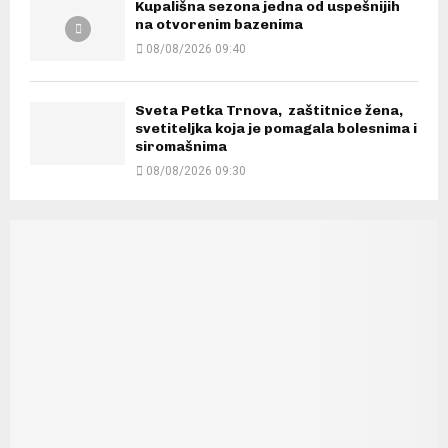
Kupališna sezona jedna od uspešnijih
na otvorenim bazenima
08/08/2026 09:40
Sveta Petka Trnova, zaštitnice žena,
svetiteljka koja je pomagala bolesnima i
siromašnima
08/08/2026 09:30