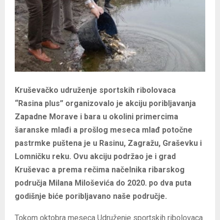
Kruševačko udruženje sportskih ribolovaca
“Rasina plus” organizovalo je akciju poribljavanja
Zapadne Morave i bara u okolini primercima
šaranske mlađi a prošlog meseca mlađ potočne
pastrmke puštena je u Rasinu, Zagražu, Graševku i
Lomničku reku. Ovu akciju podržao je i grad
Kruševac a prema rečima načelnika ribarskog
područja Milana Miloševića do 2020. po dva puta
godišnje biće poribljavano naše područje.
Tokom oktobra meseca Udruženje sportskih ribolovaca