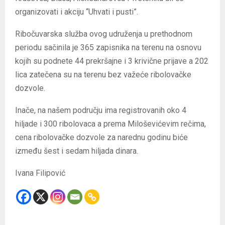
organizovati i akciju “Uhvati i pusti”.
Ribočuvarska služba ovog udruženja u prethodnom
periodu sačinila je 365 zapisnika na terenu na osnovu
kojih su podnete 44 prekršajne i 3 krivične prijave a 202
lica zatečena su na terenu bez važeće ribolovačke
dozvole.
Inače, na našem području ima registrovanih oko 4
hiljade i 300 ribolovaca a prema Miloševićevim rečima,
cena ribolovačke dozvole za narednu godinu biće
između šest i sedam hiljada dinara.
Ivana Filipović