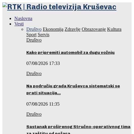
Naslovna
Vesti
Društvo
Ekonomija
Zdravlje
Obrazovanje
Kultura
Sport
Servis
Društvo
Kako pripremiti automobil za dugu vožnju
07/08/2026 17:33
Društvo
Na području grada Kruševca sistematski se
prati situacija…
07/08/2026 11:35
Društvo
Sastanak proširenog Stručno-operativnog tima
za zaštitu od požara