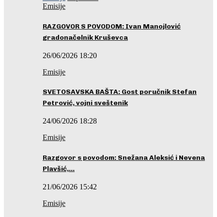
Emisije
RAZGOVOR S POVODOM: Ivan Manojlović
gradonačelnik Kruševca
26/06/2026 18:20
Emisije
SVETOSAVSKA BAŠTA: Gost poručnik Stefan
Petrović, vojni sveštenik
24/06/2026 18:28
Emisije
Razgovor s povodom: Snežana Aleksić i Nevena
Plavšić,…
21/06/2026 15:42
Emisije