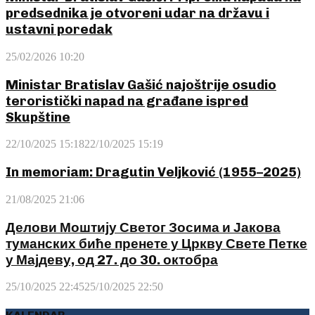
predsednika je otvoreni udar na državu i
ustavni poredak
25/02/2026 10:20
Ministar Bratislav Gašić najoštrije osudio
teroristički napad na građane ispred
Skupštine
22/10/2025 15:18
22/10/2025 15:19
In memoriam: Dragutin Veljković (1955–2025)
21/08/2025 21:06
Делови Моштију Светог Зосима и Јакова
туманских биће пренете у Цркву Свете Петке
у Мајдеву, од 27. до 30. октобра
25/10/2025 22:45
25/10/2025 22:50