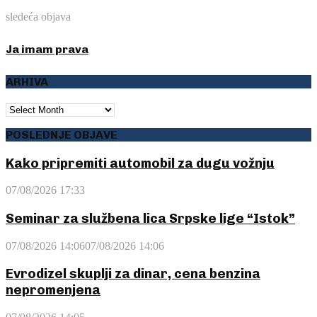
sledeća objava
Ja imam prava
ARHIVA
ARHIVA
POSLEDNJE OBJAVE
Kako pripremiti automobil za dugu vožnju
07/08/2026 17:33
Seminar za službena lica Srpske lige “Istok”
07/08/2026 14:06
07/08/2026 14:06
Evrodizel skuplji za dinar, cena benzina
nepromenjena