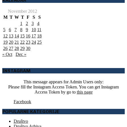
KALENDAR
November 2012
M
T
W
T
F
S
S
1
2
3
4
5
6
7
8
9
10
11
12
13
14
15
16
17
18
19
20
21
22
23
24
25
26
27
28
29
30
« Oct
Dec »
INSTAGRAM
This message appears for Admin Users only:
Please fill the Instagram Access Token. You can get Instagram
Access Token by go to
this page
Facebook
POPULARNE KATEGORIJE
Društvo
Društvo Arhiva