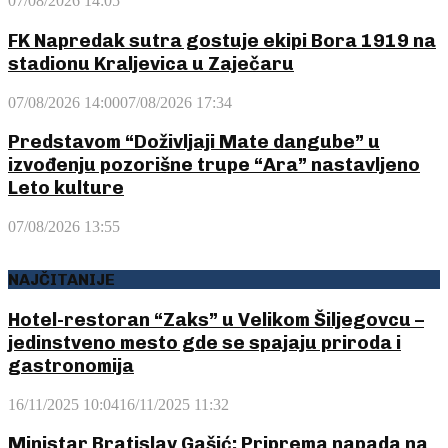
07/08/2026 14:05
FK Napredak sutra gostuje ekipi Bora 1919 na
stadionu Kraljevica u Zaječaru
07/08/2026 14:00
07/08/2026 17:34
Predstavom “Doživljaji Mate dangube” u
izvođenju pozorišne trupe “Ara” nastavljeno
Leto kulture
07/08/2026 13:55
NAJČITANIJE
Hotel-restoran “Zaks” u Velikom Šiljegovcu –
jedinstveno mesto gde se spajaju priroda i
gastronomija
16/11/2025 10:04
16/11/2025 11:32
Ministar Bratislav Gašić: Priprema napada na