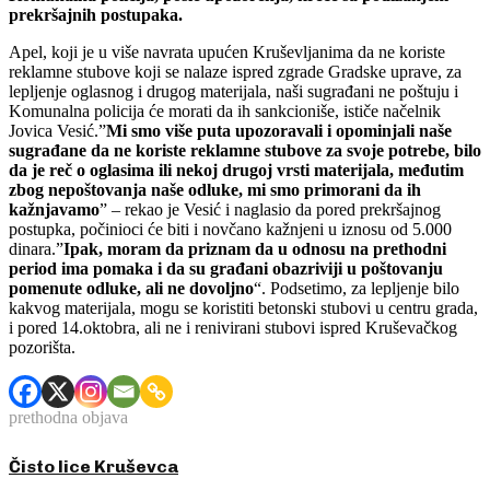
prekršajnih postupaka.
Apel, koji je u više navrata upućen Kruševljanima da ne koriste
reklamne stubove koji se nalaze ispred zgrade Gradske uprave, za
lepljenje oglasnog i drugog materijala, naši sugrađani ne poštuju i
Komunalna policija će morati da ih sankcioniše, ističe načelnik
Jovica Vesić.”
Mi smo više puta upozoravali i opominjali naše
sugrađane da ne koriste reklamne stubove za svoje potrebe, bilo
da je reč o oglasima ili nekoj drugoj vrsti materijala, međutim
zbog nepoštovanja naše odluke, mi smo primorani da ih
kažnjavamo
” – rekao je Vesić i naglasio da pored prekršajnog
postupka, počinioci će biti i novčano kažnjeni u iznosu od 5.000
dinara.”
Ipak, moram da priznam da u odnosu na prethodni
period ima pomaka i da su građani obazriviji u poštovanju
pomenute odluke, ali ne dovoljno
“. Podsetimo, za lepljenje bilo
kakvog materijala, mogu se koristiti betonski stubovi u centru grada,
i pored 14.oktobra, ali ne i renivirani stubovi ispred Kruševačkog
pozorišta.
prethodna objava
Čisto lice Kruševca