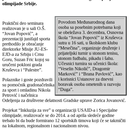
olimpijade Srbije.
Povodom Međunarodnog dana
Praktični deo seminara
osoba sa posebnim potrebama koji
realizovan je u sali O.Š.
se obeležava 3. decembra, Osnovna
“Jovan Popović”, a
škola “Jovan Popović” iz Kruševca
prezentaciji junifajd sporta
sutra u 16 sati, u školskom klubu
prethodilo je obraćanje
“Mesečina”, organizuje druženje i
direktorke Misije JU-ES-
prijateljski turnir u stonom tenisu,
EJD-a za Srbiju i Crnu
stonom fudbalu, pikadu i šahu.
Goru, Suzan Fric kojoj su
Učesnici turnira su učenici škola:
uručeni pokloni grada
“Veselin Nikolić”, Dragomir
Kruševca i “Palestre”.
Marković” i “Brana Pavlović”, kao
i korisnici Ustanove za dnevni
Polaznike i goste pozdravili
boravak osoba ometenih u razvoju
su pomoćnik gradonačelnika
“Duga”.
za sport i omladinu Nikola
Petrović i načelnica
Odeljenja za društvene delatnosti Gradske uprave Zorica Jovanović.
Projekat “Inkluzija za sve” u organizaciji USAID-a i Specijalne
olimpijade, realizovaće se do 2014. a od aprila sledeće godine
trebalo bi da bude formirano 12 sportskih timova koji će se takmičiti
na lokalnom, regionalnom i nacionalnom nivou.