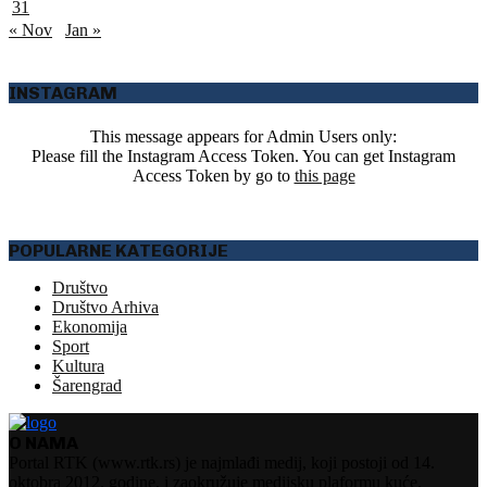
31
« Nov
Jan »
INSTAGRAM
This message appears for Admin Users only:
Please fill the Instagram Access Token. You can get Instagram
Access Token by go to
this page
POPULARNE KATEGORIJE
Društvo
Društvo Arhiva
Ekonomija
Sport
Kultura
Šarengrad
O NAMA
Portal RTK (www.rtk.rs) je najmlađi medij, koji postoji od 14.
oktobra 2012. godine, i zaokružuje medijsku plaformu kuće.