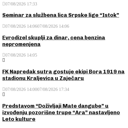
07/08/2026 17:33
Seminar za službena lica Srpske lige “Istok”
07/08/2026 14:06
07/08/2026 14:06
Evrodizel skuplji za dinar, cena benzina
nepromenjena
07/08/2026 14:05
FK Napredak sutra gostuje ekipi Bora 1919 na
stadionu Kraljevica u Zaječaru
07/08/2026 14:00
07/08/2026 17:34
Predstavom “Doživljaji Mate dangube” u
izvođenju pozorišne trupe “Ara” nastavljeno
Leto kulture