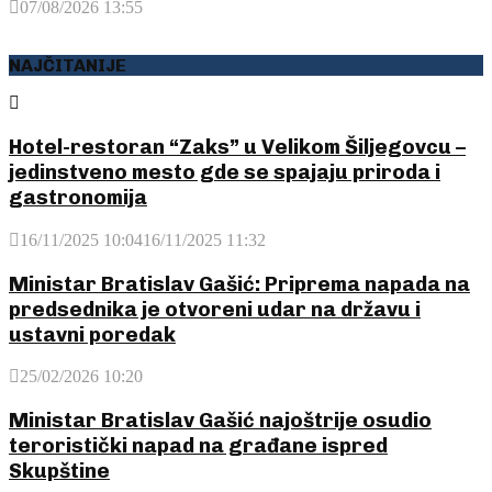
07/08/2026 13:55
NAJČITANIJE
Hotel-restoran “Zaks” u Velikom Šiljegovcu –
jedinstveno mesto gde se spajaju priroda i
gastronomija
16/11/2025 10:04
16/11/2025 11:32
Ministar Bratislav Gašić: Priprema napada na
predsednika je otvoreni udar na državu i
ustavni poredak
25/02/2026 10:20
Ministar Bratislav Gašić najoštrije osudio
teroristički napad na građane ispred
Skupštine