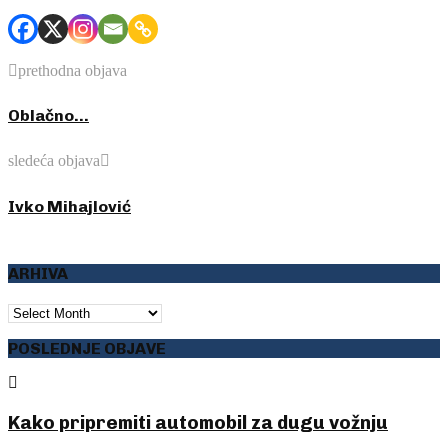
prethodna objava
Oblačno…
sledeća objava
Ivko Mihajlović
ARHIVA
ARHIVA
POSLEDNJE OBJAVE
Kako pripremiti automobil za dugu vožnju