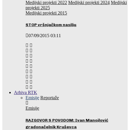
Medijski projekti 2022
Medijski projekti 2024
Medijski
projekti 2025
Medijski projekti 2015
STOP vršnjačkom nasilju
07/09/2015 03:11
Arhiva RTK
Emisije
Reportaže
Emisije
RAZGOVOR S POVODOM: Ivan Manojlović
gradonačelnik Kruševca