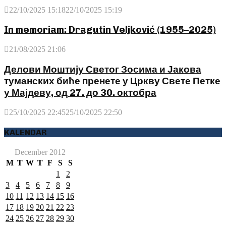
22/10/2025 15:18
22/10/2025 15:19
In memoriam: Dragutin Veljković (1955–2025)
21/08/2025 21:06
Делови Моштију Светог Зосима и Јакова
туманских биће пренете у Цркву Свете Петке
у Мајдеву, од 27. до 30. октобра
25/10/2025 22:45
25/10/2025 22:50
KALENDAR
December 2012
M
T
W
T
F
S
S
1
2
3
4
5
6
7
8
9
10
11
12
13
14
15
16
17
18
19
20
21
22
23
24
25
26
27
28
29
30