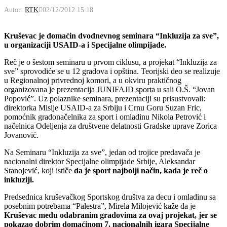
Autor:
RTK
02/12/2012 15:18
Kruševac je domaćin dvodnevnog seminara “Inkluzija za sve”,
u organizaciji USAID-a i Specijalne olimpijade.
Reč je o šestom seminaru u prvom ciklusu, a projekat “Inkluzija za
sve” sprovodiće se u 12 gradova i opština. Teorijski deo se realizuje
u Regionalnoj privrednoj komori, a u okviru praktičnog
organizovana je prezentacija JUNIFAJD sporta u sali O.Š. “Jovan
Popović”. Uz polaznike seminara, prezentaciji su prisustvovali:
direktorka Misije USAID-a za Srbiju i Crnu Goru Suzan Fric,
pomoćnik gradonačelnika za sport i omladinu Nikola Petrović i
načelnica Odeljenja za društvene delatnosti Gradske uprave Zorica
Jovanović.
Na Seminaru “Inkluzija za sve”, jedan od trojice predavača je
nacionalni direktor Specijalne olimpijade Srbije, Aleksandar
Stanojević, koji ističe
da je sport najbolji način, kada je reč o
inkluziji.
Predsednica kruševačkog Sportskog društva za decu i omladinu sa
posebnim potrebama “Palestra”, Mirela Milojević kaže da je
Kruševac među odabranim gradovima za ovaj projekat, jer se
pokazao dobrim domaćinom 7. nacionalnih igara Specijalne