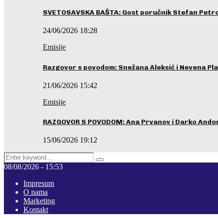
SVETOSAVSKA BAŠTA: Gost poručnik Stefan Petrovi
24/06/2026 18:28
Emisije
Razgovor s povodom: Snežana Aleksić i Nevena Pla
21/06/2026 15:42
Emisije
RAZGOVOR S POVODOM: Ana Prvanov i Darko Ando
15/06/2026 19:12
Search
Pretraga
for:
08/08/2026 - 15:53
Impresum
O nama
Marketing
Kontakt