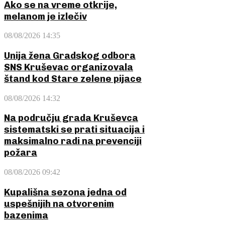
Ako se na vreme otkrije,
melanom je izlečiv
08/08/2026 14:35
Unija žena Gradskog odbora
SNS Kruševac organizovala
štand kod Stare zelene pijace
08/08/2026 14:32
Na području grada Kruševca
sistematski se prati situacija i
maksimalno radi na prevenciji
požara
08/08/2026 09:42
Kupališna sezona jedna od
uspešnijih na otvorenim
bazenima