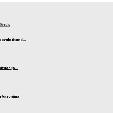
Servis
izovala štand…
situacija…
im bazenima