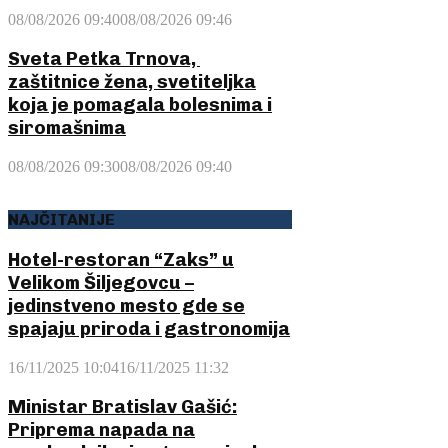
08/08/2026 09:40
08/08/2026 09:46
Sveta Petka Trnova,
zaštitnice žena, svetiteljka
koja je pomagala bolesnima i
siromašnima
08/08/2026 09:30
08/08/2026 09:40
NAJČITANIJE
Hotel-restoran “Zaks” u
Velikom Šiljegovcu –
jedinstveno mesto gde se
spajaju priroda i gastronomija
16/11/2025 10:04
16/11/2025 11:32
Ministar Bratislav Gašić:
Priprema napada na