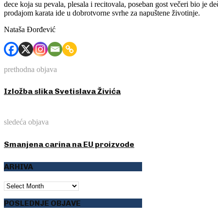
dece koja su pevala, plesala i recitovala, poseban gost večeri bio je 
prodajom karata ide u dobrotvorne svrhe za napuštene životinje.
Nataša Đorđević
prethodna objava
Izložba slika Svetislava Živića
sledeća objava
Smanjena carina na EU proizvode
ARHIVA
ARHIVA
POSLEDNJE OBJAVE