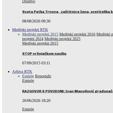
Društvo
Sveta Petka Trnova, zaštitnice žena, svetiteljka k
08/08/2026 09:30
Medijski projekti RTK
Medijski projekti 2015
Medijski projekti 2016
Medijski p
projekti 2024
Medijski projekti 2025
Medijski projekti 2015
STOP vršnjačkom nasilju
07/09/2015 03:11
Arhiva RTK
Emisije
Reportaže
Emisije
RAZGOVOR S POVODOM: Ivan Manojlović gradonače
26/06/2026 18:20
Emisije