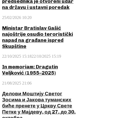
predsednika je otvoreni udar
na državu i ustavni poredak
25/02/2026 10:20
Ministar Bratislav Gašić
najoštrije osudio teroristički
napad na građane ispred
Skupštine
22/10/2025 15:18
22/10/2025 15:19
In memoriam: Dragutin
Veljković (1955–2025)
21/08/2025 21:06
Делови Моштију Светог
Зосима и Јакова туманских
биће пренете у Цркву Свете
Петке у Мајдеву, од 27. до 30.
октобра