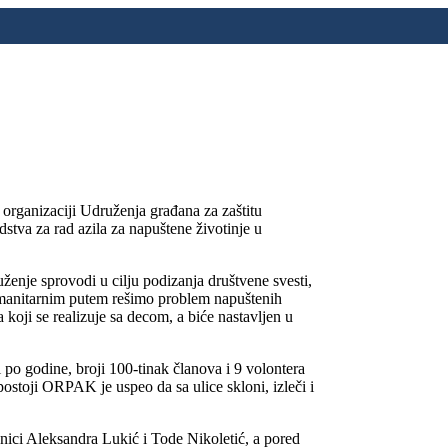
rganizaciji Udruženja građana za zaštitu
va za rad azila za napuštene životinje u
nje sprovodi u cilju podizanja društvene svesti,
umanitarnim putem rešimo problem napuštenih
oji se realizuje sa decom, a biće nastavljen u
po godine, broji 100-tinak članova i 9 volontera
postoji ORPAK je uspeo da sa ulice skloni, izleči i
ci Aleksandra Lukić i Tode Nikoletić, a pored