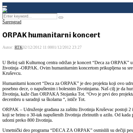
Facebook
Instagram
Youtube
Primary
Menu
Search
Pretraga
for:
Šarengrad
ORPAK humanitarni koncert
Autor:
RTK
02/12/2012 11:00
01/12/2012 23:27
U Beloj sali Kulturnog centra održan je koncert “Deca za ORPAK” u o
životinja -ORPAK. Ovim humanitarnim koncertom prikupljena su sredst
Kruševcu.
Humanitarni koncert “Deca za ORPAK” je deo projekta koji ovo udruže
posebno dece, o napuštenim i bolesnim životinjama. Naš cilj je da h
životinja, kaže član ORPAKA Stojanka Tot. “Ovo je prvi deo projekta k
decembru u saradnji sa školama “, ističe Tot.
ORPAK – Udruženje građana za zaštitu životinja Kruševac postoji 2 i 
koji se brinu o 30-tak napuštenih životinja zbrinutih u azilu. Od kada 
udomi preko 800 životinja.
Umetnički deo programa “DECA ZA ORPAK” osmislili su dečiji pesni