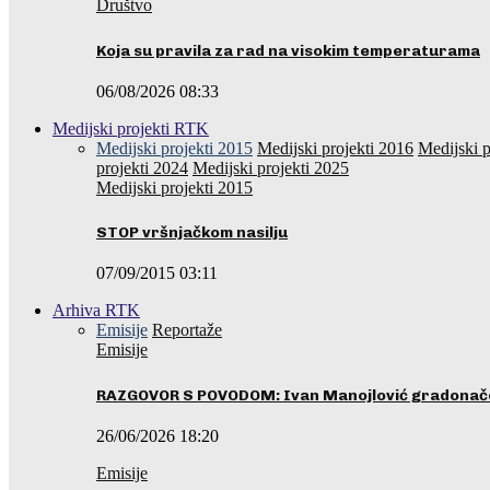
Društvo
Koja su pravila za rad na visokim temperaturama
06/08/2026 08:33
Medijski projekti RTK
Medijski projekti 2015
Medijski projekti 2016
Medijski p
projekti 2024
Medijski projekti 2025
Medijski projekti 2015
STOP vršnjačkom nasilju
07/09/2015 03:11
Arhiva RTK
Emisije
Reportaže
Emisije
RAZGOVOR S POVODOM: Ivan Manojlović gradonače
26/06/2026 18:20
Emisije