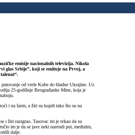
uzičke emisije nacionalnih televizija. Nikola
i glas Srbije”, koji se emituje na Prvoj, a
talenat“.
na putovanje od vrele Kube do hladne Ukrajine. Uz
elodija 25-godišnje Beograđanke Mine, koja je
 naboju.
i i na šarm, a žiri su kupili tako što su na
se i žiri razigrao. Tasovac im je rekao da su
učio im je da se jave neki narendi put, međutim,
tišli dalje.