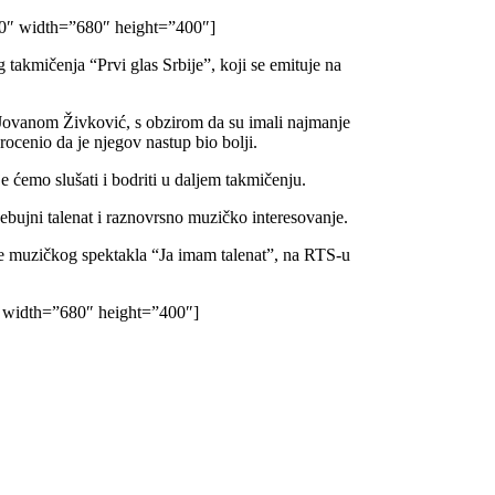
″ width=”680″ height=”400″]
 takmičenja “Prvi glas Srbije”, koji se emituje na
Jovanom Živković, s obzirom da su imali najmanje
rocenio da je njegov nastup bio bolji.
e ćemo slušati i bodriti u daljem takmičenju.
ebujni talenat i raznovrsno muzičko interesovanje.
ale muzičkog spektakla “Ja imam talenat”, na RTS-u
 width=”680″ height=”400″]