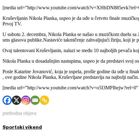
[media url=”http://www.youtube.com/watch?v=XHbDN885evk?rel=0
Kruševljanin Nikola Planka, uspeo je da uđe u četvrto finale muzičkog
Prvoj TV.
U subotu 2. decembra, Nikola Planka se našao u muzičkom duelu sa 
sms glasova publike.Nastaviće takmičenje zahvaljujući žiriju, koji je p
Ovaj talentovani Kruševljanin, nalazi se među 10 najboljih pevača koj
Nikola Planka u dosadašnjim nastupima, uspeo je da predstavi svoj os
Posle Katarine Jovanović, koja je uspela, prošle godine da uđe u fin
, ove godine Nikola Planka, Kruševljane predstavlja na najbolji način.
[media url=”http://www.youtube.com/watch?v=o5I3MPIhejw?rel=0″
prethodna objava
Sportski vikend