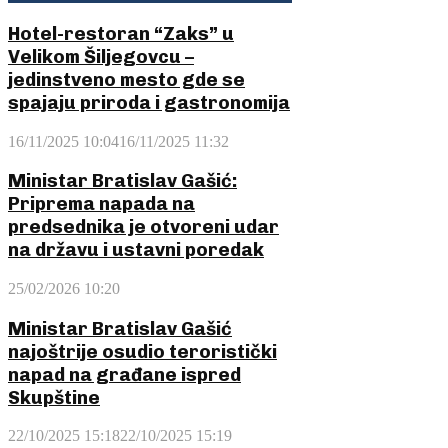
Hotel-restoran “Zaks” u
Velikom Šiljegovcu –
jedinstveno mesto gde se
spajaju priroda i gastronomija
16/11/2025 10:04
16/11/2025 11:32
Ministar Bratislav Gašić:
Priprema napada na
predsednika je otvoreni udar
na državu i ustavni poredak
25/02/2026 10:20
Ministar Bratislav Gašić
najoštrije osudio teroristički
napad na građane ispred
Skupštine
22/10/2025 15:18
22/10/2025 15:19