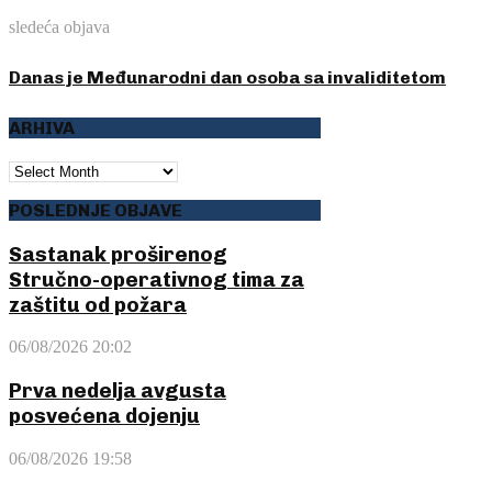
sledeća objava
Danas je Međunarodni dan osoba sa invaliditetom
ARHIVA
ARHIVA
POSLEDNJE OBJAVE
Sastanak proširenog
Stručno-operativnog tima za
zaštitu od požara
06/08/2026 20:02
Prva nedelja avgusta
posvećena dojenju
06/08/2026 19:58