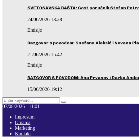
SVETOSAVSKA BAŠTA: Gost poručnik Stefan Petrovi
24/06/2026 18:28
Emisije
Razgovor s povodom: Snežana Aleksić i Nevena Pla
21/06/2026 15:42
Emisije
RAZGOVOR S POVODOM: Ana Prvanov i Darko Ando
15/06/2026 19:12
Search
Pretraga
for:
07/08/2026 - 11:01
Impresum
O nama
Marketing
Kontakt