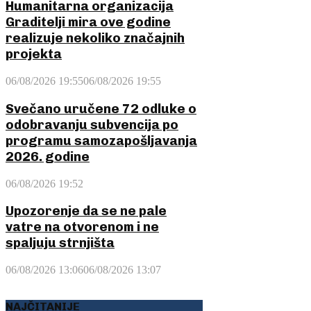
Humanitarna organizacija
Graditelji mira ove godine
realizuje nekoliko značajnih
projekta
06/08/2026 19:55
06/08/2026 19:55
Svečano uručene 72 odluke o
odobravanju subvencija po
programu samozapošljavanja
2026. godine
06/08/2026 19:52
Upozorenje da se ne pale
vatre na otvorenom i ne
spaljuju strnjišta
06/08/2026 13:06
06/08/2026 13:07
NAJČITANIJE