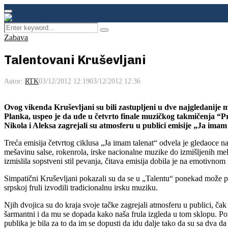
Facebook
Instagram
Youtube
Primary
Menu
Search
Pretraga
for:
Zabava
Talentovani Kruševljani
Autor:
RTK
03/12/2012 12:19
03/12/2012 12:36
Ovog vikenda Kruševljani su bili zastupljeni u dve najgledanije m
Planka, uspeo je da uđe u četvrto finale muzičkog takmičenja “Prv
Nikola i Aleksa zagrejali su atmosferu u publici emisije „Ja imam 
Treća emisija četvrtog ciklusa „Ja imam talenat“ odvela je gledaoce 
mešavinu salse, rokenrola, irske nacionalne muzike do izmišljenih m
izmislila sopstveni stil pevanja, čitava emisija dobila je na emotivnom
Simpatični Kruševljani pokazali su da se u „Talentu“ ponekad može proć
srpskoj fruli izvodili tradicionalnu irsku muziku.
Njih dvojica su do kraja svoje tačke zagrejali atmosferu u publici, čak 
šarmantni i da mu se dopada kako naša frula izgleda u tom sklopu. Por
publika je bila za to da im se dopusti da idu dalje tako da su sa dva da o