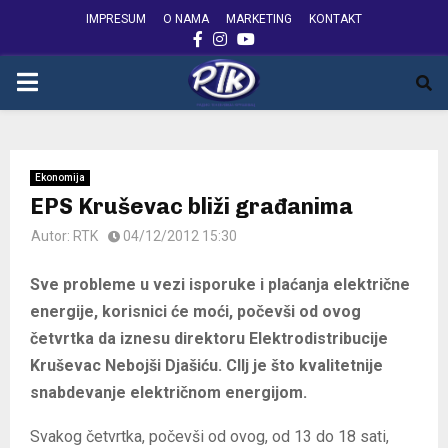
IMPRESUM
O NAMA
MARKETING
KONTAKT
FACEBOOK
INSTAGRAM
YOUTUBE
PRIMARY
MENU
Ekonomija
EPS Kruševac bliži građanima
Autor:
RTK
04/12/2012 15:30
Sve probleme u vezi isporuke i plaćanja električne
energije, korisnici će moći, počevši od ovog
četvrtka da iznesu direktoru Elektrodistribucije
Kruševac Nebojši Djašiću. CIlj je što kvalitetnije
snabdevanje električnom energijom.
Svakog četvrtka, počevši od ovog, od 13 do 18 sati,