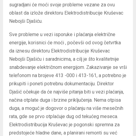
sugradjani će moći svoje probleme vezane za ovu
oblast da izlože direktoru Elektrodistribucije Kruševac
Nebojši Djašiću.
Sve probleme u vezi isporuke i plaćanja električne
energije, korisnici će moći , počevši od ovog četvrtka
da iznesu direktoru Elektrodistribucije Kruševac
Nebojši Djašiću i saradnicima, a cilj je što kvalitetnije
snabdevanje električnom energijom. Zakazivanje se vrši
telefonom na brojeve 413 -000 i 413-161, a potrebno je
prikupiti i poneti potrebnu dokumentaciju. Direktor
Djašić očekuje da će najviše pitanja biti u vezi plaćanja,
načina otplate duga i brzine priključenja. Nema otpisa
duga, a moguć je dogovor o plaćanju na više mesečnih
rata, gde se prvo otplaćuje dug od tekućeg meseca.
Elektrodistribucija Kruševac je pogonski spremna za
predstojeće hladne dane, a planirani remonti su već