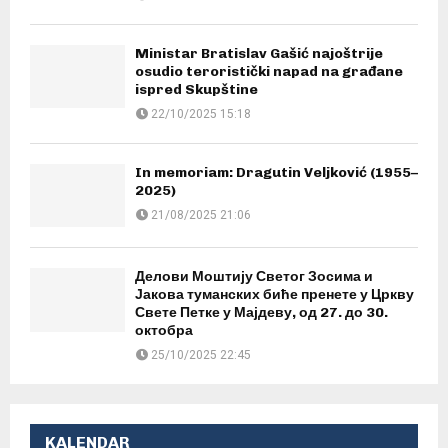
Ministar Bratislav Gašić najoštrije
osudio teroristički napad na građane
ispred Skupštine
22/10/2025 15:18
In memoriam: Dragutin Veljković (1955–
2025)
21/08/2025 21:06
Делови Моштију Светог Зосима и
Јакова туманских биће пренете у Цркву
Свете Петке у Мајдеву, од 27. до 30.
октобра
25/10/2025 22:45
KALENDAR