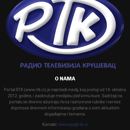
O NAMA
Portal RTK (www.rtk.rs) je najmlađi medij, koji postoji od 14. oktobra
2012. godine, i zaokružuje medijsku plaformu kuće. Sadržaji na
portalu se dnevno ažuriraju i kroz raznovrsne rubrike i servise
doprinose dnevnom informisanju građana o svim aktuelnim
događajima i temama.
Kontakt:
televizija@rtk.rs