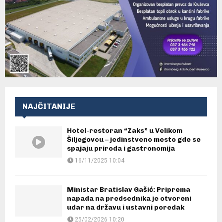
NAJČITANIJE
Hotel-restoran “Zaks” u Velikom
Šiljegovcu – jedinstveno mesto gde se
spajaju priroda i gastronomija
16/11/2025 10:04
Ministar Bratislav Gašić: Priprema
napada na predsednika je otvoreni
udar na državu i ustavni poredak
25/02/2026 10:20