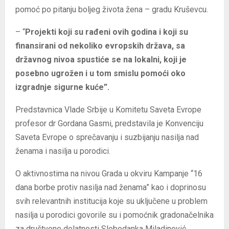
pomoć po pitanju boljeg života žena – gradu Kruševcu.
– “
Projekti koji su rađeni ovih godina i koji su
finansirani od nekoliko evropskih država, sa
državnog nivoa spustiće se na lokalni, koji je
posebno ugrožen i u tom smislu pomoći oko
izgradnje sigurne kuće”.
Predstavnica Vlade Srbije u Komitetu Saveta Evrope
profesor dr Gordana Gasmi, predstavila je Konvenciju
Saveta Evrope o sprečavanju i suzbijanju nasilja nad
ženama i nasilja u porodici.
O aktivnostima na nivou Grada u okviru Kampanje “16
dana borbe protiv nasilja nad ženama” kao i doprinosu
svih relevantnih institucija koje su uključene u problem
nasilja u porodici govorile su i pomoćnik gradonačelnika
za društvene delatnosti Slobodanka Miladinović,