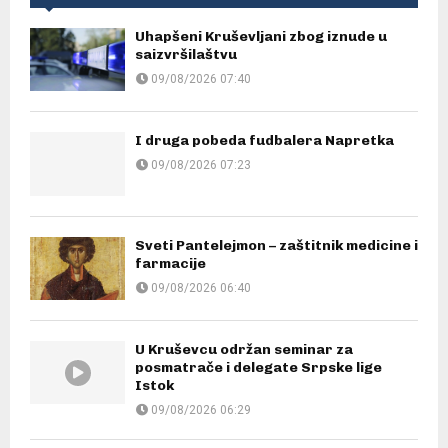
Uhapšeni Kruševljani zbog iznude u
saizvršilaštvu
09/08/2026 07:40
I druga pobeda fudbalera Napretka
09/08/2026 07:23
Sveti Pantelejmon – zaštitnik medicine i
farmacije
09/08/2026 06:40
U Kruševcu održan seminar za
posmatrače i delegate Srpske lige
Istok
09/08/2026 06:29