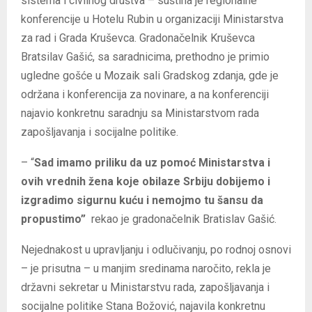
sistema i civilnog društva – suština je regionalne
konferencije u Hotelu Rubin u organizaciji Ministarstva
za rad i Grada Kruševca. Gradonačelnik Kruševca
Bratsilav Gašić, sa saradnicima, prethodno je primio
ugledne gošće u Mozaik sali Gradskog zdanja, gde je
održana i konferencija za novinare, a na konferenciji
najavio konkretnu saradnju sa Ministarstvom rada
zapošljavanja i socijalne politike.
– “
Sad imamo priliku da uz pomoć Ministarstva i
ovih vrednih žena koje obilaze Srbiju dobijemo i
izgradimo sigurnu kuću i nemojmo tu šansu da
propustimo”
rekao je gradonačelnik Bratislav Gašić.
Nejednakost u upravljanju i odlučivanju, po rodnoj osnovi
– je prisutna – u manjim sredinama naročito, rekla je
državni sekretar u Ministarstvu rada, zapošljavanja i
socijalne politike Stana Božović, najavila konkretnu