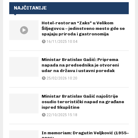
NAJČITANIJE
Hotel-restoran “Zaks” u Velikom
Šiljegovcu – jedinstveno mesto gde se
spajaju priroda i gastronomija
16/11/2025 10:04
Ministar Bratislav Gašić: Priprema
napada na predsednika je otvoreni
udar na državu i ustavni poredak
25/02/2026 10:20
Ministar Bratislav Gašić najoštrije
osudio teroristički napad na građane
ispred Skupštine
22/10/2025 15:18
In memoriam: Dragutin Veljković (1955–