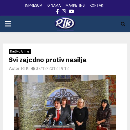
IMPRESUM
O NAMA
MARKETING
KONTAKT
FACEBOOK
INSTAGRAM
YOUTUBE
PRIMARY
MENU
Društvo Arhiva
Svi zajedno protiv nasilja
Autor:
RTK
07/12/2012 19:12