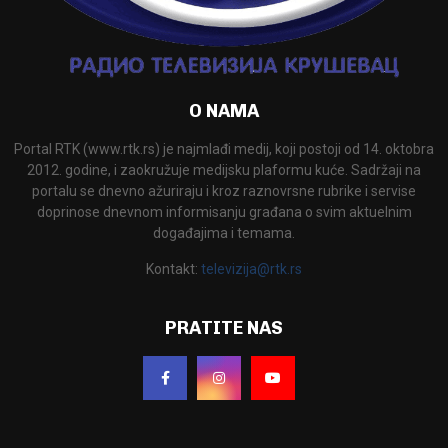
O NAMA
Portal RTK (www.rtk.rs) je najmlađi medij, koji postoji od 14. oktobra
2012. godine, i zaokružuje medijsku plaformu kuće. Sadržaji na
portalu se dnevno ažuriraju i kroz raznovrsne rubrike i servise
doprinose dnevnom informisanju građana o svim aktuelnim
događajima i temama.
Kontakt:
televizija@rtk.rs
PRATITE NAS