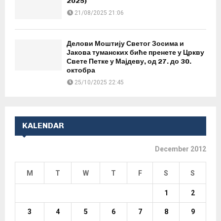
2025)
21/08/2025 21:06
Делови Моштију Светог Зосима и
Јакова туманских биће пренете у Цркву
Свете Петке у Мајдеву, од 27. до 30.
октобра
25/10/2025 22:45
KALENDAR
December 2012
M
T
W
T
F
S
S
1
2
3
4
5
6
7
8
9