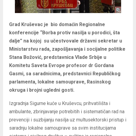
Grad Kruševac je bio domaćin Regionalne
konferencije “Borba protiv nasilja u porodici, šta
dalje” na kojoj su učestvovale državni sekretar u
Ministarstvu rada, zapošljavanja i socijalne politike
Stana Božović, predstavnica Vlade Srbije u
Komitetu Saveta Evrope profesor dr Gordana
Gasmi, sa saradnicima, predstavnici Republičkog
parlamenta, lokalne samouprave, Rasinskog
okruga i brojni ugledni gosti.
Izgradnja Sigurne kuće u Kruševcu, prihvatilišta i
ambulante, zbrinjavanje potrebitih i sistematičan rad na
prevenciji i suzbijanju nasilja uz multusektorski pristup i
saradnju lokalne samouprave sa svim institucijama