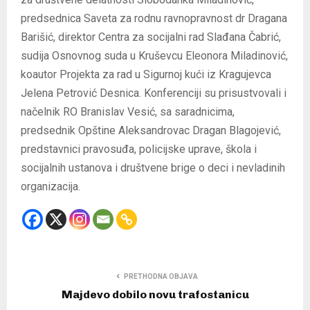
predsednica Saveta za rodnu ravnopravnost dr Dragana
Barišić, direktor Centra za socijalni rad Slađana Čabrić,
sudija Osnovnog suda u Kruševcu Eleonora Miladinović,
koautor Projekta za rad u Sigurnoj kući iz Kragujevca
Jelena Petrović Desnica. Konferenciji su prisustvovali i
načelnik RO Branislav Vesić, sa saradnicima,
predsednik Opštine Aleksandrovac Dragan Blagojević,
predstavnici pravosuđa, policijske uprave, škola i
socijalnih ustanova i društvene brige o deci i nevladinih
organizacija.
PRETHODNA OBJAVA
Majdevo dobilo novu trafostanicu