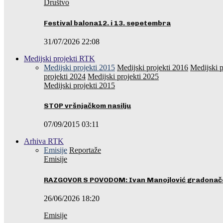
Društvo
Festival balona12. i 13. sepetembra
31/07/2026 22:08
Medijski projekti RTK
Medijski projekti 2015
Medijski projekti 2016
Medijski p
projekti 2024
Medijski projekti 2025
Medijski projekti 2015
STOP vršnjačkom nasilju
07/09/2015 03:11
Arhiva RTK
Emisije
Reportaže
Emisije
RAZGOVOR S POVODOM: Ivan Manojlović gradonače
26/06/2026 18:20
Emisije