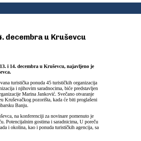
 14. decembra u Kruševcu
13. i 14. decembra u Kruševcu, najavljeno je
ševca.
ana turistička ponuda 45 turističkih organizacija
anizacija i njihovim saradnocima, biće predstavljen
 organizacije Marina Janković. Svečano otvaranje
jeu Kruševačkog pozorišta, kada će biti proglašeni
Ribarsku Banju.
uševca, na konferenciji za novinare pomenuto je
ču. Potencijalnim gostima i saradnicima, U poreču
ada i okolina, kao i ponuda turističkih agencija, sa