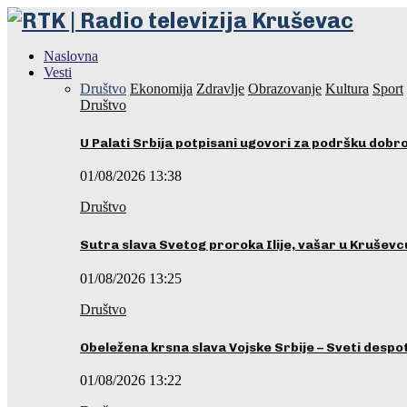
Naslovna
Vesti
Društvo
Ekonomija
Zdravlje
Obrazovanje
Kultura
Sport
Društvo
U Palati Srbija potpisani ugovori za podršku dobr
01/08/2026 13:38
Društvo
Sutra slava Svetog proroka Ilije, vašar u Kruševc
01/08/2026 13:25
Društvo
Obeležena krsna slava Vojske Srbije – Sveti desp
01/08/2026 13:22