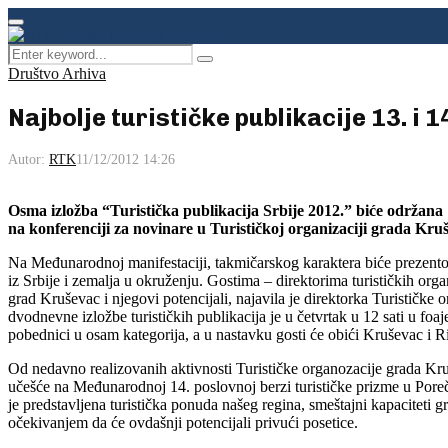
Facebook
Instagram
Youtube
Primary
Menu
Search
Pretraga
for:
Društvo Arhiva
Najbolje turističke publikacije 13. i
Autor:
RTK
11/12/2012 14:26
Osma izložba “Turistička publikacija Srbije 2012.” biće održana 
na konferenciji za novinare u Turističkoj organizaciji grada Kru
Na Međunarodnoj manifestaciji, takmičarskog karaktera biće prezentov
iz Srbije i zemalja u okruženju. Gostima – direktorima turističkih org
grad Kruševac i njegovi potencijali, najavila je direktorka Turističke
dvodnevne izložbe turističkih publikacija je u četvrtak u 12 sati u foa
pobednici u osam kategorija, a u nastavku gosti će obići Kruševac i 
Od nedavno realizovanih aktivnosti Turističke organozacije grada Kr
učešće na Međunarodnoj 14. poslovnoj berzi turističke prizme u Pore
je predstavljena turistička ponuda našeg regina, smeštajni kapaciteti gr
očekivanjem da će ovdašnji potencijali privući posetice.