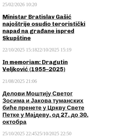
25/02/2026 10:20
Ministar Bratislav Gašić
najoštrije osudio teroristički
napad na građane ispred
Skupštine
22/10/2025 15:18
22/10/2025 15:19
In memoriam: Dragutin
Veljković (1955–2025)
21/08/2025 21:06
Делови Моштију Светог
Зосима и Јакова туманских
биће пренете у Цркву Свете
Петке у Мајдеву, од 27. до 30.
октобра
25/10/2025 22:45
25/10/2025 22:50