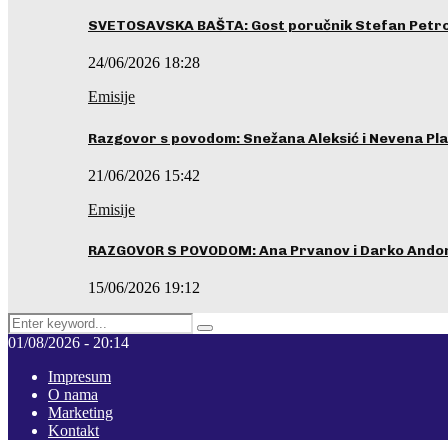
SVETOSAVSKA BAŠTA: Gost poručnik Stefan Petrovi
24/06/2026 18:28
Emisije
Razgovor s povodom: Snežana Aleksić i Nevena Pla
21/06/2026 15:42
Emisije
RAZGOVOR S POVODOM: Ana Prvanov i Darko Ando
15/06/2026 19:12
Search
Pretraga
for:
01/08/2026 - 20:14
Impresum
O nama
Marketing
Kontakt