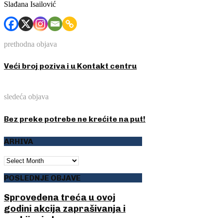
Slađana Isailović
prethodna objava
Veći broj poziva i u Kontakt centru
sledeća objava
Bez preke potrebe ne krećite na put!
ARHIVA
ARHIVA
POSLEDNJE OBJAVE
Sprovedena treća u ovoj
godini akcija zaprašivanja i