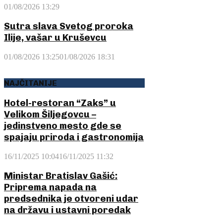
01/08/2026 13:29
Sutra slava Svetog proroka
Ilije, vašar u Kruševcu
01/08/2026 13:25
01/08/2026 18:31
NAJČITANIJE
Hotel-restoran “Zaks” u
Velikom Šiljegovcu –
jedinstveno mesto gde se
spajaju priroda i gastronomija
16/11/2025 10:04
16/11/2025 11:32
Ministar Bratislav Gašić:
Priprema napada na
predsednika je otvoreni udar
na državu i ustavni poredak