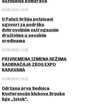
suzbijanja komaraca
01/08/2026 13:45
U Palati Srbija potpisani
ugovori za podršku
dobrovoljnim vatrogasnim
društvima u seoskim
sredinama
01/08/2026 13:38
PRIVREMENA IZMENA REŽIMA
SAOBRAĆAJA ZBOG EXPO
KARAVANA
01/08/2026 13:32
Održana prva Sednica
Konferencije klubova Srpske
lige „Istok”.