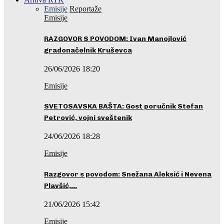
Emisije
Reportaže
Emisije
RAZGOVOR S POVODOM: Ivan Manojlović
gradonačelnik Kruševca
26/06/2026 18:20
Emisije
SVETOSAVSKA BAŠTA: Gost poručnik Stefan
Petrović, vojni sveštenik
24/06/2026 18:28
Emisije
Razgovor s povodom: Snežana Aleksić i Nevena
Plavšić,…
21/06/2026 15:42
Emisije