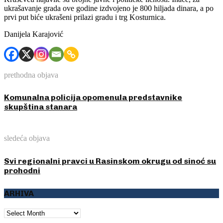
ukrašavanje grada ove godine izdvojeno je 800 hiljada dinara, a po
prvi put biće ukrašeni prilazi gradu i trg Kosturnica.
Danijela Karajović
prethodna objava
Komunalna policija opomenula predstavnike
skupština stanara
sledeća objava
Svi regionalni pravci u Rasinskom okrugu od sinoć su
prohodni
ARHIVA
ARHIVA