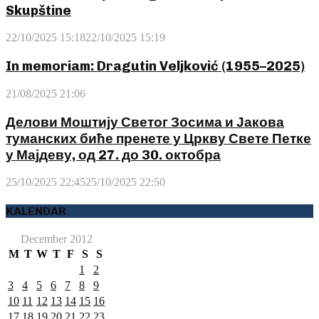
Skupštine
22/10/2025 15:18
22/10/2025 15:19
In memoriam: Dragutin Veljković (1955–2025)
21/08/2025 21:06
Делови Моштију Светог Зосима и Јакова
туманских биће пренете у Цркву Свете Петке
у Мајдеву, од 27. до 30. октобра
25/10/2025 22:45
25/10/2025 22:50
KALENDAR
December 2012
M
T
W
T
F
S
S
1
2
3
4
5
6
7
8
9
10
11
12
13
14
15
16
17
18
19
20
21
22
23