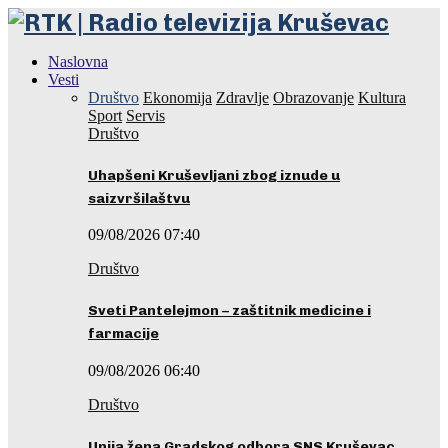
Naslovna
Vesti
Društvo
Ekonomija
Zdravlje
Obrazovanje
Kultura
Sport
Servis
Društvo
Uhapšeni Kruševljani zbog iznude u
saizvršilaštvu
09/08/2026 07:40
Društvo
Sveti Pantelejmon – zaštitnik medicine i
farmacije
09/08/2026 06:40
Društvo
Unija žena Gradskog odbora SNS Kruševac