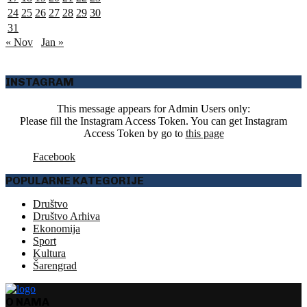
24
25
26
27
28
29
30
31
« Nov
Jan »
INSTAGRAM
This message appears for Admin Users only:
Please fill the Instagram Access Token. You can get Instagram
Access Token by go to
this page
Facebook
POPULARNE KATEGORIJE
Društvo
Društvo Arhiva
Ekonomija
Sport
Kultura
Šarengrad
O NAMA