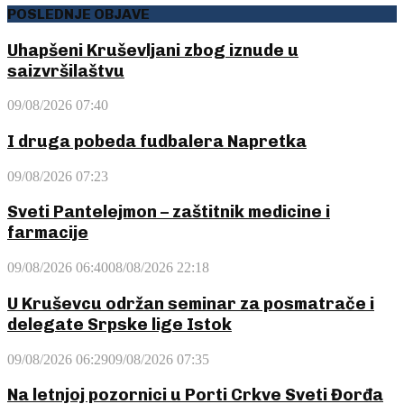
POSLEDNJE OBJAVE
Uhapšeni Kruševljani zbog iznude u
saizvršilaštvu
09/08/2026 07:40
I druga pobeda fudbalera Napretka
09/08/2026 07:23
Sveti Pantelejmon – zaštitnik medicine i
farmacije
09/08/2026 06:40
08/08/2026 22:18
U Kruševcu održan seminar za posmatrače i
delegate Srpske lige Istok
09/08/2026 06:29
09/08/2026 07:35
Na letnjoj pozornici u Porti Crkve Sveti Đorđa