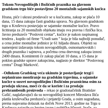
Tokom Novogodišnjih i Božićnih praznika na glavnom
gradskom trgu biće postavljeno 20 montažnih sajamskih kućica
Hrana, piće i ukrasi prodavaće se u kućicama, zakup se plaća 10
dana, 15 dana zakupa časti gradska uprava. Na glavnom gradskom
trgu u Kruševcu postavjaju se sajamske montažne kućice. Pravo
licitiranja za 20 montažnih objekata imaju sva pravna i fizička lica.
Javno preduzeće “Poslovni centar”, kućice je nakon raspisanog
tendera , kupilo od firme “Uradi sam ” koja je bila najbolji ponuđač,
a cena jedne montažne jedinice je 61 hiljada dinara. Objekti su
namenjeni izdavanju tokom novogodišnjih, osmomartovskih i
drugih praznika i sajmova, a početna cena dnevnog zakupa iznosi
2400 dinara. Komintenti će zakup plaćati 10 dana, a 15 dana je
poklon gradske uprave zakupcima, naglasio je direktor “Poslovnog
centra” Dragi Marković.
–
Odlukom Gradskog veća ukinuto je postavljanje tezgi i
neplanirano montiranje na gradskim trgovima, a sajamske
kućice u susret novogodišnjim i Božićnim praznicima osim za
prodaju ukrasa, moći će da se koriste i za prodaju
prehrambenih proizvoda –
rekao je gradonačelnik Bratislav
Gašić, naglašavajući da su novogodišnji koncert Miroslava Ilića
platila kruševačka preduzeća i prijatelji Grada, a osim sugrađana,
prema najavama dolazak na doček Nove 2013. godine na Trgu u
Kruševcu najavile su brojne javne i političke ličnosti. Inače, za