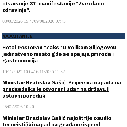
otvaranje 37. manifestacije “Zvezdano
zdravinje”.
08/08/2026 15:47
09/08/2026 07:43
NAJČITANIJE
Hotel-restoran “Zaks” u Velikom Šiljegovcu –
jedinstveno mesto gde se spajaju priroda i
gastronomija
16/11/2025 10:04
16/11/2025 11:32
Ministar Bratislav Gašić: Priprema napada na
predsednika je otvoreni udar na državu i
ustavni poredak
25/02/2026 10:20
Ministar Bratislav Gašić najoštrije osudio
teroristički napad na građane ispred