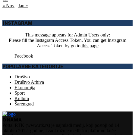
« Nov
Jan »
INSTAGRAM
This message appears for Admin Users only:
Please fill the Instagram Access Token. You can get Instagram
Access Token by go to
this page
Facebook
POPULARNE KATEGORIJE
Društvo
Društvo Arhiva
Ekonomija
Sport
Kultura
Šarengrad
O NAMA
Portal RTK (www.rtk.rs) je najmlađi medij, koji postoji od 14.
oktobra 2012. godine, i zaokružuje medijsku plaformu kuće.