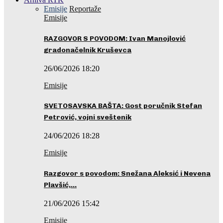
Emisije
Reportaže
Emisije
RAZGOVOR S POVODOM: Ivan Manojlović
gradonačelnik Kruševca
26/06/2026 18:20
Emisije
SVETOSAVSKA BAŠTA: Gost poručnik Stefan
Petrović, vojni sveštenik
24/06/2026 18:28
Emisije
Razgovor s povodom: Snežana Aleksić i Nevena
Plavšić,…
21/06/2026 15:42
Emisije