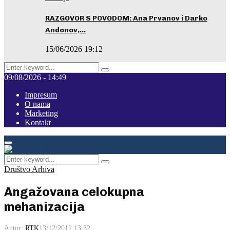
RAZGOVOR S POVODOM: Ana Prvanov i Darko
Andonov,…
15/06/2026 19:12
Search
Pretraga
for:
09/08/2026 - 14:49
Impresum
O nama
Marketing
Kontakt
Facebook
Instagram
Youtube
Primary
Menu
Search
Pretraga
for:
Društvo Arhiva
Angažovana celokupna
mehanizacija
Autor:
RTK
13/12/2012 13:32