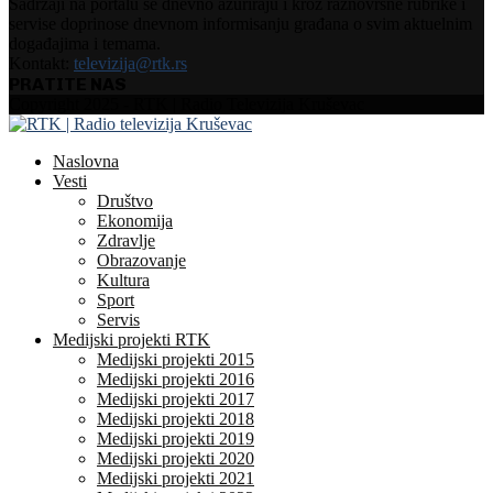
Sadržaji na portalu se dnevno ažuriraju i kroz raznovrsne rubrike i
servise doprinose dnevnom informisanju građana o svim aktuelnim
događajima i temama.
Kontakt:
televizija@rtk.rs
PRATITE NAS
Facebook
Instagram
Youtube
Copyright 2025 - RTK | Radio Televizija Kruševac
Naslovna
Vesti
Društvo
Ekonomija
Zdravlje
Obrazovanje
Kultura
Sport
Servis
Medijski projekti RTK
Medijski projekti 2015
Medijski projekti 2016
Medijski projekti 2017
Medijski projekti 2018
Medijski projekti 2019
Medijski projekti 2020
Medijski projekti 2021