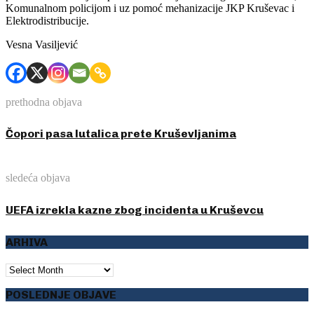
Komunalnom policijom i uz pomoć mehanizacije JKP Kruševac i
Elektrodistribucije.
Vesna Vasiljević
prethodna objava
Čopori pasa lutalica prete Kruševljanima
sledeća objava
UEFA izrekla kazne zbog incidenta u Kruševcu
ARHIVA
ARHIVA
POSLEDNJE OBJAVE