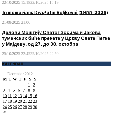
22/10/2025 15:18
22/10/2025 15:19
In memoriam: Dragutin Veljković (1955–2025)
21/08/2025 21:06
Делови Моштију Светог Зосима и Јакова
туманских биће пренете у Цркву Свете Петке
у Мајдеву, од 27. до 30. октобра
25/10/2025 22:45
25/10/2025 22:50
KALENDAR
December 2012
M
T
W
T
F
S
S
1
2
3
4
5
6
7
8
9
10
11
12
13
14
15
16
17
18
19
20
21
22
23
24
25
26
27
28
29
30
31