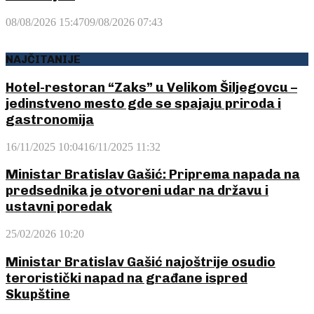
08/08/2026 15:47
09/08/2026 07:43
NAJČITANIJE
Hotel-restoran “Zaks” u Velikom Šiljegovcu –
jedinstveno mesto gde se spajaju priroda i
gastronomija
16/11/2025 10:04
16/11/2025 11:32
Ministar Bratislav Gašić: Priprema napada na
predsednika je otvoreni udar na državu i
ustavni poredak
25/02/2026 10:20
Ministar Bratislav Gašić najoštrije osudio
teroristički napad na građane ispred
Skupštine