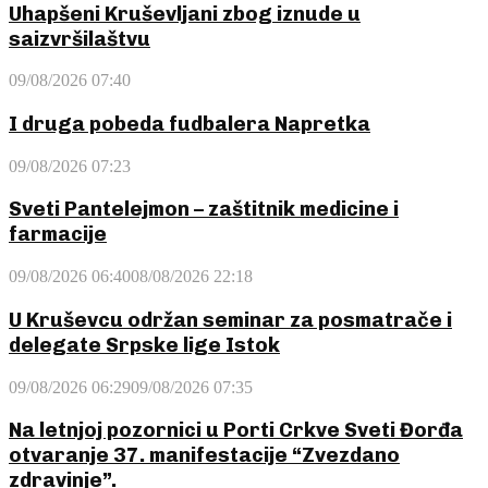
Uhapšeni Kruševljani zbog iznude u
saizvršilaštvu
09/08/2026 07:40
I druga pobeda fudbalera Napretka
09/08/2026 07:23
Sveti Pantelejmon – zaštitnik medicine i
farmacije
09/08/2026 06:40
08/08/2026 22:18
U Kruševcu održan seminar za posmatrače i
delegate Srpske lige Istok
09/08/2026 06:29
09/08/2026 07:35
Na letnjoj pozornici u Porti Crkve Sveti Đorđa
otvaranje 37. manifestacije “Zvezdano
zdravinje”.