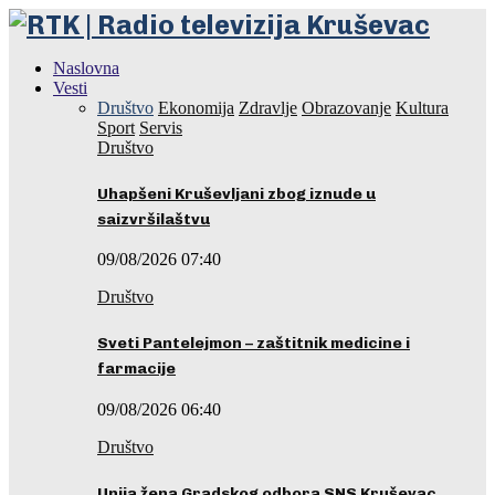
Naslovna
Vesti
Društvo
Ekonomija
Zdravlje
Obrazovanje
Kultura
Sport
Servis
Društvo
Uhapšeni Kruševljani zbog iznude u
saizvršilaštvu
09/08/2026 07:40
Društvo
Sveti Pantelejmon – zaštitnik medicine i
farmacije
09/08/2026 06:40
Društvo
Unija žena Gradskog odbora SNS Kruševac