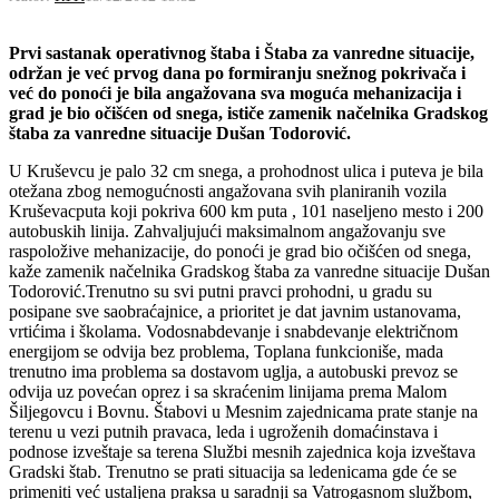
Prvi sastanak operativnog štaba i Štaba za vanredne situacije,
održan je već prvog dana po formiranju snežnog pokrivača i
već do ponoći je bila angažovana sva moguća mehanizacija i
grad je bio očišćen od snega, ističe zamenik načelnika Gradskog
štaba za vanredne situacije Dušan Todorović.
U Kruševcu je palo 32 cm snega, a prohodnost ulica i puteva je bila
otežana zbog nemogućnosti angažovana svih planiranih vozila
Kruševacputa koji pokriva 600 km puta , 101 naseljeno mesto i 200
autobuskih linija. Zahvaljujući maksimalnom angažovanju sve
raspoložive mehanizacije, do ponoći je grad bio očišćen od snega,
kaže zamenik načelnika Gradskog štaba za vanredne situacije Dušan
Todorović.Trenutno su svi putni pravci prohodni, u gradu su
posipane sve saobraćajnice, a prioritet je dat javnim ustanovama,
vrtićima i školama. Vodosnabdevanje i snabdevanje električnom
energijom se odvija bez problema, Toplana funkcioniše, mada
trenutno ima problema sa dostavom uglja, a autobuski prevoz se
odvija uz povećan oprez i sa skraćenim linijama prema Malom
Šiljegovcu i Bovnu. Štabovi u Mesnim zajednicama prate stanje na
terenu u vezi putnih pravaca, leda i ugroženih domaćinstava i
podnose izveštaje sa terena Službi mesnih zajednica koja izveštava
Gradski štab. Trenutno se prati situacija sa ledenicama gde će se
primeniti već ustaljena praksa u saradnji sa Vatrogasnom službom,