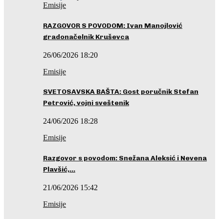
Emisije
RAZGOVOR S POVODOM: Ivan Manojlović
gradonačelnik Kruševca
26/06/2026 18:20
Emisije
SVETOSAVSKA BAŠTA: Gost poručnik Stefan
Petrović, vojni sveštenik
24/06/2026 18:28
Emisije
Razgovor s povodom: Snežana Aleksić i Nevena
Plavšić,…
21/06/2026 15:42
Emisije