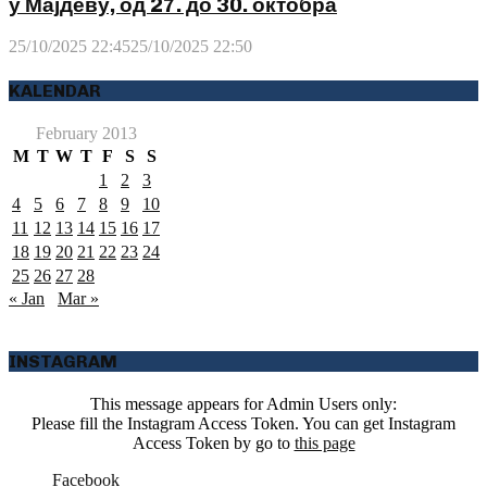
у Мајдеву, од 27. до 30. октобра
25/10/2025 22:45
25/10/2025 22:50
KALENDAR
February 2013
M
T
W
T
F
S
S
1
2
3
4
5
6
7
8
9
10
11
12
13
14
15
16
17
18
19
20
21
22
23
24
25
26
27
28
« Jan
Mar »
INSTAGRAM
This message appears for Admin Users only:
Please fill the Instagram Access Token. You can get Instagram
Access Token by go to
this page
Facebook