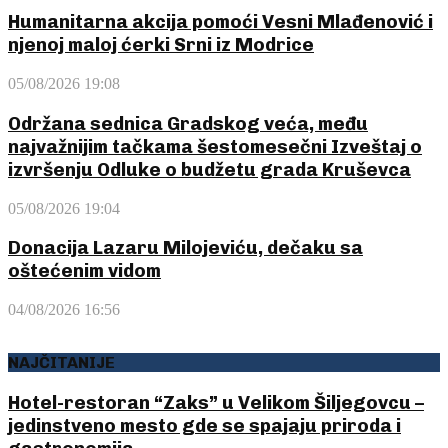
Humanitarna akcija pomoći Vesni Mlađenović i
njenoj maloj ćerki Srni iz Modrice
05/08/2026 19:08
Održana sednica Gradskog veća, među
najvažnijim tačkama šestomesečni Izveštaj o
izvršenju Odluke o budžetu grada Kruševca
05/08/2026 19:04
Donacija Lazaru Milojeviću, dečaku sa
oštećenim vidom
04/08/2026 16:56
NAJČITANIJE
Hotel-restoran “Zaks” u Velikom Šiljegovcu –
jedinstveno mesto gde se spajaju priroda i