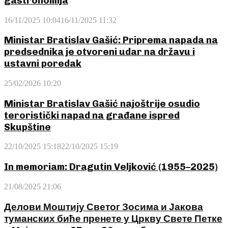
gastronomija
16/11/2025 10:04
16/11/2025 11:32
Ministar Bratislav Gašić: Priprema napada na
predsednika je otvoreni udar na državu i
ustavni poredak
25/02/2026 10:20
Ministar Bratislav Gašić najoštrije osudio
teroristički napad na građane ispred
Skupštine
22/10/2025 15:18
22/10/2025 15:19
In memoriam: Dragutin Veljković (1955–2025)
21/08/2025 21:06
Делови Моштију Светог Зосима и Јакова
туманских биће пренете у Цркву Свете Петке