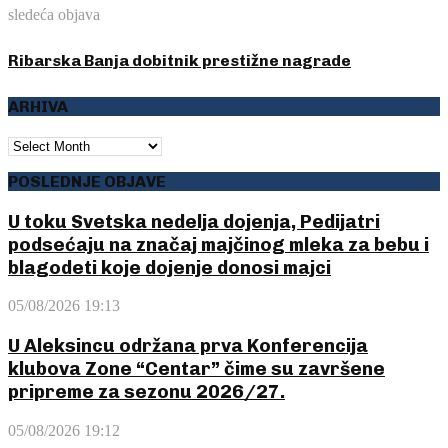
sledeća objava
Ribarska Banja dobitnik prestižne nagrade
ARHIVA
ARHIVA
POSLEDNJE OBJAVE
U toku Svetska nedelja dojenja, Pedijatri
podsećaju na značaj majčinog mleka za bebu i
blagodeti koje dojenje donosi majci
05/08/2026 19:13
U Aleksincu održana prva Konferencija
klubova Zone “Centar” čime su završene
pripreme za sezonu 2026/27.
05/08/2026 19:12