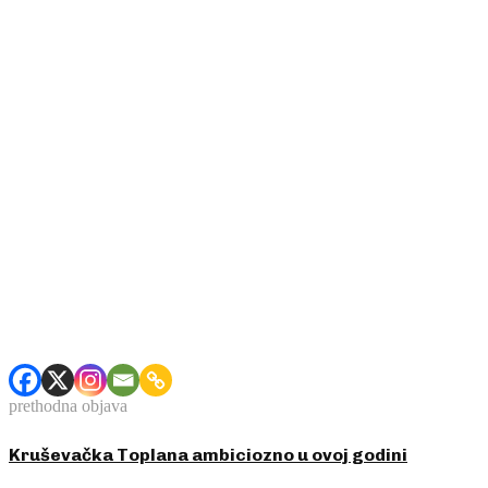
prethodna objava
Kruševačka Toplana ambiciozno u ovoj godini