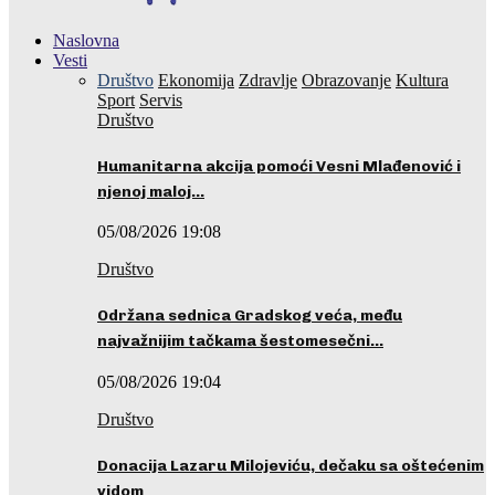
Naslovna
Vesti
Društvo
Ekonomija
Zdravlje
Obrazovanje
Kultura
Sport
Servis
Društvo
Humanitarna akcija pomoći Vesni Mlađenović i
njenoj maloj…
05/08/2026 19:08
Društvo
Održana sednica Gradskog veća, među
najvažnijim tačkama šestomesečni…
05/08/2026 19:04
Društvo
Donacija Lazaru Milojeviću, dečaku sa oštećenim
vidom