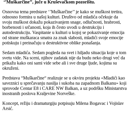
‘’Muškarčine’’, juče u Kruševačkom pozorištu.
Osnovna tema predstave ‘’Muškarčine’’ je kako se muškost tretira,
odnosno formira u našoj kulturi. Društvo od mladića očekuje da
svoju muškost dokažu pokazivanjem snage, odlučnosti, hrabrosti,
borbenosti i srčanosti, koja ih često uvodi u destrukciju i
autodestrukciju. Vaspitanie u kulturi u kojoj se pokazivanje emocija
od strane muškaraca smatra za znak slabosti, mladići svoje emocije
potiskuju i preinačuju u destruktivne oblike ponašanja.
Sedam mladića. Sedam pogleda na svet i hiljadu situacija koje u tom
svetu vide. Na sceni, njihov zadatak nije da budu neko drugi već da
prikažu kako oni sami vide sebe ali i sve druge ljude, kojima su
okruženi.
Predstava “Muškarčine“ realizuje se u okviru projekta «Mladići kao
saveznici u sprečavanju nasilja i sukoba na zapadnom Balkanu» koji
sprovode Centar E8 i CARE NW Balkan, a uz podršku Ministarstva
inostranih poslova Kraljevine Norveške.
Koncept, režiju i dramaturgiju potpisuju Milena Bogavac i Vojislav
Arsić.