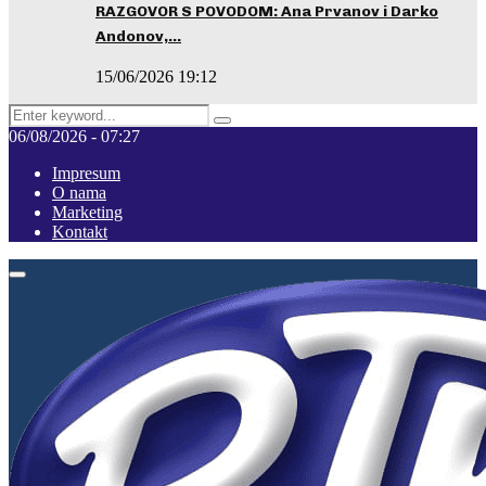
RAZGOVOR S POVODOM: Ana Prvanov i Darko
Andonov,…
15/06/2026 19:12
Search
Pretraga
for:
06/08/2026 - 07:27
Impresum
O nama
Marketing
Kontakt
Facebook
Instagram
Youtube
Primary
Menu