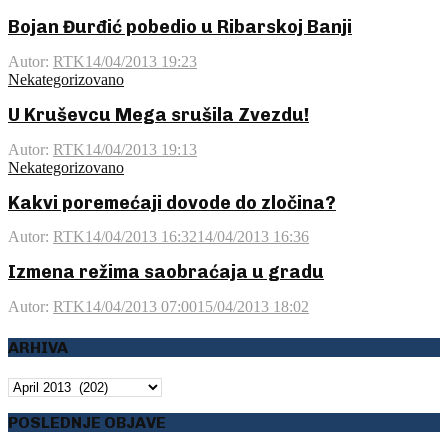
Bojan Đurđić pobedio u Ribarskoj Banji
Autor:
RTK
14/04/2013 19:23
Nekategorizovano
U Kruševcu Mega srušila Zvezdu!
Autor:
RTK
14/04/2013 19:13
Nekategorizovano
Kakvi poremećaji dovode do zločina?
Autor:
RTK
14/04/2013 16:32
14/04/2013 16:36
Izmena režima saobraćaja u gradu
Autor:
RTK
14/04/2013 07:00
15/04/2013 18:02
ARHIVA
ARHIVA
POSLEDNJE OBJAVE