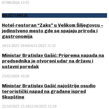
07/08/2026 13:55
NAJČITANIJE
Hotel-restoran “Zaks” u Velikom Šiljegovcu –
jedinstveno mesto gde se spajaju priroda i
gastronomija
16/11/2025 10:04
16/11/2025 11:32
Ministar Bratislav Gašić: Priprema napada na
predsednika je otvoreni udar na državu i
ustavni poredak
25/02/2026 10:20
Ministar Bratislav Gašić najoštrije osudio
teroristički napad na građane ispred
Skupštine
22/10/2025 15:18
22/10/2025 15:19