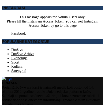
INSTAGRAM
This message appears for Admin Users only:
Please fill the Instagram Access Token. You can get Instagram
Access Token by go to
this page
Facebook
POPULARNE KATEGORIJE
Društvo
Društvo Arhiva
Ekonomija
Sport
Kultura
Šarengrad
O NAMA
Portal RTK (www.rtk.rs) je najmlađi medij, koji postoji od 14.
oktobra 2012. godine, i zaokružuje medijsku plaformu kuće.
Sadržaji na portalu se dnevno ažuriraju i kroz raznovrsne rubrike i
servise doprinose dnevnom informisanju građana o svim aktuelnim
događajima i temama.