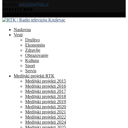
Kontakt:
televizija@rtk.rs
PRATITE NAS
Facebook
Instagram
Youtube
Copyright 2025 - RTK | Radio Televizija Kruševac
Naslovna
Vesti
Društvo
Ekonomija
Zdravlje
Obrazovanje
Kultura
Sport
Servis
Medijski projekti RTK
Medijski projekti 2015
Medijski projekti 2016
Medijski projekti 2017
Medijski projekti 2018
Medijski projekti 2019
Medijski projekti 2020
Medijski projekti 2021
Medijski projekti 2022
Medijski projekti 2024
Medijski projekti 2025