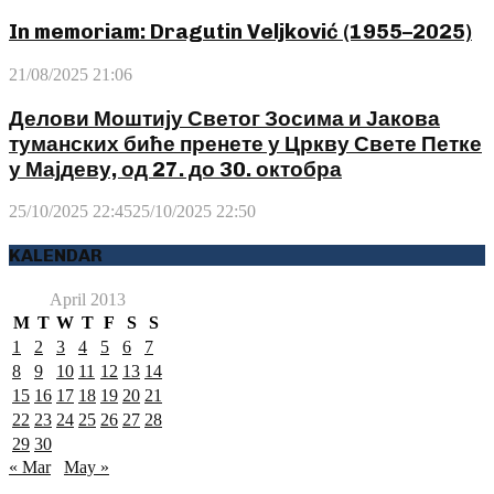
In memoriam: Dragutin Veljković (1955–2025)
21/08/2025 21:06
Делови Моштију Светог Зосима и Јакова
туманских биће пренете у Цркву Свете Петке
у Мајдеву, од 27. до 30. октобра
25/10/2025 22:45
25/10/2025 22:50
KALENDAR
April 2013
M
T
W
T
F
S
S
1
2
3
4
5
6
7
8
9
10
11
12
13
14
15
16
17
18
19
20
21
22
23
24
25
26
27
28
29
30
« Mar
May »