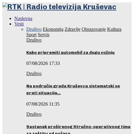
Naslovna
Vesti
Društvo
Ekonomija
Zdravlje
Obrazovanje
Kultura
Sport
Servis
Društvo
Kako pripremiti automobil za dugu vožnju
07/08/2026 17:33
Društvo
Na području grada Kruševca sistematski se
prati situacija…
07/08/2026 11:35
Društvo
Sastanak proširenog Stručno-operativnog tima
za zaštitu od požara