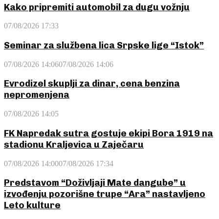
Kako pripremiti automobil za dugu vožnju
07/08/2026 17:33
Seminar za službena lica Srpske lige “Istok”
07/08/2026 14:06
07/08/2026 14:06
Evrodizel skuplji za dinar, cena benzina
nepromenjena
07/08/2026 14:05
FK Napredak sutra gostuje ekipi Bora 1919 na
stadionu Kraljevica u Zaječaru
07/08/2026 14:00
07/08/2026 17:34
Predstavom “Doživljaji Mate dangube” u
izvođenju pozorišne trupe “Ara” nastavljeno
Leto kulture