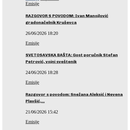
Emisije
RAZGOVOR S POVODOM: Ivan Manojlović
gradonačelnik Kruševca
26/06/2026 18:20
Emisije
SVETOSAVSKA BAŠTA: Gost poručnik Stefan
Petrović, vojni sveštenik
24/06/2026 18:28
Emisije
Razgovor s povodom: Snežana Aleksić i Nevena
Plavšić,…
21/06/2026 15:42
Emisije