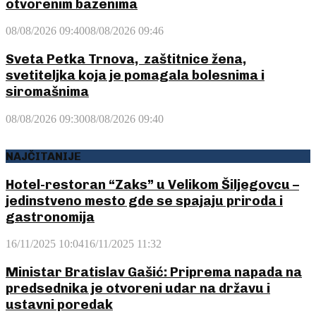
otvorenim bazenima
08/08/2026 09:40
08/08/2026 09:46
Sveta Petka Trnova, zaštitnice žena,
svetiteljka koja je pomagala bolesnima i
siromašnima
08/08/2026 09:30
08/08/2026 09:40
NAJČITANIJE
Hotel-restoran “Zaks” u Velikom Šiljegovcu –
jedinstveno mesto gde se spajaju priroda i
gastronomija
16/11/2025 10:04
16/11/2025 11:32
Ministar Bratislav Gašić: Priprema napada na
predsednika je otvoreni udar na državu i
ustavni poredak