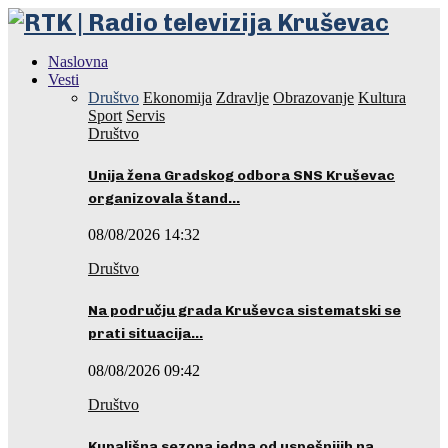
Naslovna
Vesti
Društvo
Ekonomija
Zdravlje
Obrazovanje
Kultura
Sport
Servis
Društvo
Unija žena Gradskog odbora SNS Kruševac
organizovala štand…
08/08/2026 14:32
Društvo
Na području grada Kruševca sistematski se
prati situacija…
08/08/2026 09:42
Društvo
Kupališna sezona jedna od uspešnijih na