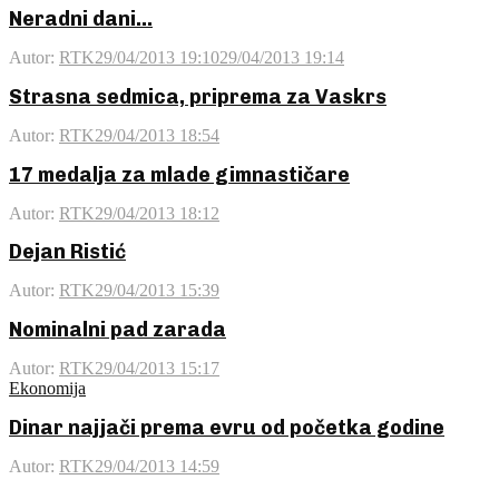
Neradni dani…
Autor:
RTK
29/04/2013 19:10
29/04/2013 19:14
Strasna sedmica, priprema za Vaskrs
Autor:
RTK
29/04/2013 18:54
17 medalja za mlade gimnastičare
Autor:
RTK
29/04/2013 18:12
Dejan Ristić
Autor:
RTK
29/04/2013 15:39
Nominalni pad zarada
Autor:
RTK
29/04/2013 15:17
Ekonomija
Dinar najjači prema evru od početka godine
Autor:
RTK
29/04/2013 14:59