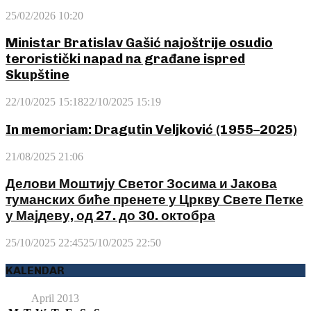
25/02/2026 10:20
Ministar Bratislav Gašić najoštrije osudio
teroristički napad na građane ispred
Skupštine
22/10/2025 15:18
22/10/2025 15:19
In memoriam: Dragutin Veljković (1955–2025)
21/08/2025 21:06
Делови Моштију Светог Зосима и Јакова
туманских биће пренете у Цркву Свете Петке
у Мајдеву, од 27. до 30. октобра
25/10/2025 22:45
25/10/2025 22:50
KALENDAR
April 2013