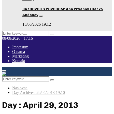
RAZGOVOR S POVODOM: Ana Prvanov i Darko
Andonov,…
15/06/2026 19:12
Search
Pretraga
for:
08/08/2026 - 17:16
Impresum
O nama
Marketing
Kontakt
Facebook
Instagram
Youtube
Primary
Menu
Search
Pretraga
for:
Naslovna
Day Archives: 29/04/2013 19:10
Day : April 29, 2013