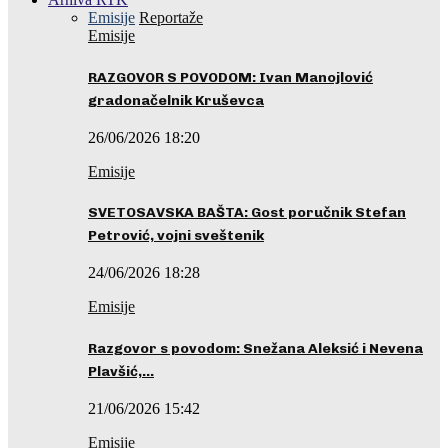
Emisije
Reportaže
Emisije
RAZGOVOR S POVODOM: Ivan Manojlović
gradonačelnik Kruševca
26/06/2026 18:20
Emisije
SVETOSAVSKA BAŠTA: Gost poručnik Stefan
Petrović, vojni sveštenik
24/06/2026 18:28
Emisije
Razgovor s povodom: Snežana Aleksić i Nevena
Plavšić,…
21/06/2026 15:42
Emisije