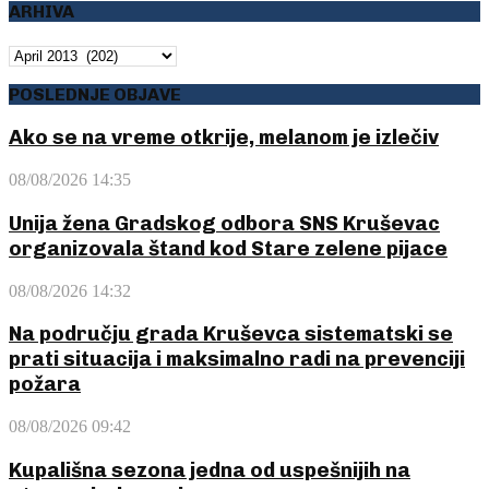
ARHIVA
ARHIVA
POSLEDNJE OBJAVE
Ako se na vreme otkrije, melanom je izlečiv
08/08/2026 14:35
Unija žena Gradskog odbora SNS Kruševac
organizovala štand kod Stare zelene pijace
08/08/2026 14:32
Na području grada Kruševca sistematski se
prati situacija i maksimalno radi na prevenciji
požara
08/08/2026 09:42
Kupališna sezona jedna od uspešnijih na