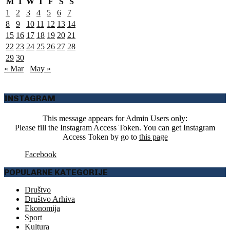
M
T
W
T
F
S
S
1
2
3
4
5
6
7
8
9
10
11
12
13
14
15
16
17
18
19
20
21
22
23
24
25
26
27
28
29
30
« Mar
May »
INSTAGRAM
This message appears for Admin Users only:
Please fill the Instagram Access Token. You can get Instagram
Access Token by go to
this page
Facebook
POPULARNE KATEGORIJE
Društvo
Društvo Arhiva
Ekonomija
Sport
Kultura