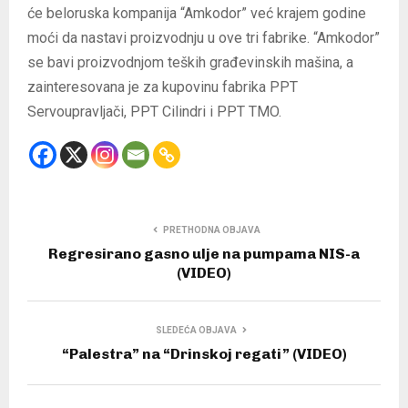
će beloruska kompanija “Amkodor” već krajem godine
moći da nastavi proizvodnju u ove tri fabrike. “Amkodor”
se bavi proizvodnjom teških građevinskih mašina, a
zainteresovana je za kupovinu fabrika PPT
Servoupravljači, PPT Cilindri i PPT TMO.
PRETHODNA OBJAVA
Regresirano gasno ulje na pumpama NIS-a
(VIDEO)
SLEDEĆA OBJAVA
“Palestra” na “Drinskoj regati” (VIDEO)