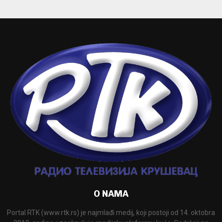
O NAMA
Portal RTK (www.rtk.rs) je najmlađi medij, koji postoji od 14. oktobra