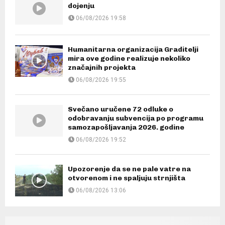
dojenju
06/08/2026 19:58
Humanitarna organizacija Graditelji
mira ove godine realizuje nekoliko
značajnih projekta
06/08/2026 19:55
Svečano uručene 72 odluke o
odobravanju subvencija po programu
samozapošljavanja 2026. godine
06/08/2026 19:52
Upozorenje da se ne pale vatre na
otvorenom i ne spaljuju strnjišta
06/08/2026 13:06