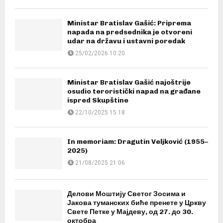
Ministar Bratislav Gašić: Priprema
napada na predsednika je otvoreni
udar na državu i ustavni poredak
25/02/2026 10:20
Ministar Bratislav Gašić najoštrije
osudio teroristički napad na građane
ispred Skupštine
22/10/2025 15:18
In memoriam: Dragutin Veljković (1955–
2025)
21/08/2025 21:06
Делови Моштију Светог Зосима и
Јакова туманских биће пренете у Цркву
Свете Петке у Мајдеву, од 27. до 30.
октобра