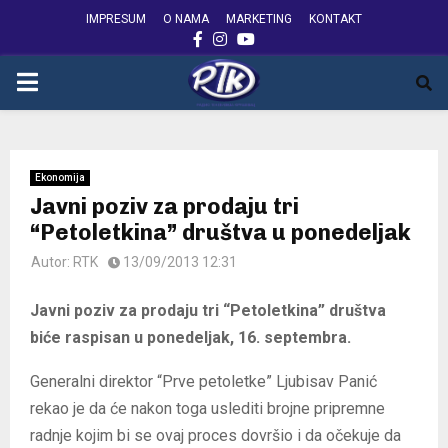
IMPRESUM
O NAMA
MARKETING
KONTAKT
FACEBOOK
INSTAGRAM
YOUTUBE
PRIMARY
MENU
Ekonomija
Javni poziv za prodaju tri
“Petoletkina” društva u ponedeljak
Autor:
RTK
13/09/2013 12:31
Javni poziv za prodaju tri “Petoletkina” društva
biće raspisan u ponedeljak, 16. septembra.
Generalni direktor “Prve petoletke” Ljubisav Panić
rekao je da će nakon toga uslediti brojne pripremne
radnje kojim bi se ovaj proces dovršio i da očekuje da