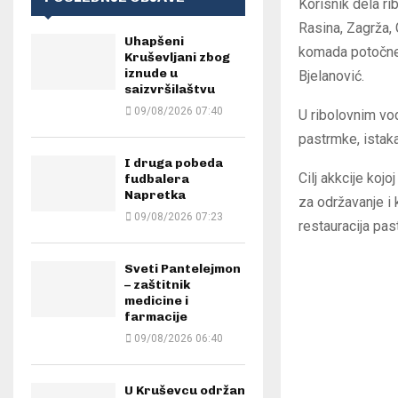
Korisnik dela ri
Rasina, Zagrža,
Uhapšeni
komada potočne 
Kruševljani zbog
iznude u
Bjelanović.
saizvršilaštvu
09/08/2026 07:40
U ribolovnim vo
pastrmke, istaka
I druga pobeda
Cilj akkcije kojo
fudbalera
Napretka
za održavanje i 
09/08/2026 07:23
restauracija pas
Sveti Pantelejmon
– zaštitnik
medicine i
farmacije
09/08/2026 06:40
U Kruševcu održan