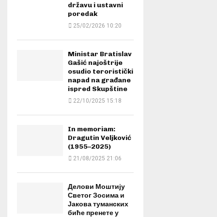
državu i ustavni
poredak
25/02/2026 10:20
Ministar Bratislav
Gašić najoštrije
osudio teroristički
napad na građane
ispred Skupštine
22/10/2025 15:18
In memoriam:
Dragutin Veljković
(1955–2025)
21/08/2025 21:06
Делови Моштију
Светог Зосима и
Јакова туманских
биће пренете у