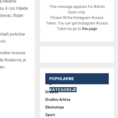
na rekama:
This message appears for Admin
u 4 i po hiljade
Users only:
uševac, Bojan
Please fill the Instagram Access
Token. You can get Instagram Access
Token by go to
this page
 mlađi potočne
vić.
rirodne resurse
da Kruševca, je
am.
POPULARNE
KATEGORIJE
Društvo
Društvo Arhiva
Ekonomija
Sport