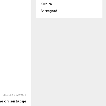
Kultura
Šarengrad
SLEDEĆA OBJAVA
e orijentacije