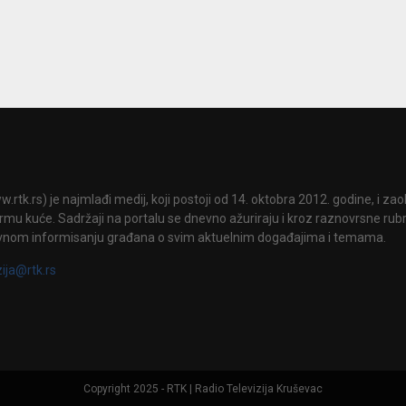
.rtk.rs) je najmlađi medij, koji postoji od 14. oktobra 2012. godine, i za
mu kuće. Sadržaji na portalu se dnevno ažuriraju i kroz raznovrsne rubri
vnom informisanju građana o svim aktuelnim događajima i temama.
zija@rtk.rs
Copyright 2025 - RTK | Radio Televizija Kruševac