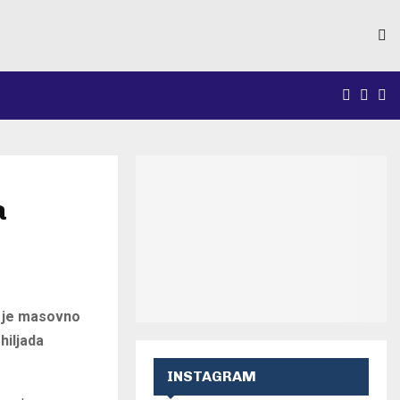
FACEB
INS
Y
a
o je masovno
hiljada
INSTAGRAM