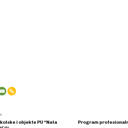
VA
školske i objekte PU “Nata
Program profesionaln