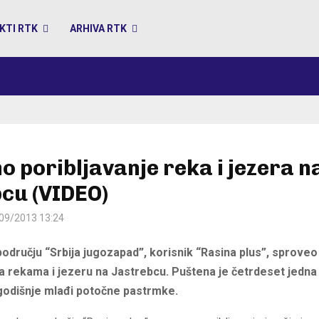
KTI RTK
ARHIVA RTK
 poribljavanje reka i jezera n
cu (VIDEO)
09/2013 13:24
odručju “Srbija jugozapad”, korisnik “Rasina plus”, sprove
na rekama i jezeru na Jastrebcu. Puštena je četrdeset jedna 
odišnje mlađi potočne pastrmke.