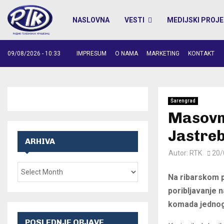
NASLOVNA
VESTI
MEDIJSKI PROJE
09/08/2026 - 10:33
IMPRESUM
O NAMA
MARKETING
KONTAKT
Šarengrad
Masovno
Jastreb
ARHIVA
Autor:
RTK
20/
Na ribarskom p
poribljavanje 
komada jednog
POSLEDNJE OBJAVE