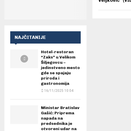
Veljković” (V
NAJČITANIJE
Hotel-restoran
“Zaks” u Velikom
Šiljegovcu –
jedinstveno mesto
gde se spajaju
priroda i
gastronomija
16/11/2025 10:04
Ministar Bratislav
Gašić: Priprema
napada na
predsednika je
otvoreni udar na