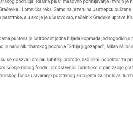
barskog područja “Rasina plus” masovno poribljavanje izvršio je 
 Graševka i Lomnička reka. Samo na jezeru na Jastrepcu puštene s
pastrmke, a u akcije je učestvovao, načelnik Gradske uprave Kr
dama puštena je četrdeset jedna hiljada kopmada jednogodišnje
o je načelnik ribarskog područja “Srbija jugozapad”, Milan Miloše
j su se odazvali brojniu ljubitelji prorode, nadležni inspektor za p
korišćenje ribnog fonda i predstavnici Turističke organizacije gra
trmskog fonda i stvaranje pozitivnog ambijenta za ribolovni turiz