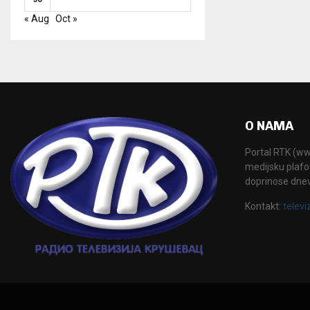
« Aug
Oct »
O NAMA
Portal RTK (www
medijsku plafor
doprinose dne
Kontakt:
televi