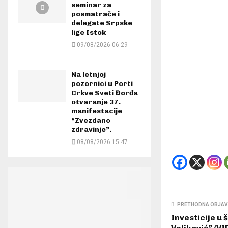
seminar za
posmatrače i
delegate Srpske
lige Istok
09/08/2026 06:29
Na letnjoj
pozornici u Porti
Crkve Sveti Đorđa
otvaranje 37.
manifestacije
“Zvezdano
zdravinje”.
08/08/2026 15:47
PRETHODNA OBJA
Investicije u 