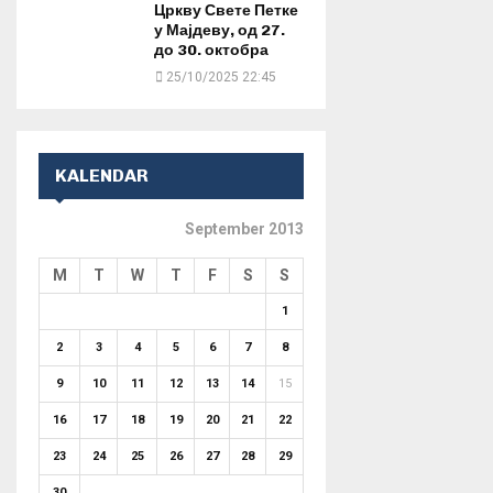
Цркву Свете Петке
у Мајдеву, од 27.
до 30. октобра
25/10/2025 22:45
KALENDAR
September 2013
M
T
W
T
F
S
S
1
2
3
4
5
6
7
8
9
10
11
12
13
14
15
16
17
18
19
20
21
22
23
24
25
26
27
28
29
30