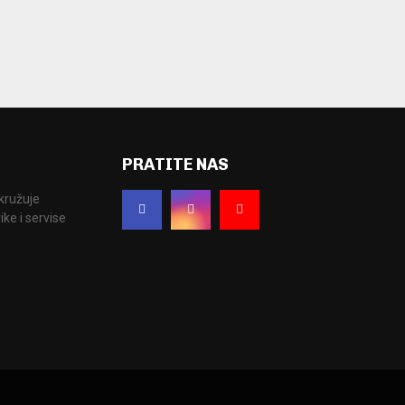
PRATITE NAS
okružuje
ke i servise