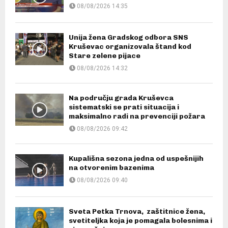
08/08/2026 14:35
Unija žena Gradskog odbora SNS
Kruševac organizovala štand kod
Stare zelene pijace
08/08/2026 14:32
Na području grada Kruševca
sistematski se prati situacija i
maksimalno radi na prevenciji požara
08/08/2026 09:42
Kupališna sezona jedna od uspešnijih
na otvorenim bazenima
08/08/2026 09:40
Sveta Petka Trnova, zaštitnice žena,
svetiteljka koja je pomagala bolesnima i