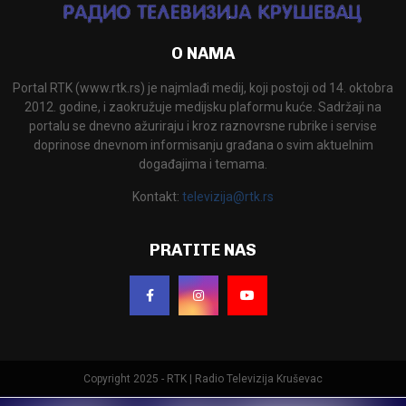
O NAMA
Portal RTK (www.rtk.rs) je najmlađi medij, koji postoji od 14. oktobra
2012. godine, i zaokružuje medijsku plaformu kuće. Sadržaji na
portalu se dnevno ažuriraju i kroz raznovrsne rubrike i servise
doprinose dnevnom informisanju građana o svim aktuelnim
događajima i temama.
Kontakt:
televizija@rtk.rs
PRATITE NAS
Copyright 2025 - RTK | Radio Televizija Kruševac