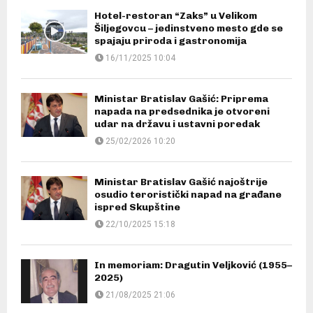
Hotel-restoran “Zaks” u Velikom
Šiljegovcu – jedinstveno mesto gde se
spajaju priroda i gastronomija
16/11/2025 10:04
Ministar Bratislav Gašić: Priprema
napada na predsednika je otvoreni
udar na državu i ustavni poredak
25/02/2026 10:20
Ministar Bratislav Gašić najoštrije
osudio teroristički napad na građane
ispred Skupštine
22/10/2025 15:18
In memoriam: Dragutin Veljković (1955–
2025)
21/08/2025 21:06