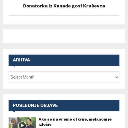
Donatorka iz Kanade gost Kruševca
ARHIVA
POSLEDNJE OBJAVE
Ako se na vreme otkrije, melanom je
izlečiv