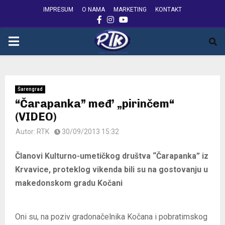
IMPRESUM
O NAMA
MARKETING
KONTAKT
FACEBOOK
INSTAGRAM
YOUTUBE
PRIMARY
MENU
Šarengrad
“Čarapanka” međ’ „pirinčem“
(VIDEO)
Autor:
RTK
30/09/2013 15:32
Članovi Kulturno-umetičkog društva “Čarapanka” iz
Krvavice, proteklog vikenda bili su na gostovanju u
makedonskom gradu Kočani
Oni su, na poziv gradonačelnika Kočana i pobratimskog