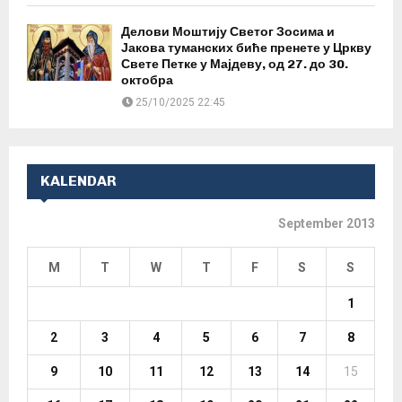
Делови Моштију Светог Зосима и
Јакова туманских биће пренете у Цркву
Свете Петке у Мајдеву, од 27. до 30.
октобра
25/10/2025 22:45
KALENDAR
September 2013
M
T
W
T
F
S
S
1
2
3
4
5
6
7
8
9
10
11
12
13
14
15