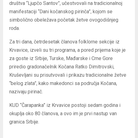
društva “Ljupčo Santov”, učestvovali na tradicionalnoj
manifestaciji “Dani kočanskog pirinča”, kojom se
simbolično obeležava početak žetve ovogodišnjeg
roda.
Za tri dana, četrdesetak članova folklorne sekcije iz
Krvavice, izveli su tri programa, a pored prijema koje je
za goste iz Srbije, Turske, Mađarske i Crne Gore
priredio gradonačelnik Kočana Ratko Dimitrovski,
Kruševljani su prisutvovali i prikazu tradicionalne žetve
“belog zlata”, kako makedonci sa područja Kočana,
nazivaju pirinač.
KUD “Čarapanka” iz Krvavice postoji sedam godina i
okuplja oko 80 članova, a ovo im je prvi nastup van
granica Srbije.