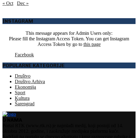
« Oct
Dec »
INSTAGRAM
This message appears for Admin Users only:
Please fill the Instagram Access Token. You can get Instagram
Access Token by go to
this page
Facebook
POPULARNE KATEGORIJE
Društvo
Društvo Arhiva
Ekonomija
Sport
Kultura
Šarengrad
O NAMA
Portal RTK (www.rtk.rs) je najmlađi medij, koji postoji od 14.
oktobra 2012. godine, i zaokružuje medijsku plaformu kuće.
Sadržaji na portalu se dnevno ažuriraju i kroz raznovrsne rubrike i