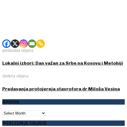
prethodna objava
Lokalni izbori: Dan važan za Srbe na Kosovu i Metohiji
sledeća objava
Predavanja protojereja stavrofora dr Miloša Vesina
ARHIVA
ARHIVA
POSLEDNJE OBJAVE