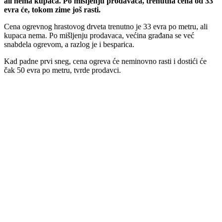
ali nema kupaca. Po mišljenju prodavaca, trenutna cena od 33
evra će, tokom zime još rasti.
Cena ogrevnog hrastovog drveta trenutno je 33 evra po metru, ali
kupaca nema. Po mišljenju prodavaca, većina građana se već
snabdela ogrevom, a razlog je i besparica.
Kad padne prvi sneg, cena ogreva će neminovno rasti i dostići će
čak 50 evra po metru, tvrde prodavci.