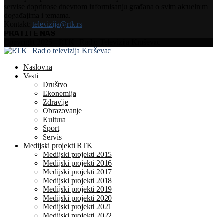
servise doprinose dnevnom informisanju građana o svim aktuelnim
događajima i temama.
Kontakt:
televizija@rtk.rs
PRATITE NAS
Facebook
Instagram
Youtube
Copyright 2025 - RTK | Radio Televizija Kruševac
Naslovna
Vesti
Društvo
Ekonomija
Zdravlje
Obrazovanje
Kultura
Sport
Servis
Medijski projekti RTK
Medijski projekti 2015
Medijski projekti 2016
Medijski projekti 2017
Medijski projekti 2018
Medijski projekti 2019
Medijski projekti 2020
Medijski projekti 2021
Medijski projekti 2022