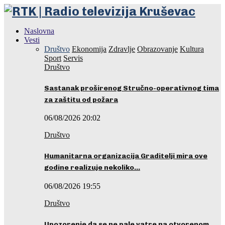
Naslovna
Vesti
Društvo
Ekonomija
Zdravlje
Obrazovanje
Kultura
Sport
Servis
Društvo
Sastanak proširenog Stručno-operativnog tima
za zaštitu od požara
06/08/2026 20:02
Društvo
Humanitarna organizacija Graditelji mira ove
godine realizuje nekoliko…
06/08/2026 19:55
Društvo
Upozorenje da se ne pale vatre na otvorenom…