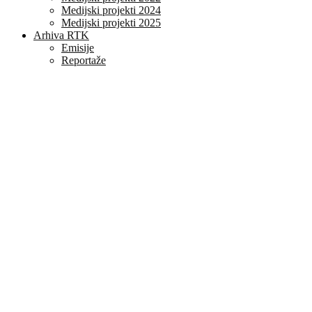
Medijski projekti 2024
Medijski projekti 2025
Arhiva RTK
Emisije
Reportaže