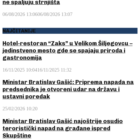
ne spaljuju strnjišta
06/08/2026 13:06
06/08/2026 13:07
NAJČITANIJE
Hotel-restoran “Zaks” u Velikom Šiljegovcu –
jedinstveno mesto gde se spajaju priroda i
gastronomija
16/11/2025 10:04
16/11/2025 11:32
Ministar Bratislav Gašić: Priprema napada na
predsednika je otvoreni udar na državu i
ustavni poredak
25/02/2026 10:20
Ministar Bratislav Gašić najoštrije osudio
teroristički napad na građane ispred
Skupštine