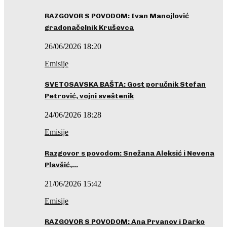
RAZGOVOR S POVODOM: Ivan Manojlović
gradonačelnik Kruševca
26/06/2026 18:20
Emisije
SVETOSAVSKA BAŠTA: Gost poručnik Stefan
Petrović, vojni sveštenik
24/06/2026 18:28
Emisije
Razgovor s povodom: Snežana Aleksić i Nevena
Plavšić,…
21/06/2026 15:42
Emisije
RAZGOVOR S POVODOM: Ana Prvanov i Darko