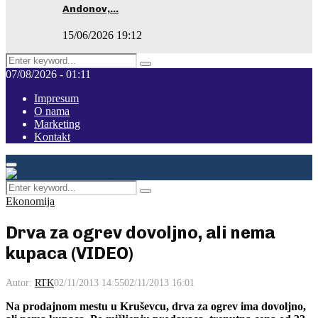
Andonov,…
15/06/2026 19:12
Search
Pretraga
for:
07/08/2026 - 01:11
Impresum
O nama
Marketing
Kontakt
Facebook
Instagram
Youtube
Primary
Menu
Search
Pretraga
for:
Ekonomija
Drva za ogrev dovoljno, ali nema
kupaca (VIDEO)
Autor:
RTK
02/11/2013 14:55
02/11/2013 16:01
Na prodajnom mestu u Kruševcu, drva za ogrev ima dovoljno,