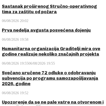
Sastanak proširenog Stručno-operativnog
tima za zaštitu od požara
06/08/2026 20:02
Prva nedelja avgusta posvećena dojenju
06/08/2026 19:58
Humanitarna organizacija Graditelji mira ove
godine realizuje nekoliko značajnih projekta
06/08/2026 19:55
06/08/2026 19:55
Svečano uručene 72 odluke o odobravanju
subvencija po programu samozapošljavanja
2026. godine
06/08/2026 19:52
Upozorenje da se ne pale vatre na otvorenom i