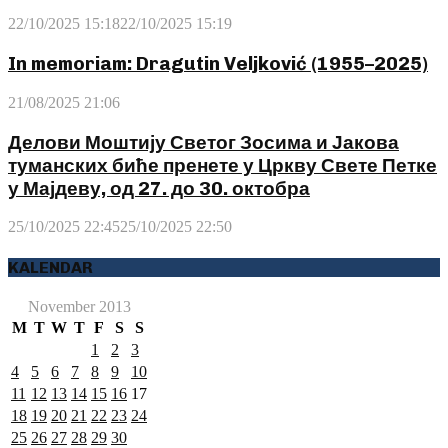
22/10/2025 15:18
22/10/2025 15:19
In memoriam: Dragutin Veljković (1955–2025)
21/08/2025 21:06
Делови Моштију Светог Зосима и Јакова
туманских биће пренете у Цркву Свете Петке
у Мајдеву, од 27. до 30. октобра
25/10/2025 22:45
25/10/2025 22:50
KALENDAR
November 2013
M
T
W
T
F
S
S
1
2
3
4
5
6
7
8
9
10
11
12
13
14
15
16
17
18
19
20
21
22
23
24
25
26
27
28
29
30