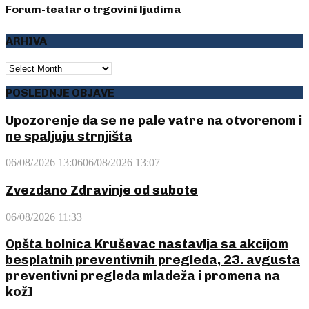
Forum-teatar o trgovini ljudima
ARHIVA
ARHIVA
POSLEDNJE OBJAVE
Upozorenje da se ne pale vatre na otvorenom i
ne spaljuju strnjišta
06/08/2026 13:06
06/08/2026 13:07
Zvezdano Zdravinje od subote
06/08/2026 11:33
Opšta bolnica Kruševac nastavlja sa akcijom
besplatnih preventivnih pregleda, 23. avgusta
preventivni pregleda mladeža i promena na
kožI