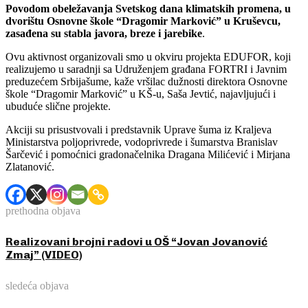
Povodom obeležavanja Svetskog dana klimatskih promena, u
dvorištu Osnovne škole “Dragomir Marković” u Kruševcu,
zasađena su stabla javora, breze i jarebike
.
Ovu aktivnost organizovali smo u okviru projekta EDUFOR, koji
realizujemo u saradnji sa Udruženjem građana FORTRI i Javnim
preduzećem Srbijašume, kaže vršilac dužnosti direktora Osnovne
škole “Dragomir Marković” u KŠ-u, Saša Jevtić, najavljujući i
ubuduće slične projekte.
Akciji su prisustvovali i predstavnik Uprave šuma iz Kraljeva
Ministarstva poljoprivrede, vodoprivrede i šumarstva Branislav
Šarčević i pomoćnici gradonačelnika Dragana Milićević i Mirjana
Zlatanović.
prethodna objava
Realizovani brojni radovi u OŠ “Jovan Jovanović
Zmaj” (VIDEO)
sledeća objava