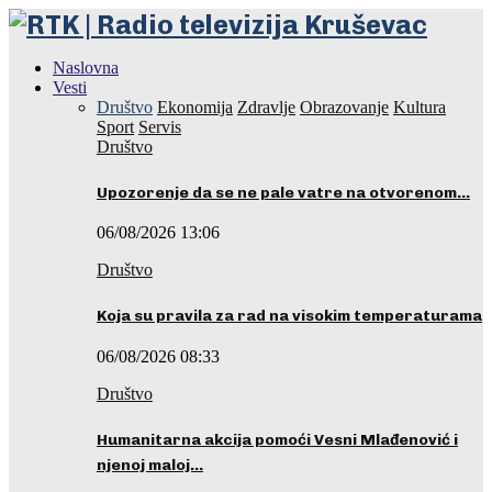
Naslovna
Vesti
Društvo
Ekonomija
Zdravlje
Obrazovanje
Kultura
Sport
Servis
Društvo
Upozorenje da se ne pale vatre na otvorenom…
06/08/2026 13:06
Društvo
Koja su pravila za rad na visokim temperaturama
06/08/2026 08:33
Društvo
Humanitarna akcija pomoći Vesni Mlađenović i
njenoj maloj…