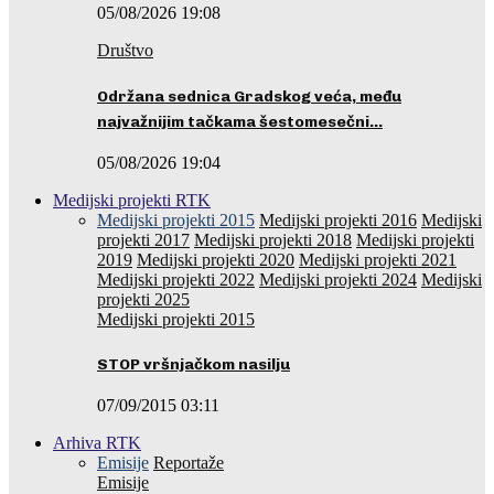
05/08/2026 19:08
Društvo
Održana sednica Gradskog veća, među
najvažnijim tačkama šestomesečni…
05/08/2026 19:04
Medijski projekti RTK
Medijski projekti 2015
Medijski projekti 2016
Medijski
projekti 2017
Medijski projekti 2018
Medijski projekti
2019
Medijski projekti 2020
Medijski projekti 2021
Medijski projekti 2022
Medijski projekti 2024
Medijski
projekti 2025
Medijski projekti 2015
STOP vršnjačkom nasilju
07/09/2015 03:11
Arhiva RTK
Emisije
Reportaže
Emisije