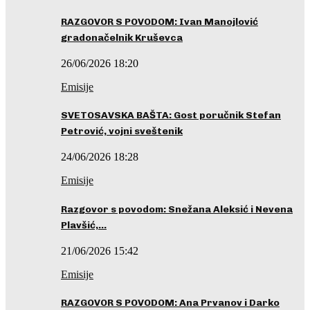
RAZGOVOR S POVODOM: Ivan Manojlović
gradonačelnik Kruševca
26/06/2026 18:20
Emisije
SVETOSAVSKA BAŠTA: Gost poručnik Stefan
Petrović, vojni sveštenik
24/06/2026 18:28
Emisije
Razgovor s povodom: Snežana Aleksić i Nevena
Plavšić,…
21/06/2026 15:42
Emisije
RAZGOVOR S POVODOM: Ana Prvanov i Darko