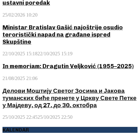
ustavni poredak
25/02/2026 10:20
Ministar Bratislav Gašić najoštrije osudio
teroristički napad na građane ispred
Skupštine
22/10/2025 15:18
22/10/2025 15:19
In memoriam: Dragutin Veljković (1955–2025)
21/08/2025 21:06
Делови Моштију Светог Зосима и Јакова
туманских биће пренете у Цркву Свете Петке
у Мајдеву, од 27. до 30. октобра
25/10/2025 22:45
25/10/2025 22:50
KALENDAR