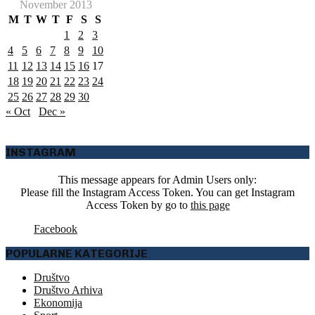
November 2013
M
T
W
T
F
S
S
1
2
3
4
5
6
7
8
9
10
11
12
13
14
15
16
17
18
19
20
21
22
23
24
25
26
27
28
29
30
« Oct
Dec »
INSTAGRAM
This message appears for Admin Users only:
Please fill the Instagram Access Token. You can get Instagram
Access Token by go to
this page
Facebook
POPULARNE KATEGORIJE
Društvo
Društvo Arhiva
Ekonomija