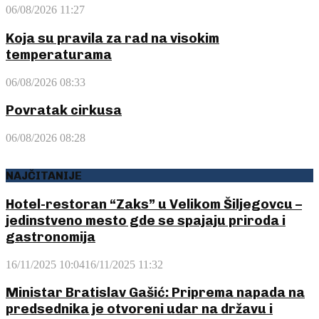
06/08/2026 11:27
Koja su pravila za rad na visokim
temperaturama
06/08/2026 08:33
Povratak cirkusa
06/08/2026 08:28
NAJČITANIJE
Hotel-restoran “Zaks” u Velikom Šiljegovcu –
jedinstveno mesto gde se spajaju priroda i
gastronomija
16/11/2025 10:04
16/11/2025 11:32
Ministar Bratislav Gašić: Priprema napada na
predsednika je otvoreni udar na državu i