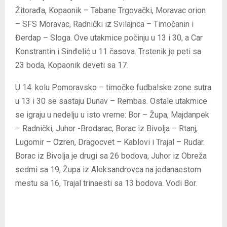
Žitorađa, Kopaonik – Tabane Trgovački, Moravac orion
– SFS Moravac, Radnički iz Svilajnca – Timočanin i
Đerdap – Sloga. Ove utakmice počinju u 13 i 30, a Car
Konstrantin i Sinđelić u 11 časova. Trstenik je peti sa
23 boda, Kopaonik deveti sa 17.
U 14. kolu Pomoravsko – timočke fudbalske zone sutra
u 13 i 30 se sastaju Dunav – Rembas. Ostale utakmice
se igraju u nedelju u isto vreme: Bor – Župa, Majdanpek
– Radnički, Juhor -Brodarac, Borac iz Bivolja – Rtanj,
Lugomir – Ozren, Dragocvet – Kablovi i Trajal – Rudar.
Borac iz Bivolja je drugi sa 26 bodova, Juhor iz Obreža
sedmi sa 19, Župa iz Aleksandrovca na jedanaestom
mestu sa 16, Trajal trinaesti sa 13 bodova. Vodi Bor.