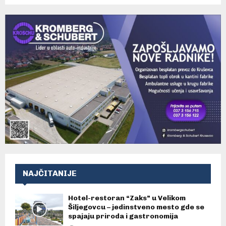
NAJČITANIJE
Hotel-restoran “Zaks” u Velikom
Šiljegovcu – jedinstveno mesto gde se
spajaju priroda i gastronomija