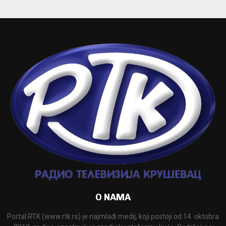
O NAMA
Portal RTK (www.rtk.rs) je najmlađi medij, koji postoji od 14. oktobra