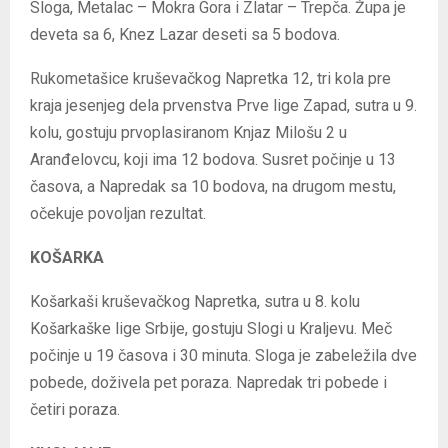
Sloga, Metalac – Mokra Gora i Zlatar – Trepča. Župa je
deveta sa 6, Knez Lazar deseti sa 5 bodova.
Rukometašice kruševačkog Napretka 12, tri kola pre
kraja jesenjeg dela prvenstva Prve lige Zapad, sutra u 9.
kolu, gostuju prvoplasiranom Knjaz Milošu 2 u
Aranđelovcu, koji ima 12 bodova. Susret počinje u 13
časova, a Napredak sa 10 bodova, na drugom mestu,
očekuje povoljan rezultat.
KOŠARKA
Košarkaši kruševačkog Napretka, sutra u 8. kolu
Košarkaške lige Srbije, gostuju Slogi u Kraljevu. Meč
počinje u 19 časova i 30 minuta. Sloga je zabeležila dve
pobede, doživela pet poraza. Napredak tri pobede i
četiri poraza.