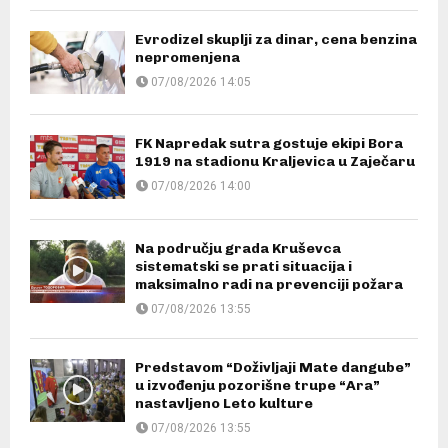
Evrodizel skuplji za dinar, cena benzina
nepromenjena
07/08/2026 14:05
FK Napredak sutra gostuje ekipi Bora
1919 na stadionu Kraljevica u Zaječaru
07/08/2026 14:00
Na području grada Kruševca
sistematski se prati situacija i
maksimalno radi na prevenciji požara
07/08/2026 13:55
Predstavom “Doživljaji Mate dangube”
u izvođenju pozorišne trupe “Ara”
nastavljeno Leto kulture
07/08/2026 13:55