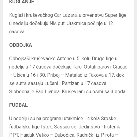
KUGLANJE
Kuglaši kruševačkog Car Lazara, u prvenstvu Super lige,
u nedelju dočekuju Niš put. Utakmica počinje u 12
časova.
ODBOJKA
Odbojkaši kruševačke Antene u 5. kolu Druge lige u
nedelju u 17 časova dočekuju Taru. Ostali parovi: Gračac
– Užice u 16 i 30, Priboj – Metalac iz Takova u 17, dok
se sutra sastaju Lučani i Partizan u 17 časova.
Slobodna je Fap Livnica. Kruševljani su osmi sa 3 boda.
FUDBAL
U nedelju su na programu utakmice 14.kola Srpske
fudbalske lige Istok. Sastaju se: Jedinstvo -Trstenik
PPT, Hajduk Veljko – Dubočica, Radnički iz Pirota –