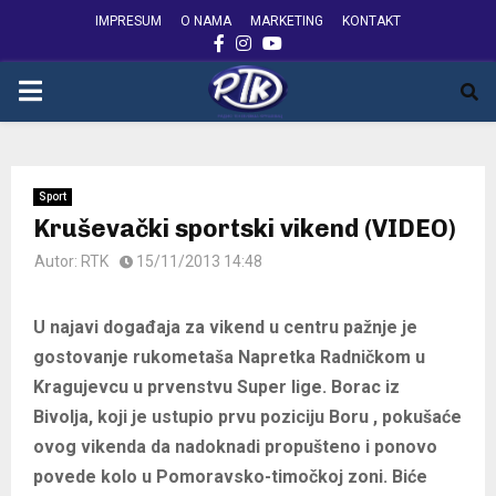
IMPRESUM
O NAMA
MARKETING
KONTAKT
FACEBOOK
INSTAGRAM
YOUTUBE
PRIMARY
MENU
Sport
Kruševački sportski vikend (VIDEO)
Autor:
RTK
15/11/2013 14:48
U najavi događaja za vikend u centru pažnje je
gostovanje rukometaša Napretka Radničkom u
Kragujevcu u prvenstvu Super lige. Borac iz
Bivolja, koji je ustupio prvu poziciju Boru , pokušaće
ovog vikenda da nadoknadi propušteno i ponovo
povede kolo u Pomoravsko-timočkoj zoni. Biće