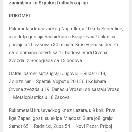
zanimljivo i u Srpskoj fudbalskoj ligi
RUKOMET
Rukometaši kruševačkog Napretka, u 10.kolu Super lige,
u nedelju gostuju Radničkom u Kragujevcu. Utakmica
počinje u 20 časova i 30 minuta. Kruševljani su deseti
sa 7, domaćin četvrti sa 11 bodova. Vodi Crvena
zvezda iz Bedograda sa 15 bodova.
Ostrali parovi: sutra igraju Jugović – Rudar u 19,
Železničar – Spartak Vojput u 20 i 30 i Kolubara –
Crvena zvezda u 19. Danas u Vrbasu se sastaju Vrbas
– Metaloplastika u 18 časova.
Rukometaši kruševačkog Knez Lazara, u 9.kolu Prve
lige Zapad, gosti su ekipe Mladost. Sutra još igraju:
Šamot 65 – Radnički, Župa 54 – Novi Pazar, Priboj –