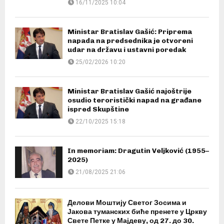
16/11/2025 10:04
Ministar Bratislav Gašić: Priprema
napada na predsednika je otvoreni
udar na državu i ustavni poredak
25/02/2026 10:20
Ministar Bratislav Gašić najoštrije
osudio teroristički napad na građane
ispred Skupštine
22/10/2025 15:18
In memoriam: Dragutin Veljković (1955–
2025)
21/08/2025 21:06
Делови Моштију Светог Зосима и
Јакова туманских биће пренете у Цркву
Свете Петке у Мајдеву, од 27. до 30.