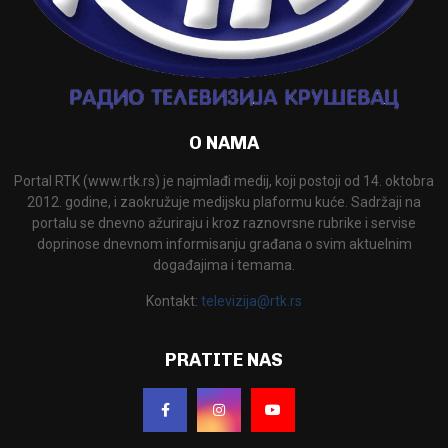
O NAMA
Portal RTK (www.rtk.rs) je najmlađi medij, koji postoji od 14. oktobra
2012. godine, i zaokružuje medijsku plaformu kuće. Sadržaji na
portalu se dnevno ažuriraju i kroz raznovrsne rubrike i servise
doprinose dnevnom informisanju građana o svim aktuelnim
događajima i temama.
Kontakt:
televizija@rtk.rs
PRATITE NAS