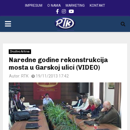
IMPRESUM
O NAMA
MARKETING
KONTAKT
FACEBOOK
INSTAGRAM
YOUTUBE
PRIMARY
MENU
Društvo Arhiva
Naredne godine rekonstrukcija
mosta u Garskoj ulici (VIDEO)
Autor:
RTK
19/11/2013 17:42