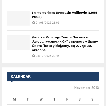
In memoriam: Dragutin Veljković (1955–
2025)
21/08/2025 21:06
Делови Моштију Светог Зосима и
Јакова туманских биће пренете у Цркву
Свете Петке у Мајдеву, од 27. до 30.
октобра
25/10/2025 22:45
KALENDAR
November 2013
M
T
W
T
F
S
S