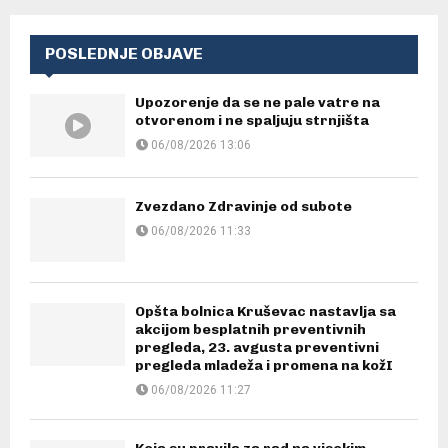
POSLEDNJE OBJAVE
Upozorenje da se ne pale vatre na
otvorenom i ne spaljuju strnjišta
06/08/2026 13:06
Zvezdano Zdravinje od subote
06/08/2026 11:33
Opšta bolnica Kruševac nastavlja sa
akcijom besplatnih preventivnih
pregleda, 23. avgusta preventivni
pregleda mladeža i promena na kožI
06/08/2026 11:27