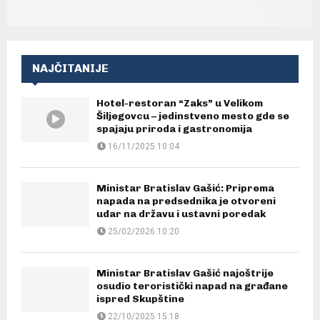
NAJČITANIJE
Hotel-restoran “Zaks” u Velikom
Šiljegovcu – jedinstveno mesto gde se
spajaju priroda i gastronomija
16/11/2025 10:04
Ministar Bratislav Gašić: Priprema
napada na predsednika je otvoreni
udar na državu i ustavni poredak
25/02/2026 10:20
Ministar Bratislav Gašić najoštrije
osudio teroristički napad na građane
ispred Skupštine
22/10/2025 15:18