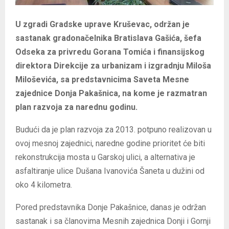
U zgradi Gradske uprave Kruševac, održan je
sastanak gradonačelnika Bratislava Gašića, šefa
Odseka za privredu Gorana Tomića i finansijskog
direktora Direkcije za urbanizam i izgradnju Miloša
Miloševića, sa predstavnicima Saveta Mesne
zajednice Donja Pakašnica, na kome je razmatran
plan razvoja za narednu godinu.
Budući da je plan razvoja za 2013. potpuno realizovan u
ovoj mesnoj zajednici, naredne godine prioritet će biti
rekonstrukcija mosta u Garskoj ulici, a alternativa je
asfaltiranje ulice Dušana Ivanovića Šaneta u dužini od
oko 4 kilometra.
Pored predstavnika Donje Pakašnice, danas je održan
sastanak i sa članovima Mesnih zajednica Donji i Gornji