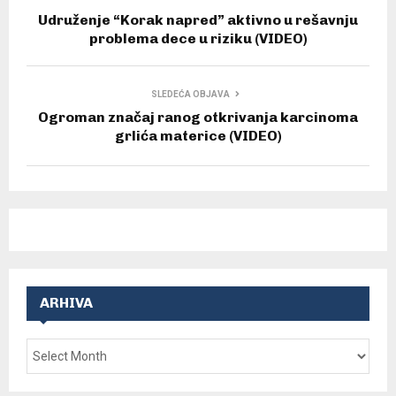
Udruženje “Korak napred” aktivno u rešavnju
problema dece u riziku (VIDEO)
SLEDEĆA OBJAVA
Ogroman značaj ranog otkrivanja karcinoma
grlića materice (VIDEO)
ARHIVA