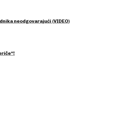
adnika neodgovarajući (VIDEO)
priče“!