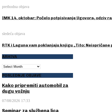
prethodna objava
IMK 14. oktobar: Počelo potpisivanje Ugovora, odziv r
sledeća objava
RTK i Laguna vam poklanjaju knjigu „Tito: Neispričane 
ARHIVA
ARHIVA
POSLEDNJE OBJAVE
Kako pripremiti automobil za
dugu vožnju
07/08/2026 17:33
Seminar za službena lica