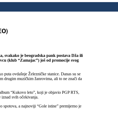
EO)
ka, svakako je beogradska pank postava Dža ili
evcu (klub “Zamajac”) još od promocije svog
ko puta ovdašnje Železničke stanice. Danas su se
im drugim muzičkim žanrovima, ali to ne znači da
 album “Kukovo leto”, koji je objavio PGP RTS,
 iznad svih očekivanja.
o spotova, a najnoviji “Gole istine” premijerno je