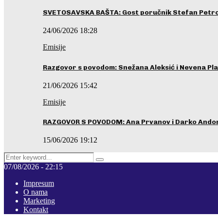
SVETOSAVSKA BAŠTA: Gost poručnik Stefan Petrovi
24/06/2026 18:28
Emisije
Razgovor s povodom: Snežana Aleksić i Nevena Pla
21/06/2026 15:42
Emisije
RAZGOVOR S POVODOM: Ana Prvanov i Darko Ando
15/06/2026 19:12
Search
Pretraga
for:
07/08/2026 - 22:15
Impresum
O nama
Marketing
Kontakt