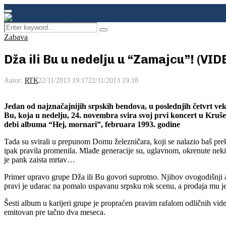
Facebook
Instagram
Youtube
Primary
Menu
Search
Pretraga
for:
Zabava
Dža ili Bu u nedelju u “Zamajcu”! (VID
Autor:
RTK
22/11/2013 19:17
22/11/2013 19:18
Jedan od najznačajnijih srpskih bendova, u poslednjih četvrt ve
Bu, koja u nedelju, 24. novembra svira svoj prvi koncert u Kruš
debi albuma “Hej, mornari”, februara 1993. godine
Tada su svirali u prepunom Domu železničara, koji se nalazio baš pre
ipak pravila promenila. Mlađe generacije su, uglavnom, okrenute nek
je pank zaista mrtav…
Primer upravo grupe Dža ili Bu govori suprotno. Njihov ovogodišnji
pravi je udarac na pomalo uspavanu srpsku rok scenu, a prodaja mu je
Šesti album u karijeri grupe je propraćen pravim rafalom odličnih vide
emitovan pre tačno dva meseca.