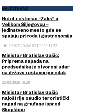
NAJČITANIJE
Hotel-restoran “Zaks” u
Velikom Šiljegovcu –
jedinstveno mesto gde se
spajaju priroda i gastronomija
16/11/2025 10:04
16/11/2025 11:32
Ministar Bratislav Gašić:
Priprema napada na
predsednika je otvoreni udar
na državu i ustavni poredak
25/02/2026 10:20
Ministar Bratislav Gašić
najoštrije osudio teroristički
napad na građane ispred
Skupštine