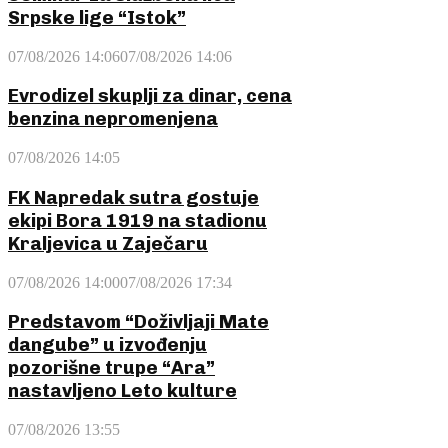
Srpske lige “Istok”
07/08/2026 14:06
07/08/2026 14:06
Evrodizel skuplji za dinar, cena
benzina nepromenjena
07/08/2026 14:05
FK Napredak sutra gostuje
ekipi Bora 1919 na stadionu
Kraljevica u Zaječaru
07/08/2026 14:00
07/08/2026 17:34
Predstavom “Doživljaji Mate
dangube” u izvođenju
pozorišne trupe “Ara”
nastavljeno Leto kulture
07/08/2026 13:55