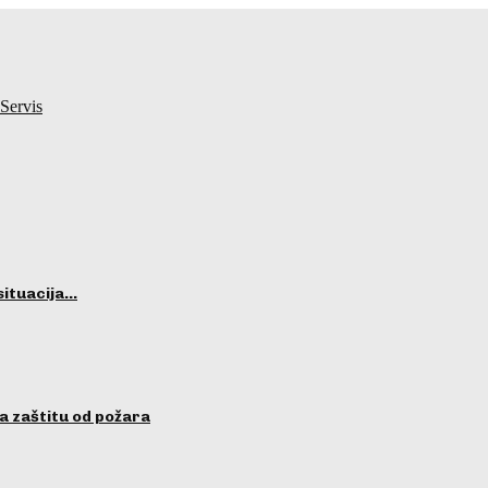
Servis
situacija…
a zaštitu od požara