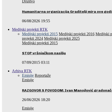
Društvo
Humanitarna organizacija Graditelji mira ove godi
06/08/2026 19:55
Medijski projekti RTK
Medijski projekti 2015
Medijski projekti 2016
Medijski p
projekti 2024
Medijski projekti 2025
Medijski projekti 2015
STOP vršnjačkom nasilju
07/09/2015 03:11
Arhiva RTK
Emisije
Reportaže
Emisije
RAZGOVOR S POVODOM: Ivan Manojlović gradonače
26/06/2026 18:20
Emisije