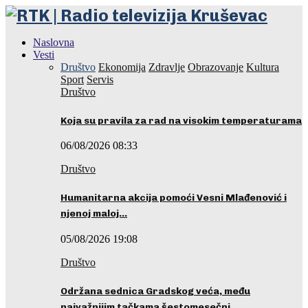
Naslovna
Vesti
Društvo
Ekonomija
Zdravlje
Obrazovanje
Kultura
Sport
Servis
Društvo
Koja su pravila za rad na visokim temperaturama
06/08/2026 08:33
Društvo
Humanitarna akcija pomoći Vesni Mlađenović i
njenoj maloj…
05/08/2026 19:08
Društvo
Održana sednica Gradskog veća, među
najvažnijim tačkama šestomesečni…