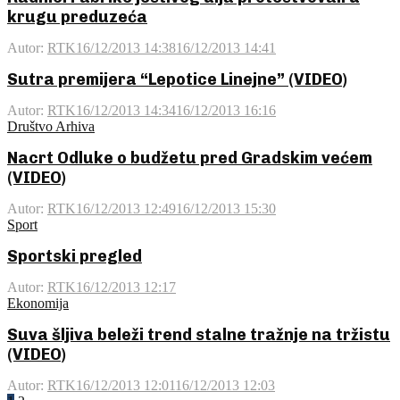
krugu preduzeća
Autor:
RTK
16/12/2013 14:38
16/12/2013 14:41
Sutra premijera “Lepotice Linejne” (VIDEO)
Autor:
RTK
16/12/2013 14:34
16/12/2013 16:16
Društvo Arhiva
Nacrt Odluke o budžetu pred Gradskim većem
(VIDEO)
Autor:
RTK
16/12/2013 12:49
16/12/2013 15:30
Sport
Sportski pregled
Autor:
RTK
16/12/2013 12:17
Ekonomija
Suva šljiva beleži trend stalne tražnje na tržistu
(VIDEO)
Autor:
RTK
16/12/2013 12:01
16/12/2013 12:03