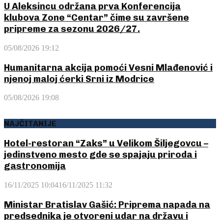
U Aleksincu održana prva Konferencija
klubova Zone “Centar” čime su završene
pripreme za sezonu 2026/27.
05/08/2026 19:12
Humanitarna akcija pomoći Vesni Mlađenović i
njenoj maloj ćerki Srni iz Modrice
05/08/2026 19:08
NAJČITANIJE
Hotel-restoran “Zaks” u Velikom Šiljegovcu –
jedinstveno mesto gde se spajaju priroda i
gastronomija
16/11/2025 10:04
16/11/2025 11:32
Ministar Bratislav Gašić: Priprema napada na
predsednika je otvoreni udar na državu i