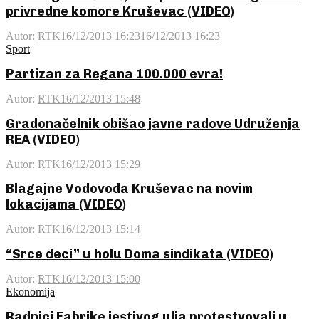
privredne komore Kruševac (VIDEO)
Autor:
RTK
16/12/2013 16:23
16/12/2013 16:23
Sport
Partizan za Regana 100.000 evra!
Autor:
RTK
16/12/2013 15:48
Gradonačelnik obišao javne radove Udruženja
REA (VIDEO)
Autor:
RTK
16/12/2013 15:29
Blagajne Vodovoda Kruševac na novim
lokacijama (VIDEO)
Autor:
RTK
16/12/2013 15:14
“Srce deci” u holu Doma sindikata (VIDEO)
Autor:
RTK
16/12/2013 15:00
Ekonomija
Radnici Fabrike jestivog ulja protestvovali u