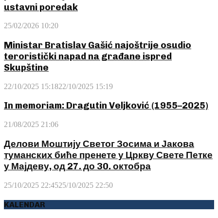
ustavni poredak
25/02/2026 10:20
Ministar Bratislav Gašić najoštrije osudio
teroristički napad na građane ispred
Skupštine
22/10/2025 15:18
22/10/2025 15:19
In memoriam: Dragutin Veljković (1955–2025)
21/08/2025 21:06
Делови Моштију Светог Зосима и Јакова
туманских биће пренете у Цркву Свете Петке
у Мајдеву, од 27. до 30. октобра
25/10/2025 22:45
25/10/2025 22:50
KALENDAR