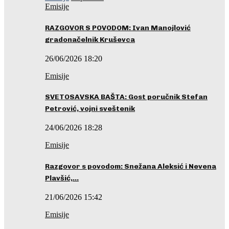
Emisije
RAZGOVOR S POVODOM: Ivan Manojlović
gradonačelnik Kruševca
26/06/2026 18:20
Emisije
SVETOSAVSKA BAŠTA: Gost poručnik Stefan
Petrović, vojni sveštenik
24/06/2026 18:28
Emisije
Razgovor s povodom: Snežana Aleksić i Nevena
Plavšić,…
21/06/2026 15:42
Emisije