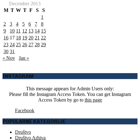
December 2013
M
T
W
T
F
S
S
1
2
3
4
5
6
7
8
9
10
11
12
13
14
15
16
17
18
19
20
21
22
23
24
25
26
27
28
29
30
31
« Nov
Jan »
INSTAGRAM
This message appears for Admin Users only:
Please fill the Instagram Access Token. You can get Instagram
Access Token by go to
this page
Facebook
POPULARNE KATEGORIJE
Društvo
Društvo Arhiva